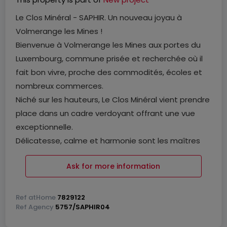
Le Clos Minéral - SAPHIR. Un nouveau joyau à
Volmerange les Mines !
Bienvenue à Volmerange les Mines aux portes du
Luxembourg, commune prisée et recherchée où il
fait bon vivre, proche des commodités, écoles et
nombreux commerces.
Niché sur les hauteurs, Le Clos Minéral vient prendre
place dans un cadre verdoyant offrant une vue
exceptionnelle.
Délicatesse, calme et harmonie sont les maîtres
mots dans cet ensemble immobilier où vous
Ask for more information
pourrez jouir du quotidien dans des appartements
baignés de lumière naturelle, des maisons de ville
ou des maisons individuelles.
Ref
atHome
7829122
Ref
Agency
5757/SAPHIR04
Le Clos Mineral propose une architecture moderne
et des matériaux de haute facture. Sa beauté est