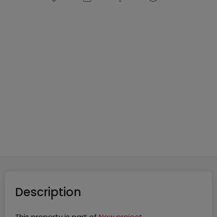
House
5 rooms
in
Volmerange-les-Mines
(FR)
€630,000
130
m²
5
4
2
Description
This property is part of
New project