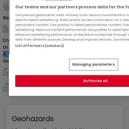
ensoleillées.
Our teams and our partners process data for the f
Pour sa vie de famille, choisir une des maisons
Outdoor
Use precise geolocation data. Actively scan device characteristics for
composant Saphir, c'est choisir un lieu de vie idéal
Balcony
15
m²
data to select advertising. Store and/or access information on a devi
mêlant la nature et la modernité.
personalise content. Use profiles to select personalised content. Crea
advertising. Measure content performance. Use profiles to select per
Energy / heating
Measure advertising performance. Understand audiences through st
Energy class
Blank
data from different sources. Develop and improve services. Use limite
List of Partners (vendors)
Greenhouse gas emissions
A
Gas heating
Yes
Managing parameters
Others
Authorise all
Co-ownership *
Geohazards