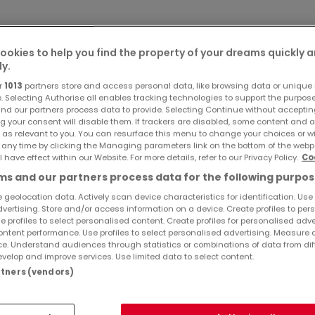
s à trois chambres à coucher de respectivement 13, 14 et 15
ookies to help you find the property of your dreams quickly 
ly.
e cuisine, d'une salle de douche, d'un salon et d'une chamb
r
1013
partners store and access personal data, like browsing data or unique i
e. Selecting Authorise all enables tracking technologies to support the purpo
nd our partners process data to provide. Selecting Continue without acceptin
Ref
atHome
840
g your consent will disable them. If trackers are disabled, some content and 
x emplacements extérieurs, un double garage et un grand jar
Ref
Agency
8525
 as relevant to you. You can resurface this menu to change your choices or 
 any time by clicking the Managing parameters link on the bottom of the webp
l have effect within our Website. For more details, refer to our Privacy Policy.
Co
s and our partners process data for the following purpos
 geolocation data. Actively scan device characteristics for identification. Use
dvertising. Store and/or access information on a device. Create profiles to per
e profiles to select personalised content. Create profiles for personalised adve
ntent performance. Use profiles to select personalised advertising. Measure 
e. Understand audiences through statistics or combinations of data from dif
velop and improve services. Use limited data to select content.
artners (vendors)
s