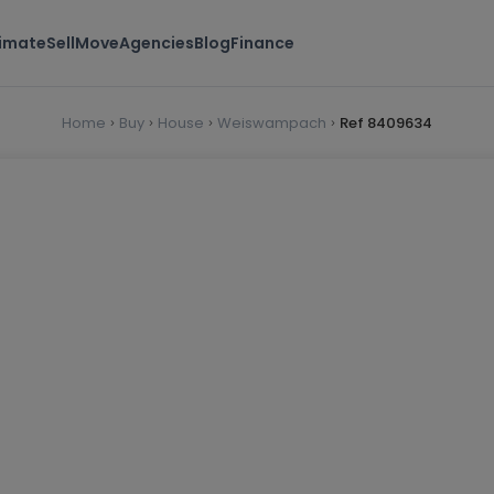
timate
Sell
Move
Agencies
Blog
Finance
Home
Buy
House
Weiswampach
Ref 8409634