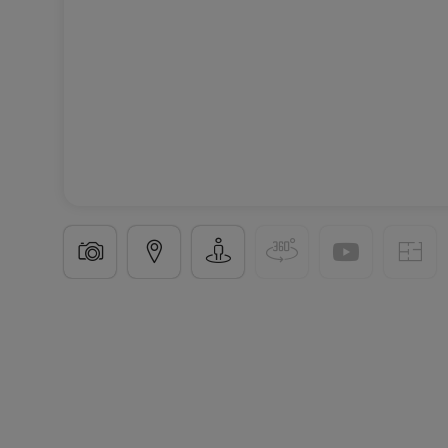
Semi-detached house
4 bedrooms
in
Weiswamp
213
m²
4