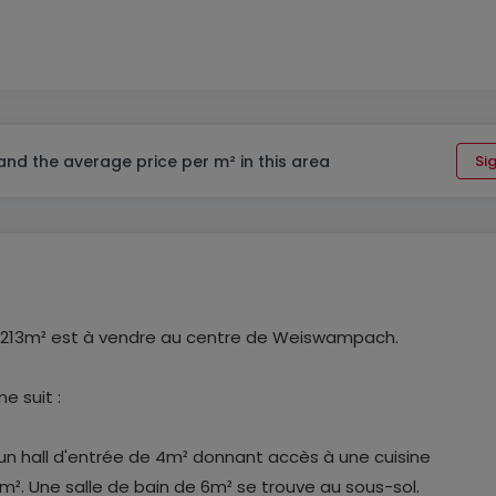
 and the average price per m² in this area
Sig
e 213m² est à vendre au centre de Weiswampach.
e suit :
un hall d'entrée de 4m² donnant accès à une cuisine
². Une salle de bain de 6m² se trouve au sous-sol.