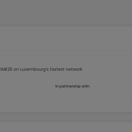
t Küche, Duschbad, Wohnzimmer und einem Schlafzimmer.
ller, zwei Außenstellplätze, eine Doppelgarage und einen gr
HOME26 on Luxembourg’s fastest network.
In partnership with
en