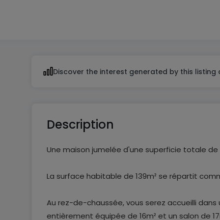
2
Discover the interest generated by this listing
Description
Une maison jumelée d'une superficie totale d
La surface habitable de 139m² se répartit comm
Au rez-de-chaussée, vous serez accueilli dans 
entièrement équipée de 16m² et un salon de 17m