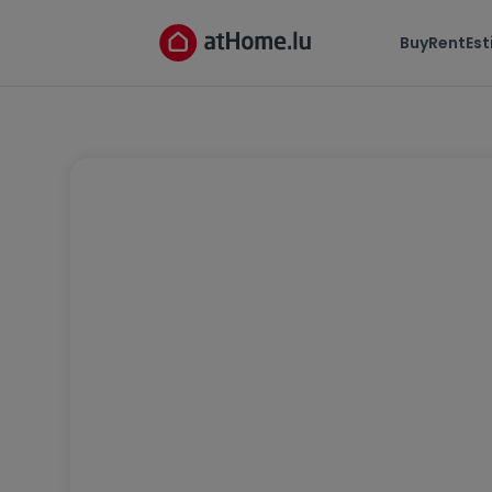
Buy
Rent
Es