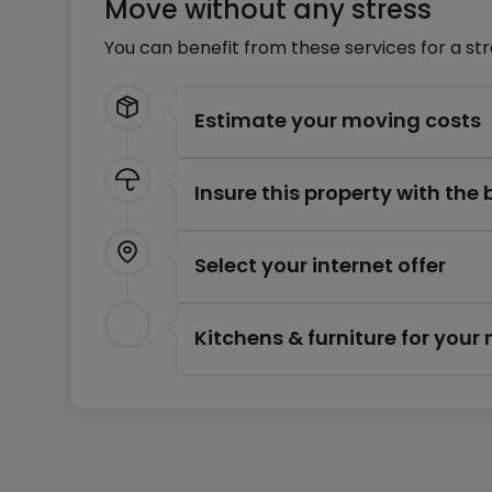
Move without any stress
Verkaufspreis: 589.000€ (verhandelbar)
You can benefit from these services for a st
Gerne beantworten wir alle Ihre Fragen und orga
für weitere Informationen zu kontaktieren.
Estimate your moving costs
Insure this property with the
Select your internet offer
Kitchens & furniture for you