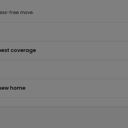
ress-free move.
nisieren einen Besichtigungstermin vor Ort. Zögern Sie nicht
 best coverage
r new home