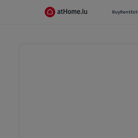
Buy
Rent
Es