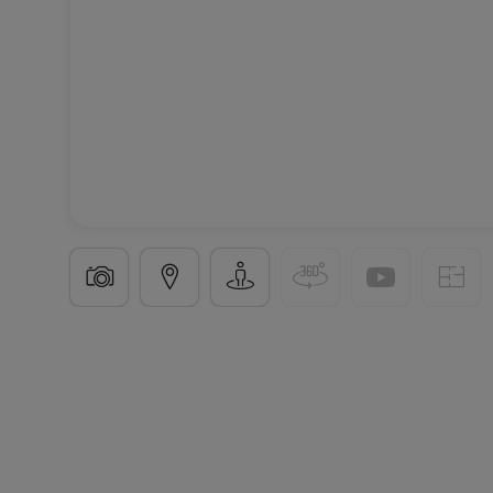
Bedroom
in
Bertrange
€740
12
m²
2