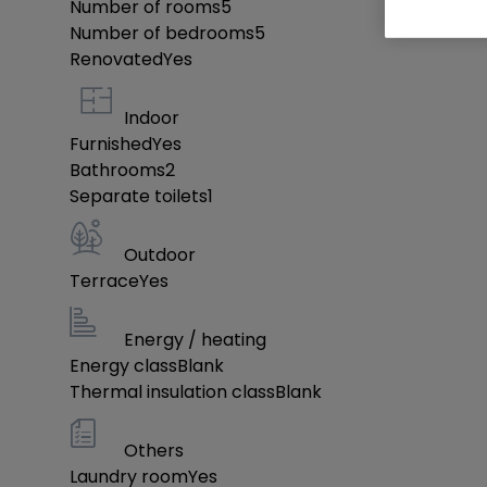
Conditions :
Number of rooms
5
Number of bedrooms
Pas de couples, étudiants ou animaux domestiq
5
Renovated
Yes
Ne manquez pas cette opportunité de vivre da
Indoor
Luxembourg-ville. Contactez-nous dès maintenant
Furnished
Yes
Réf : PON10JG
Bathrooms
2
Separate toilets
1
Outdoor
Terrace
Yes
Energy / heating
Energy class
Blank
Thermal insulation class
Blank
Others
Laundry room
Yes