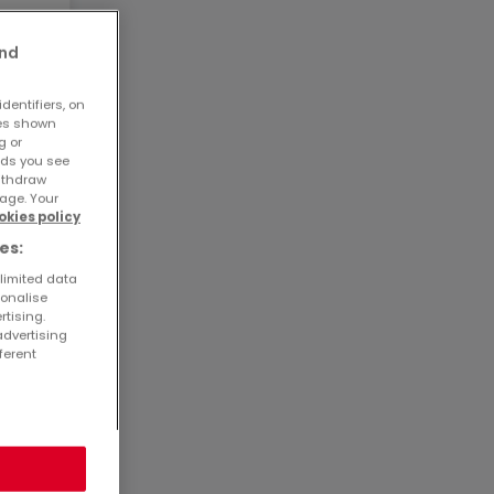
fitez
and
dentifiers, on
13748
ses shown
10-02
g or
ads you see
withdraw
age. Your
okies policy
es:
 limited data
sonalise
rtising.
advertising
ferent