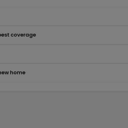
 best coverage
r new home