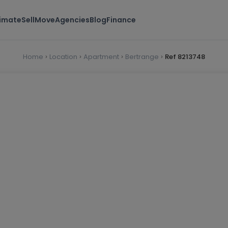
timate
Sell
Move
Agencies
Blog
Finance
Home
Location
Apartment
Bertrange
Ref 8213748