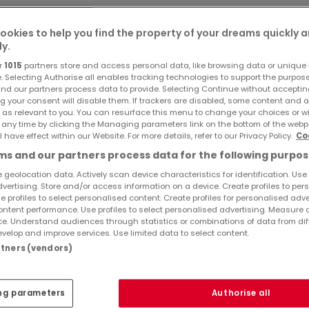
 Pont, dans le quartier de Bertrange à Luxembourg-ville. Pro
x installations et aux transports en commun.
ookies to help you find the property of your dreams quickly 
ly.
r
1015
partners store and access personal data, like browsing data or unique i
Ref
atHome
82
e. Selecting Authorise all enables tracking technologies to support the purpo
Ref
Agency
PON 
nd our partners process data to provide. Selecting Continue without acceptin
g your consent will disable them. If trackers are disabled, some content and 
 as relevant to you. You can resurface this menu to change your choices or 
e et d'une TV à écran plat
 any time by clicking the Managing parameters link on the bottom of the webp
l have effect within our Website. For more details, refer to our Privacy Policy.
Co
s and our partners process data for the following purpos
 geolocation data. Actively scan device characteristics for identification. Use
dvertising. Store and/or access information on a device. Create profiles to per
e profiles to select personalised content. Create profiles for personalised adve
ntent performance. Use profiles to select personalised advertising. Measure 
e. Understand audiences through statistics or combinations of data from dif
velop and improve services. Use limited data to select content.
0m²
artners (vendors)
ng parameters
Authorise all