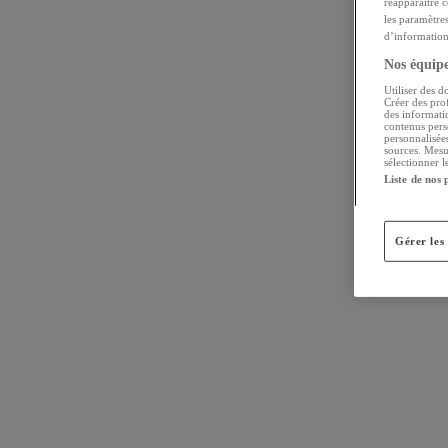
réapparaître 
les paramètre
d’informations
Nos équipes
Utiliser des d
Créer des prof
des informatio
contenus pers
personnalisée
sources. Mesu
sélectionner l
Liste de nos 
Gérer les