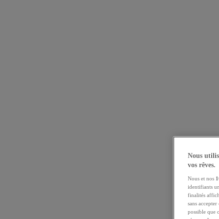
Nous utili
vos rêves.
Nous et nos
1
identifiants u
finalités affi
sans accepter 
possible que 