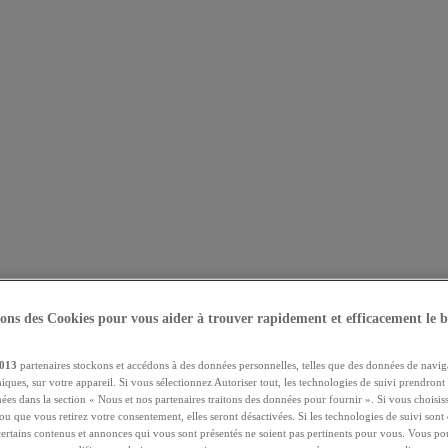
sons des Cookies pour vous aider à trouver rapidement et efficacement le b
013
partenaires stockons et accédons à des données personnelles, telles que des données de navig
niques, sur votre appareil. Si vous sélectionnez Autoriser tout, les technologies de suivi prendront
chées dans la section « Nous et nos partenaires traitons des données pour fournir ». Si vous choisi
ou que vous retirez votre consentement, elles seront désactivées. Si les technologies de suivi sont d
certains contenus et annonces qui vous sont présentés ne soient pas pertinents pour vous. Vous po