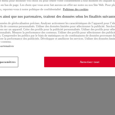
ce menu pour modifier vos choix ou pour retirer votre consentement à tout moment en cliquant su
s en bas de page. Les choix que vous avez fait aurons un effet sur notre ou nos Site Web. Pour pl
, reportez-vous à notre politique de confidentialité.
Politique des cookies
 ainsi que nos partenaires, traitent des données selon les finalités suivante
onnées de géolocalisation précises. Analyser activement les caractéristiques de l’appareil pour l’ide
ils de contenus personnalisés. Utiliser des données limitées pour sélectionner la publicité. Stocke
ns sur un appareil. Créer des profils pour la publicité personnalisée. Utiliser des profils pour sél
onnalisés. Mesurer la performance des contenus. Utiliser des profils pour sélectionner des publici
s. Comprendre les publics par le biais de statistiques ou de combinaisons de données provenant de
rer la performance des publicités. Développer et améliorer les services. Utiliser des données limi
e contenu.
partenaires
 paramètres
Autoriser tout