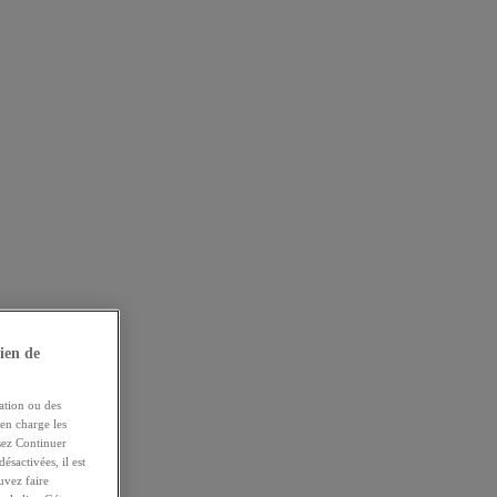
ien de
ation ou des
 en charge les
ssez Continuer
ésactivées, il est
uvez faire