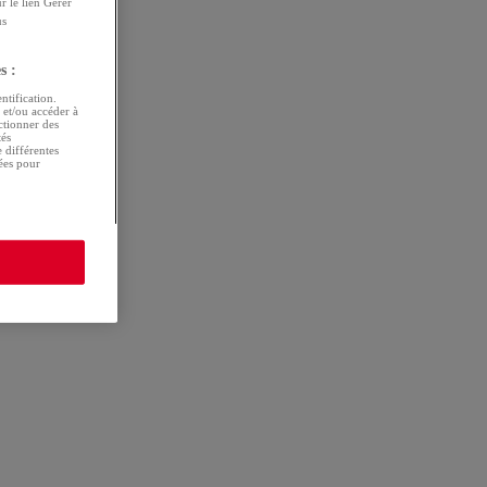
r le lien Gérer
us
s :
ntification.
r et/ou accéder à
ectionner des
tés
 différentes
tées pour