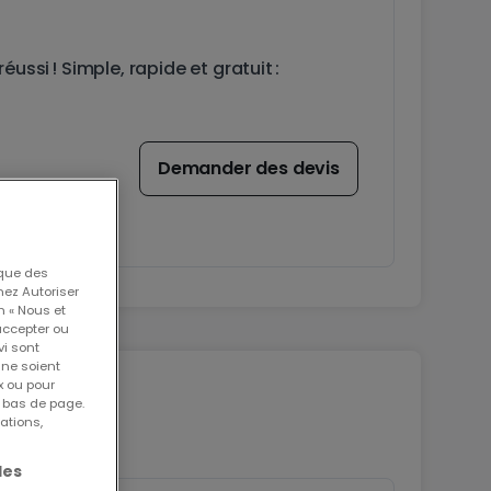
ssi ! Simple, rapide et gratuit :
Demander des devis
 que des
nez Autoriser
n « Nous et
accepter ou
vi sont
 ne soient
x ou pour
n bas de page.
ations,
les