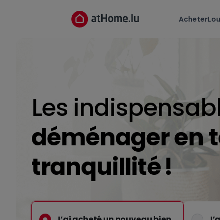
Acheter
Lou
Les indispensab
déménager en t
tranquillité !
J’ai acheté un nouveau bien
J’a