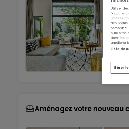
finalités
Utiliser d
l’appareil 
limitées po
des profils
personnalis
publicités
données pr
améliorer l
Liste de 
Gérer l
Aménagez votre nouveau 