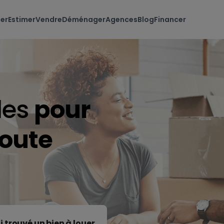
er
Estimer
Vendre
Déménager
Agences
Blog
Financer
les
pour
oute
i trouvé un bien à louer