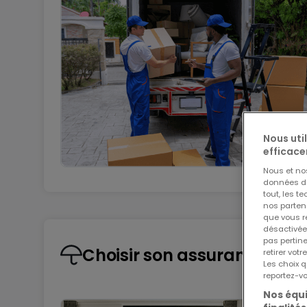
Nous uti
efficace
Nous et n
données de 
tout, les t
nos parten
que vous re
désactivée
pas pertin
Choisir son assurance habi
retirer vo
Les choix q
reportez-vo
Nos équi