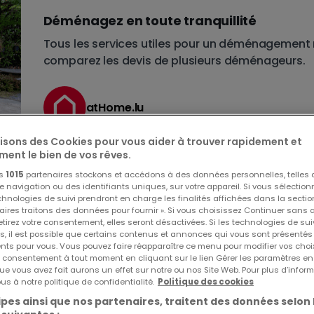
Déménagez en toute tranquillité
Tous les services utiles pour un déménagement réu
comparez les devis de plusieurs déménageurs.
atHome.lu
lisons des Cookies pour vous aider à trouver rapidement et
ment le bien de vos rêves.
os
1015
partenaires stockons et accédons à des données personnelles, telles
navigation ou des identifiants uniques, sur votre appareil. Si vous sélection
echnologies de suivi prendront en charge les finalités affichées dans la sectio
aires traitons des données pour fournir ». Si vous choisissez Continuer sans 
tirez votre consentement, elles seront désactivées. Si les technologies de sui
s, il est possible que certains contenus et annonces qui vous sont présentés
ents pour vous. Vous pouvez faire réapparaître ce menu pour modifier vos choi
tation
tre consentement à tout moment en cliquant sur le lien Gérer les paramètres e
ue vous avez fait aurons un effet sur notre ou nos Site Web. Pour plus d’inform
us à notre politique de confidentialité.
Politique des cookies
pes ainsi que nos partenaires, traitent des données selon 
À LA UNE