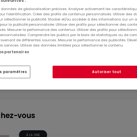
 suivantes :
es données de géolocalisation précises. Analyser activement les caractéristiq
easyPROTECT Habitation
pour l’identification. Créer des profils de contenus personnalisés. Utiliser des
ur sélectionner la publicité. Stocker et/ou accéder à des informations sur un a
L’assurance multirisques qui s’adapte à vos bes
 pour la publicité personnalisée. Utiliser des profils pour sélectionner des con
simplifiant la vie. Vous souhaitez une assuranc
és. Mesurer la performance des contenus. Utiliser des profils pour sélectionn
au choix ? Vous préférez plutôt une formule tout
 personnalisées. Comprendre les publics par le biais de statistiques ou de co
ovenant de différentes sources. Mesurer la performance des publicités. Dével
es services. Utiliser des données limitées pour sélectionner le contenu.
nos partenaires
Lalux Assurances
es paramètres
Autoriser tout
chez-vous
À LA UNE