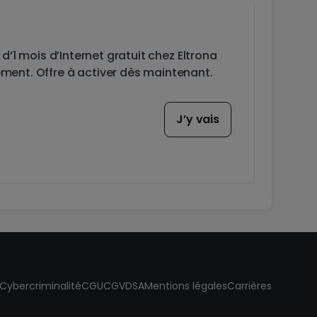
’1 mois d’Internet gratuit chez Eltrona
ent. Offre à activer dès maintenant.
J’y vais
Cybercriminalité
CGU
CGV
DSA
Mentions légales
Carrières