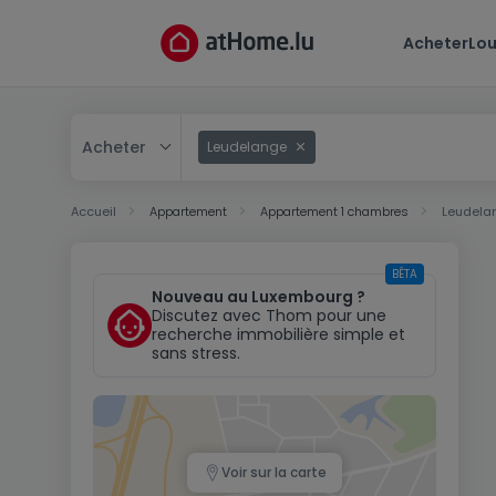
Acheter
Lou
Acheter
Leudelange
Acheter
Accueil
Appartement
Appartement 1 chambres
Leudela
Louer
BÊTA
Nouveau au Luxembourg ?
Discutez avec Thom pour une
recherche immobilière simple et
sans stress.
Voir sur la carte