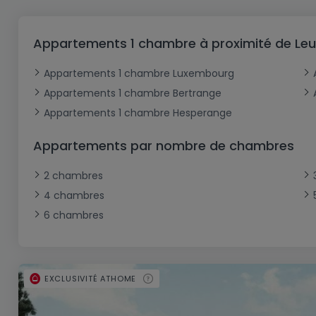
Bureau
Triplex
Terrain non constructible
Château
Garage - Parking
Commerce
Loft
Ferme
Terrain industriel
Bureau
Garage ouvert
Appartements 1 chambre à proximité de Le
Local commercial
Corps de ferme
Mansarde
Garage fermé
Appartements 1 chambre Luxembourg
Fonds de Commerce
Rez-de-chaussée
Châlet
Appartements 1 chambre Bertrange
Bungalow
Restaurant
Appartements 1 chambre Hesperange
Plain pied
Hôtel
Appartements par nombre de chambres
Entrepôt
Gîte
2 chambres
Exploitation agricole
4 chambres
6 chambres
EXCLUSIVITÉ ATHOME