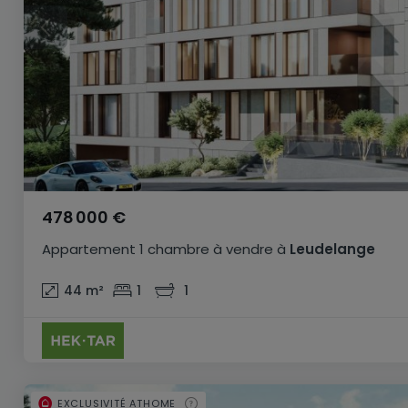
478 000 €
Appartement
1 chambre
à vendre
à
Leudelange
44
m²
1
1
EXCLUSIVITÉ ATHOME