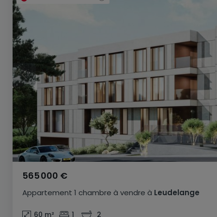
565 000 €
Appartement
1 chambre
à vendre
à
Leudelange
60
m²
1
2