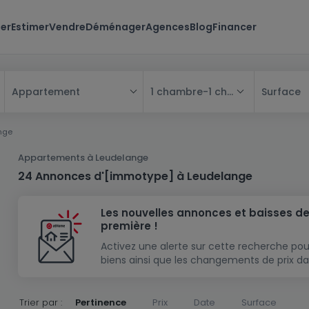
er
Estimer
Vendre
Déménager
Agences
Blog
Financer
1 chambre
-
1 chambre
Surface
Appartement
Tous
nge
Maison
Appartements à Leudelange
Appartement
Maison
24 Annonces d'[immotype] à Leudelange
Projet neuf
Appartement
Maison individuelle
Les nouvelles annonces et baisses de
Maison à construire
Résidence
Chambre
Maison mitoyenne
première !
Immeuble de rapport
Lotissement
Studio
Maison jumelée
Modèle de maison
Activez une alerte sur cette recherche pou
biens ainsi que les changements de prix da
Terrain
Immeuble de rapport
Penthouse
Terrain + Maison
Villa
Garage - parking
Terrain constructible
Duplex
Maison de maître
Gros-oeuvre
Trier par :
Pertinence
Prix
Date
Surface