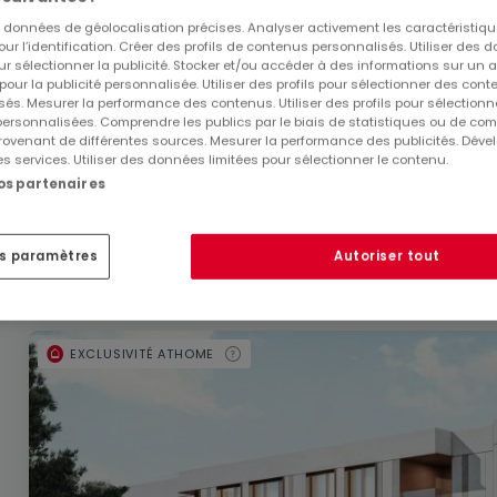
es données de géolocalisation précises. Analyser activement les caractéristiq
pour l’identification. Créer des profils de contenus personnalisés. Utiliser des
ur sélectionner la publicité. Stocker et/ou accéder à des informations sur un a
 pour la publicité personnalisée. Utiliser des profils pour sélectionner des con
és. Mesurer la performance des contenus. Utiliser des profils pour sélectionn
 personnalisées. Comprendre les publics par le biais de statistiques ou de co
474 000 €
ovenant de différentes sources. Mesurer la performance des publicités. Dével
es services. Utiliser des données limitées pour sélectionner le contenu.
Appartement
1 chambre
à vendre
à
Leudelange
nos partenaires
43
m²
1
1
es paramètres
Autoriser tout
EXCLUSIVITÉ ATHOME