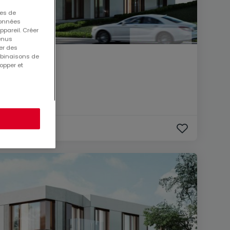
ues de
 données
ppareil. Créer
tenus
er des
mbinaisons de
opper et