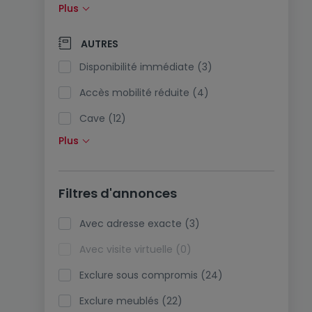
Plus
Panneaux solaires (0)
Pompe à chaleur (7)
AUTRES
Climatisation (0)
Disponibilité immédiate (3)
Fibre optique (2)
Accès mobilité réduite (4)
Cave (12)
Plus
Grenier (0)
Ascenseur (11)
Filtres d'annonces
Viager (0)
Biens de vacances (0)
Avec adresse exacte (3)
Avec visite virtuelle (0)
Exclure sous compromis (24)
Exclure meublés (22)