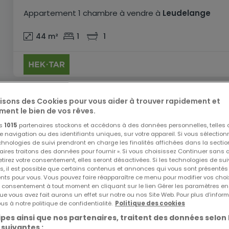
Appartement
1 chambre
à vendre
à
Leudelange
44
m²
1
1
EXCLUSIVITÉ ATHOME
lisons des Cookies pour vous aider à trouver rapidement et
ment le bien de vos rêves.
os
1015
partenaires stockons et accédons à des données personnelles, telles
navigation ou des identifiants uniques, sur votre appareil. Si vous sélection
echnologies de suivi prendront en charge les finalités affichées dans la sectio
aires traitons des données pour fournir ». Si vous choisissez Continuer sans 
tirez votre consentement, elles seront désactivées. Si les technologies de sui
s, il est possible que certains contenus et annonces qui vous sont présentés
ents pour vous. Vous pouvez faire réapparaître ce menu pour modifier vos choi
tre consentement à tout moment en cliquant sur le lien Gérer les paramètres e
ue vous avez fait aurons un effet sur notre ou nos Site Web. Pour plus d’inform
us à notre politique de confidentialité.
Politique des cookies
pes ainsi que nos partenaires, traitent des données selon 
 suivantes :