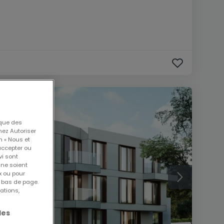
 que des
nez Autoriser
n « Nous et
accepter ou
vi sont
 ne soient
x ou pour
n bas de page.
ations,
les