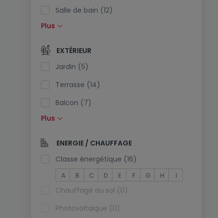
Salle de bain (12)
Plus
Cuisine équipée (2)
Cuisine ouverte (2)
EXTÉRIEUR
Toilettes séparées (1)
Jardin (5)
Terrasse (14)
Balcon (7)
Plus
Piscine (0)
Exposition sud (0)
ENERGIE / CHAUFFAGE
Prise électrique dans le parking (0)
Classe énergétique (16)
A
B
C
D
E
F
G
H
I
Chauffage au sol (0)
Photovoltaïque (0)