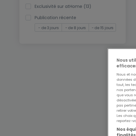
Exclusivité sur atHome (13)
Publication récente
- de 3 jours
- de 8 jours
- de 15 jours
Nous uti
efficace
Nous et n
données de 
tout, les t
nos parten
que vous re
désactivée
pas pertin
retirer vo
Les choix q
reportez-vo
Nos équi
finalités