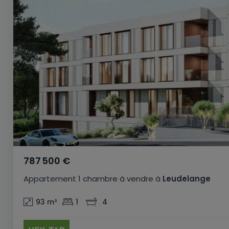
787 500 €
Appartement
1 chambre
à vendre
à
Leudelange
93
m²
1
4