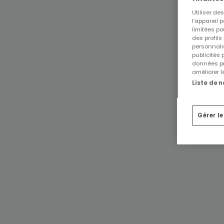
Utiliser d
l’appareil 
limitées po
des profils
personnalis
publicités
données pr
améliorer l
Liste de 
Gérer l