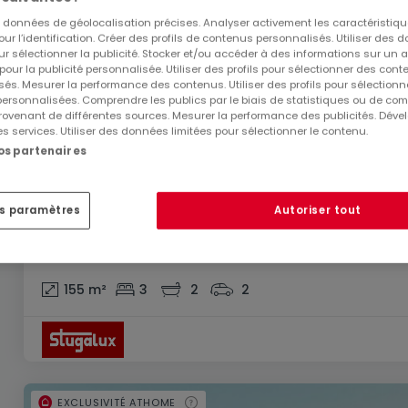
es données de géolocalisation précises. Analyser activement les caractéristiq
pour l’identification. Créer des profils de contenus personnalisés. Utiliser des
ur sélectionner la publicité. Stocker et/ou accéder à des informations sur un a
 pour la publicité personnalisée. Utiliser des profils pour sélectionner des con
és. Mesurer la performance des contenus. Utiliser des profils pour sélectionn
 personnalisées. Comprendre les publics par le biais de statistiques ou de co
ovenant de différentes sources. Mesurer la performance des publicités. Dével
es services. Utiliser des données limitées pour sélectionner le contenu.
nos partenaires
es paramètres
Autoriser tout
1 490 145 €
Penthouse
3 chambres
à vendre
à
Contern
155
m²
3
2
2
EXCLUSIVITÉ ATHOME