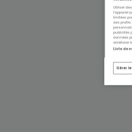
Utiliser d
l’appareil 
limitées po
des profils
personnalis
publicités
données pr
améliorer l
Liste de 
Gérer l