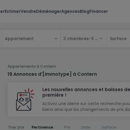
er
Estimer
Vendre
Déménager
Agences
Blog
Financer
3 chambres
-
3 chambres
Surface
Appartement
Tous
Maison
Appartements à Contern
Appartement
Maison
19 Annonces d'[immotype] à Contern
Projet neuf
Appartement
Maison individuelle
Les nouvelles annonces et baisses de
Maison à construire
Résidence
Chambre
Maison mitoyenne
première !
Immeuble de rapport
Lotissement
Studio
Maison jumelée
Modèle de maison
Activez une alerte sur cette recherche pou
biens ainsi que les changements de prix da
Terrain
Immeuble de rapport
Penthouse
Terrain + Maison
Villa
Garage - parking
Terrain constructible
Duplex
Maison de maître
Gros-oeuvre
Trier par :
Pertinence
Prix
Date
Surface