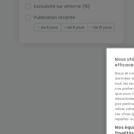
Exclusivité sur atHome (15)
Publication récente
- de 3 jours
- de 8 jours
- de 15 jours
Nous uti
efficace
Nous et n
données de 
tout, les t
nos parten
que vous re
désactivée
pas pertin
retirer vo
Les choix q
reportez-vo
Nos équi
finalités