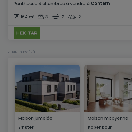
Penthouse
3 chambres
à vendre
à
Contern
164
m²
3
2
2
VITRINE SUGGÉRÉE
Maison jumelée
Maison mitoyenne
Ernster
Kobenbour