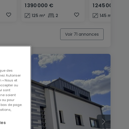
1 390 000 €
1 245 000 €
125
m²
2
145
m²
3
Voir 71 annonces
 que des
nez Autoriser
n « Nous et
accepter ou
vi sont
 ne soient
x ou pour
n bas de page.
ations,
les