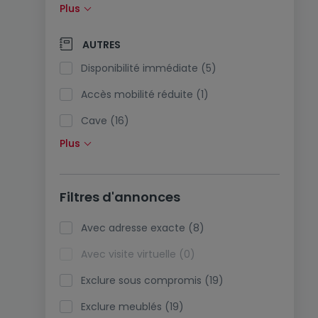
Plus
Panneaux solaires (3)
Pompe à chaleur (3)
AUTRES
Climatisation (0)
Disponibilité immédiate (5)
Fibre optique (3)
Accès mobilité réduite (1)
Cave (16)
Plus
Grenier (0)
Ascenseur (13)
Filtres d'annonces
Viager (0)
Biens de vacances (0)
Avec adresse exacte (8)
Avec visite virtuelle (0)
Exclure sous compromis (19)
Exclure meublés (19)