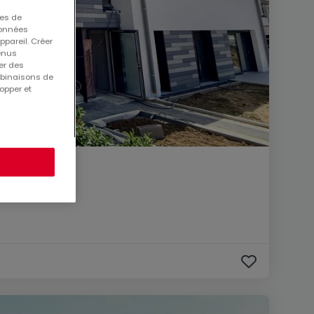
ues de
 données
ppareil. Créer
tenus
er des
mbinaisons de
opper et