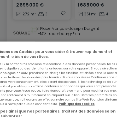
2 695 000 €
1 685 000 €
272
m²
3
351
m²
4
3, Place François-Joseph Dargent
L-1413 Luxembourg-Eich
lisons des Cookies pour vous aider à trouver rapidement et
EXCLUSIVITÉ ATHOME
ment le bien de vos rêves.
os
1013
partenaires stockons et accédons à des données personnelles, telles
navigation ou des identifiants uniques, sur votre appareil. Si vous sélection
echnologies de suivi prendront en charge les finalités affichées dans la sectio
aires traitons des données pour fournir ». Si vous choisissez Continuer sans 
tirez votre consentement, elles seront désactivées. Si les technologies de sui
s, il est possible que certains contenus et annonces qui vous sont présentés
ents pour vous. Vous pouvez faire réapparaître ce menu pour modifier vos choi
tre consentement à tout moment en cliquant sur le lien Gérer les paramètres e
ue vous avez fait aurons un effet sur notre ou nos Site Web. Pour plus d’inform
us à notre politique de confidentialité.
Politique des cookies
pes ainsi que nos partenaires, traitent des données selon 
 suivantes :