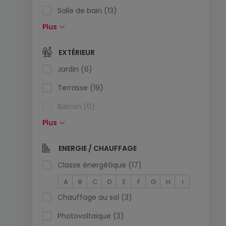
Salle de bain (13)
Plus
Cuisine équipée (1)
Cuisine ouverte (3)
EXTÉRIEUR
Toilettes séparées (2)
Jardin (6)
Terrasse (19)
Balcon (0)
Plus
Piscine (0)
Exposition sud (3)
ENERGIE / CHAUFFAGE
Prise électrique dans le parking (0)
Classe énergétique (17)
A
B
C
D
E
F
G
H
I
Chauffage au sol (3)
Photovoltaïque (3)