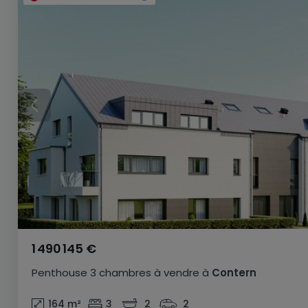
1 490 145 €
Penthouse
3 chambres
à vendre
à
Contern
164
m²
3
2
2