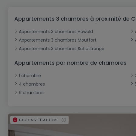
Bureau
Triplex
Terrain non constructible
Château
Garage - Parking
Commerce
Loft
Ferme
Terrain industriel
Bureau
Garage ouvert
Appartements 3 chambres à proximité de C
Local commercial
Corps de ferme
Mansarde
Garage fermé
Appartements 3 chambres Howald
Fonds de Commerce
Rez-de-chaussée
Châlet
Appartements 3 chambres Moutfort
Bungalow
Restaurant
Appartements 3 chambres Schuttrange
Plain pied
Hôtel
Appartements par nombre de chambres
Entrepôt
Gîte
1 chambre
Exploitation agricole
4 chambres
6 chambres
EXCLUSIVITÉ ATHOME