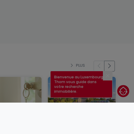
PLUS
Bienvenue au Luxembourg !
Fermer
Thom vous guide dans
votre recherche
immobilière.
un bien
Taux immobilier au