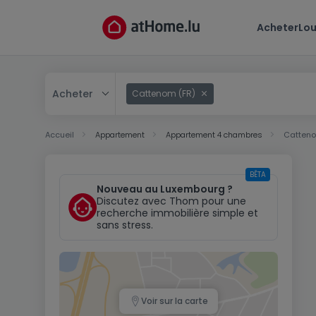
Acheter
Lou
Acheter
Cattenom (FR)
Acheter
Accueil
Appartement
Appartement 4 chambres
Catteno
Louer
BÊTA
Nouveau au Luxembourg ?
Discutez avec Thom pour une
recherche immobilière simple et
sans stress.
Voir sur la carte