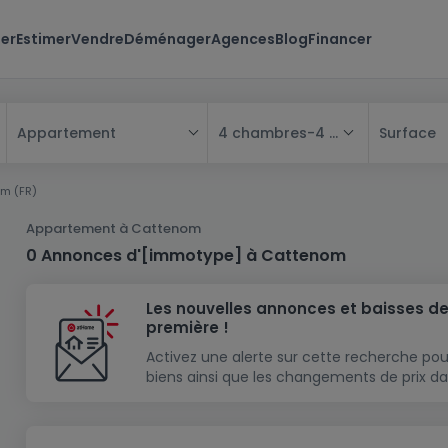
er
Estimer
Vendre
Déménager
Agences
Blog
Financer
4 chambres
-
4 chambres
Surface
Appartement
Tous
m (FR)
Maison
Appartement à Cattenom
Appartement
Maison
0 Annonces d'[immotype] à Cattenom
Projet neuf
Appartement
Maison individuelle
Les nouvelles annonces et baisses de
Maison à construire
Résidence
Chambre
Maison mitoyenne
première !
Immeuble de rapport
Lotissement
Studio
Maison jumelée
Modèle de maison
Activez une alerte sur cette recherche pou
biens ainsi que les changements de prix da
Terrain
Immeuble de rapport
Penthouse
Terrain + Maison
Villa
Garage - parking
Terrain constructible
Duplex
Maison de maître
Gros-oeuvre