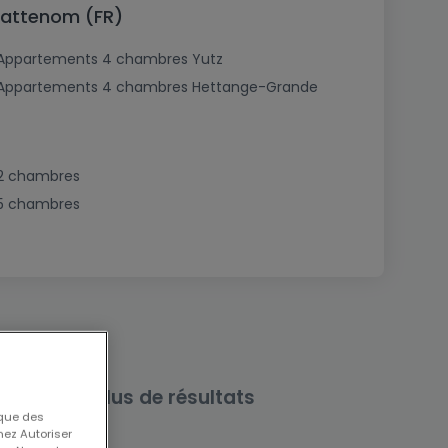
Cattenom (FR)
Appartements 4 chambres Yutz
Appartements 4 chambres Hettange-Grande
2 chambres
5 chambres
rche pour plus de résultats
 que des
nez Autoriser