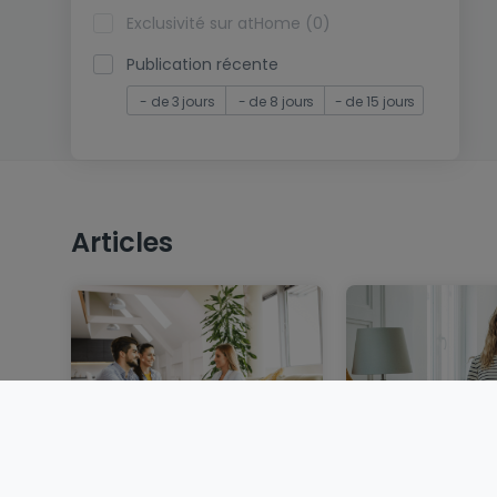
Exclusivité sur atHome (0)
Publication récente
- de 3 jours
- de 8 jours
- de 15 jours
Articles
Vendre un bien
Louer au Luxem