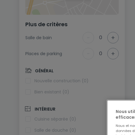
Plus de critères
-
+
0
Salle de bain
-
+
0
Places de parking
GÉNÉRAL
Nouvelle construction (0)
Bien existant (0)
INTÉRIEUR
Nous uti
efficace
Cuisine séparée (0)
Nous et n
Salle de douche (0)
données de 