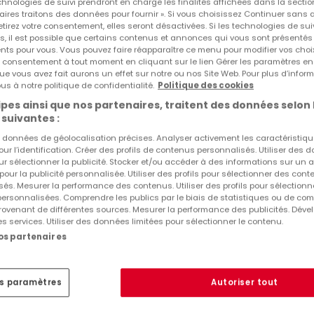
echnologies de suivi prendront en charge les finalités affichées dans la sectio
aires traitons des données pour fournir ». Si vous choisissez Continuer sans 
tirez votre consentement, elles seront désactivées. Si les technologies de sui
s, il est possible que certains contenus et annonces qui vous sont présentés
ents pour vous. Vous pouvez faire réapparaître ce menu pour modifier vos choi
tre consentement à tout moment en cliquant sur le lien Gérer les paramètres e
Autres recherches suggérées
ue vous avez fait aurons un effet sur notre ou nos Site Web. Pour plus d’inform
us à notre politique de confidentialité.
Politique des cookies
Agences immobilières à Cattenom (FR)
pes ainsi que nos partenaires, traitent des données selon 
 suivantes :
Achat appartements 4 chambres à Cattenom (FR)
(F
es données de géolocalisation précises. Analyser activement les caractéristiq
pour l’identification. Créer des profils de contenus personnalisés. Utiliser des
Estimation immobilière
ur sélectionner la publicité. Stocker et/ou accéder à des informations sur un a
 pour la publicité personnalisée. Utiliser des profils pour sélectionner des con
és. Mesurer la performance des contenus. Utiliser des profils pour sélectionn
Conseils Aménagement Intérieur
 personnalisées. Comprendre les publics par le biais de statistiques ou de co
ovenant de différentes sources. Mesurer la performance des publicités. Dével
Conseils éco-habitat
es services. Utiliser des données limitées pour sélectionner le contenu.
nos partenaires
es paramètres
Autoriser tout