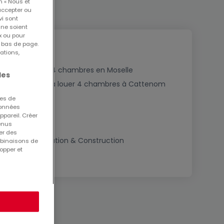
n « Nous et
accepter ou
vi sont
 ne soient
x ou pour
n bas de page.
ations,
Appartements 4 chambres en Moselle
les
Appartements à louer 4 chambres à Cattenom
R)
ues de
 données
ppareil. Créer
tenus
er des
Conseils Rénovation & Construction
mbinaisons de
opper et