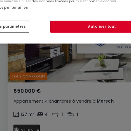
es services. Utiliser des données limitées pour sélectionner le contenu.
nos partenaires
es paramètres
Autoriser tout
SOUS COMPROMIS
850 000 €
Appartement
4 chambres
à vendre
à
Mersch
137
m²
4
1
1