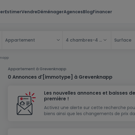
er
Estimer
Vendre
Déménager
Agences
Blog
Financer
4 chambres
-
4 chambres
Surface
Appartement
Tous
knapp
Maison
Appartement à Grevenknapp
Appartement
Maison
0 Annonces d'[immotype] à Grevenknapp
Projet neuf
Appartement
Maison individuelle
Les nouvelles annonces et baisses de
Maison à construire
Résidence
Chambre
Maison mitoyenne
première !
Immeuble de rapport
Lotissement
Studio
Maison jumelée
Modèle de maison
Activez une alerte sur cette recherche pou
biens ainsi que les changements de prix da
Terrain
Immeuble de rapport
Penthouse
Terrain + Maison
Villa
Garage - parking
Terrain constructible
Duplex
Maison de maître
Gros-oeuvre