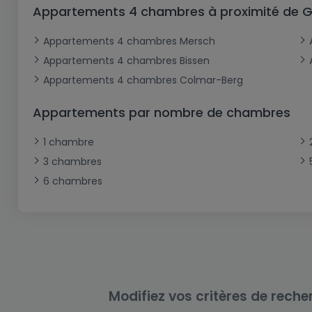
Bureau
Triplex
Terrain non constructible
Château
Garage - Parking
Appartements 4 chambres à proximité de 
Commerce
Loft
Ferme
Terrain industriel
Bureau
Garage ouvert
Appartements 4 chambres Mersch
Local commercial
Corps de ferme
Mansarde
Garage fermé
Appartements 4 chambres Bissen
Appartements 4 chambres Colmar-Berg
Fonds de Commerce
Rez-de-chaussée
Châlet
Bungalow
Restaurant
Appartements par nombre de chambres
Plain pied
Hôtel
1 chambre
Entrepôt
Gîte
3 chambres
Exploitation agricole
6 chambres
Modifiez vos critères de reche