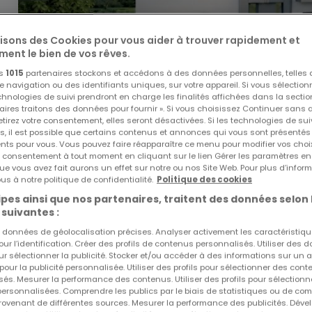
lisons des Cookies pour vous aider à trouver rapidement et
ment le bien de vos rêves.
os
1015
partenaires stockons et accédons à des données personnelles, telles
navigation ou des identifiants uniques, sur votre appareil. Si vous sélection
echnologies de suivi prendront en charge les finalités affichées dans la sectio
aires traitons des données pour fournir ». Si vous choisissez Continuer sans 
tirez votre consentement, elles seront désactivées. Si les technologies de sui
796 855 €
s, il est possible que certains contenus et annonces qui vous sont présentés
ents pour vous. Vous pouvez faire réapparaître ce menu pour modifier vos choi
Duplex
4 chambres
à vendre
à
Boevange-sur-Attert
tre consentement à tout moment en cliquant sur le lien Gérer les paramètres e
ue vous avez fait aurons un effet sur notre ou nos Site Web. Pour plus d’inform
us à notre politique de confidentialité.
Politique des cookies
170
m²
4
2
pes ainsi que nos partenaires, traitent des données selon 
 suivantes :
es données de géolocalisation précises. Analyser activement les caractéristiq
pour l’identification. Créer des profils de contenus personnalisés. Utiliser des
ur sélectionner la publicité. Stocker et/ou accéder à des informations sur un a
 pour la publicité personnalisée. Utiliser des profils pour sélectionner des con
és. Mesurer la performance des contenus. Utiliser des profils pour sélectionn
 personnalisées. Comprendre les publics par le biais de statistiques ou de co
ovenant de différentes sources. Mesurer la performance des publicités. Dével