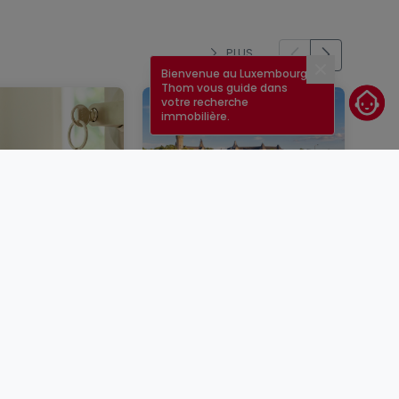
PLUS
Bienvenue au Luxembourg !
Fermer
Thom vous guide dans
votre recherche
immobilière.
un bien
Taux immobilier au
er au
Luxembourg en 2026 :
rg : étapes,
quels sont les taux
conseils
actuels ?
BLOG