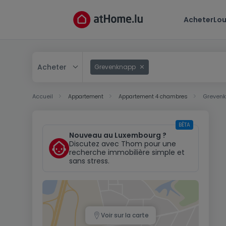
Acheter
Lou
Acheter
Grevenknapp
Acheter
Accueil
Appartement
Appartement 4 chambres
Greven
Louer
BÊTA
Nouveau au Luxembourg ?
Discutez avec Thom pour une
recherche immobilière simple et
sans stress.
Voir sur la carte