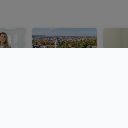
bourg :
Un marché immobilier
Acheter 
ie
luxembourgeois plus
immobili
émarches
stable au deuxième
Luxembou
trimestre 2026
frais et 
BLOG
BLOG