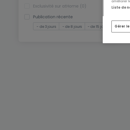
améliorer l
Exclusivité sur atHome (0)
Liste de 
Publication récente
- de 3 jours
- de 8 jours
- de 15 jours
Gérer l