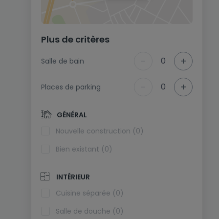
Plus de critères
-
+
0
Salle de bain
-
+
0
Places de parking
GÉNÉRAL
Nouvelle construction (0)
Bien existant (0)
INTÉRIEUR
Cuisine séparée (0)
Salle de douche (0)