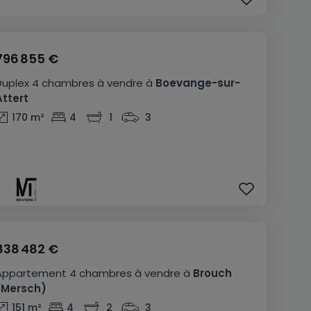
796 855 €
Duplex
4 chambres
à vendre
à
Boevange-sur-
Attert
170
m²
4
1
3
838 482 €
Appartement
4 chambres
à vendre
à
Brouch
(Mersch)
151
m²
4
2
3