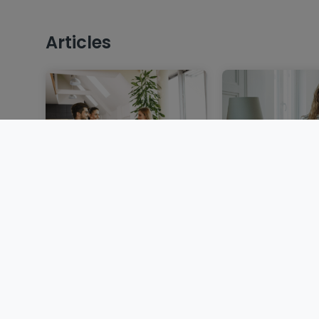
Articles
Vendre un bien
Louer au Luxem
immobilier au
dossier, garant
Luxembourg : étapes,
locative et d
documents et conseils
BLOG
BLOG