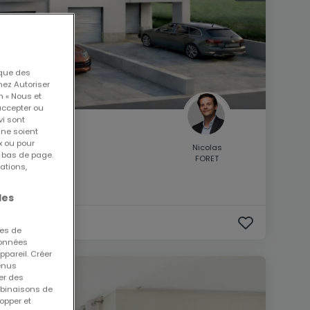
 que des
nez Autoriser
n « Nous et
accepter ou
vi sont
 ne soient
x ou pour
Nicolas
n bas de page.
FORET
ations,
les
ues de
 données
ppareil. Créer
tenus
er des
mbinaisons de
opper et