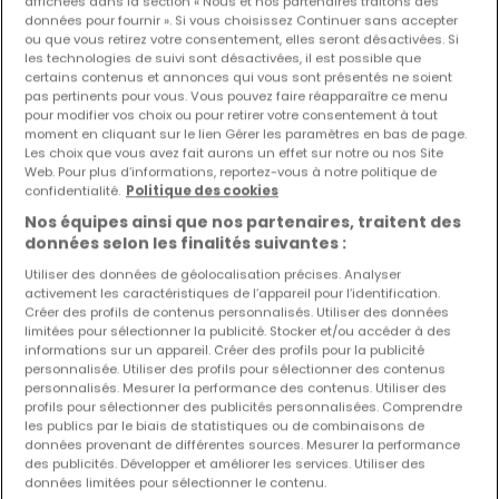
affichées dans la section « Nous et nos partenaires traitons des
données pour fournir ». Si vous choisissez Continuer sans accepter
ou que vous retirez votre consentement, elles seront désactivées. Si
Les nouvelles annonces et baisses de prix en
les technologies de suivi sont désactivées, il est possible que
avant première !
certains contenus et annonces qui vous sont présentés ne soient
pas pertinents pour vous. Vous pouvez faire réapparaître ce menu
Activez une alerte sur cette recherche pour recevoir les
pour modifier vos choix ou pour retirer votre consentement à tout
nouveaux biens ainsi que les changements de prix dans
moment en cliquant sur le lien Gérer les paramètres en bas de page.
votre boite email !
Les choix que vous avez fait aurons un effet sur notre ou nos Site
Web. Pour plus d’informations, reportez-vous à notre politique de
Créez une alerte
confidentialité.
Politique des cookies
Nos équipes ainsi que nos partenaires, traitent des
données selon les finalités suivantes :
Utiliser des données de géolocalisation précises. Analyser
activement les caractéristiques de l’appareil pour l’identification.
Appartements par nombre de chambres
Créer des profils de contenus personnalisés. Utiliser des données
limitées pour sélectionner la publicité. Stocker et/ou accéder à des
1 chambre
informations sur un appareil. Créer des profils pour la publicité
2 chambres
personnalisée. Utiliser des profils pour sélectionner des contenus
personnalisés. Mesurer la performance des contenus. Utiliser des
3 chambres
profils pour sélectionner des publicités personnalisées. Comprendre
les publics par le biais de statistiques ou de combinaisons de
4 chambres
données provenant de différentes sources. Mesurer la performance
5 chambres
des publicités. Développer et améliorer les services. Utiliser des
données limitées pour sélectionner le contenu.