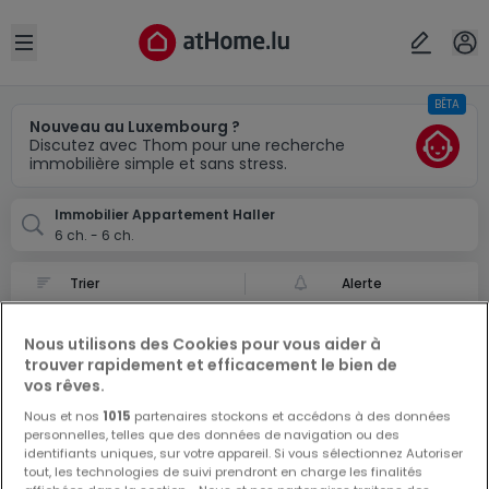
Localité(s)
Annuler
OK
Open sidebar
BÊTA
Haller
Nouveau au Luxembourg ?
Discutez avec Thom pour une recherche
immobilière simple et sans stress.
Immobilier Appartement Haller
6 ch. - 6 ch.
Alerte
Appartement à Haller
Nous utilisons des Cookies pour vous aider à
0 Annonces d'[immotype] à Haller
trouver rapidement et efficacement le bien de
vos rêves.
Nous et nos
1015
partenaires stockons et accédons à des données
personnelles, telles que des données de navigation ou des
identifiants uniques, sur votre appareil. Si vous sélectionnez Autoriser
tout, les technologies de suivi prendront en charge les finalités