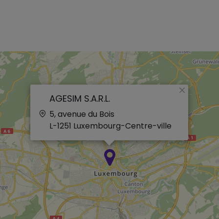
×
AGESIM S.A.R.L.
5, avenue du Bois
L-1251
Luxembourg-Centre-ville
×