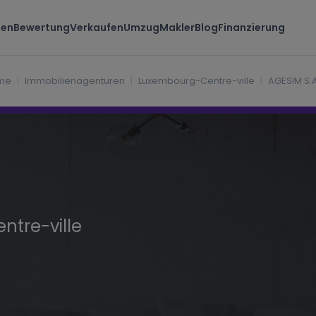
ten
Bewertung
Verkaufen
Umzug
Makler
Blog
Finanzierung
ille Luxembourg
me
Immobilienagenturen
Luxembourg-Centre-ville
AGESIM S.A.
tre-ville