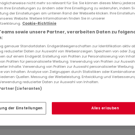
öglicherweise nicht mehr so relevant für Sie. Sie können dieses Menü jederze
um Ihre Einstellungen zu ändern oder Ihre Einwilligung zu widerrufen, indem S
ltung der Einstellungen am unteren Rand der Webseite klicken. Ihre Einstellu
unseres Website. Weitere Informationen finden Sie in unserer
zerklärung.
Cookie-Richtlinie
Teams sowie unsere Partner, verarbeiten Daten zu folgen
:
 genauer Standortdaten. Endgeräteeigenschaften zur Identifikation aktiv a
 reduzierter Daten zur Auswahl von Werbeanzeigen. Speichern von oder Zugr
en auf einem Endgerät. Erstellung von Profilen zur Personalisierung von Inhal
Auszeichnungen
 von Profilen für personalisierte Werbung. Verwendung von Profilen zur Auswah
ierter Inhalte. Verwendung von Profilen zur Auswahl personalisierter Werbung
e von Inhalten. Analyse von Zielgruppen durch Statistiken oder Kombination
iedenen Quellen. Messung der Werbeleistung. Entwicklung und Verbesserun
Verwendung reduzierter Daten zur Auswahl von Inhalten.
 Partner (Lieferanten)
Seit mehr als 15 Jahren
ung der Einstellungen
Alles erlauben
Partner von atHome.lu