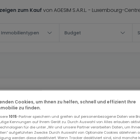
zeigen zum Kauf
von AGESIM S.A.R.L. - Luxembourg-Centre-
e Immobilientypen
Budget
Über AGESIM S.A.R.L.
enden Cookies, um Ihnen zu helfen, schnell und effizient Ihre
obilie zu finden.
nsere
1015
-Partner speichern und greifen auf personenbezogene Daten wie B
utige Kennungen auf Ihrem Gerät zu. Durch Auswahl von Alles erlauben aktivi
echnologien für die unter „Wir und unsere Partner verarbeiten Daten, um Ihne
ellen“ aufgeführten Zwecke. Durch Auswahl von Optionale Cookies ablehnen o
lligung werden diese deaktiviert. Wenn Tracker deaktiviert sind, sind manche 