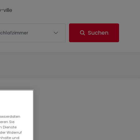
ville
Suchen
Schlafzimmer
rowserdaten
eren Sie
n Dienste
der Widerruf
Inhalte und