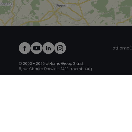
atHomeG
© 2000 -
2026
atHome Group S.à.r.l.
5, rue Charles Darwin L-1433 Luxembourg
atHomeGroup
Privatperson
Veröffentlichen Sie Ihr Objekt
Immobilienbewertung
M
Immobilienkredit Luxemburg
Kreditrechner