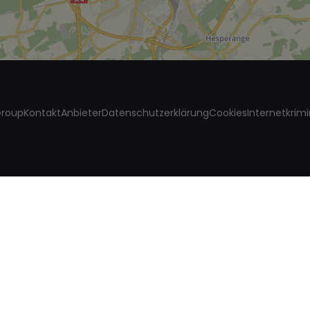
roup
Kontakt
Anbieter
Datenschutzerklärung
Cookies
Internetkrimi
it einem Makler verkaufen
Adressen