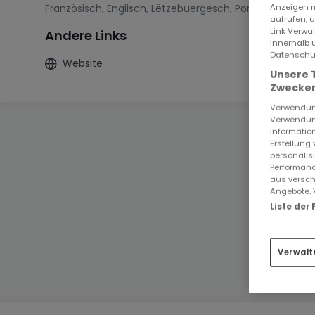
Anzeigen m
Französisch
,
Englisch
,
Lëtzebuergesch
,
Português
aufrufen, 
Link Verwa
Andere Links
innerhalb 
Datenschut
Website
Unsere 
Zwecken
Verwendung
Verwendung
Information
Erstellung
personalis
Performanc
aus versch
Angebote. 
Liste der
Verwalt