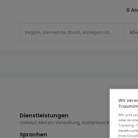
0 An
All
Wir verw
Traumimm
Dienstleistungen
Wir und u
oder einde
Verkauf
,
Mieten
,
Verwaltung
,
Kostenlose Bewertung
Tracking-T
bereitzust
Sprachen
Ihrer Einwi