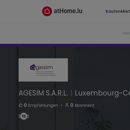
AGESIM S.A.R.L.
Kaufen
Mie
5, avenue du Bois L-1251 Luxembourg-Centre-v
Ho
AGESIM S.A.R.L.
|
Luxembourg-Cen
・
0
0
Empfehlungen
Abonnent