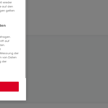
it wieder
ie auf den
ngen gelten
den
bfragen.
iff auf
ten.
l
. Messung der
en von Daten
g der