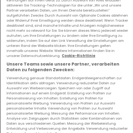
Kennungen auf Ihrem Gerät zu. Durch Auswahl von Alles erlauben
aktivieren Sie Tracking-Technologien für die unter „Wir und unsere
650.000 €
1.528.000 €
Partner verarbeiten Daten, um Ihnen Dienste bereitzustellen“
aufgeführten Zwecke. Durch Auswahl von Optionale Cookies ablehnen
1
48 m²
5
183 m²
oder Widerruf Ihrer Einwilligung werden diese deaktiviert. Wenn Tracker
deaktiviert sind, sind manche Inhalte und Anzeigen möglicherweise
nicht mehr so relevant für Sie. Sie können dieses Menü jederzeit wieder
aufrufen, um Ihre Einstellungen zu ändern oder Ihre Einwilligung zu
widerrufen, indem Sie auf den Link Verwaltung der Einstellungen am
unteren Rand der Webseite klicken. Ihre Einstellungen gelten
innerhalb unseres Website. Weitere Informationen finden Sie in
unserer Datenschutzerklärung.
Cookie-Richtlinie
Unsere Teams sowie unsere Partner, verarbeiten
Daten zu folgenden Zwecken:
Haus
Haus
Verwendung genauer Standortdaten. Endgeräteeigenschaften zur
Mondercange
Mondercange
Identifikation aktiv abfragen. Verwendung reduzierter Daten zur
1.495.000 €
1.528.000 €
Auswahl von Werbeanzeigen. Speichern von oder Zugriff auf
Informationen auf einem Endgerät. Erstellung von Profilen zur
5
211 m²
5
183 m²
Personalisierung von Inhalten. Erstellung von Profilen für
personalisierte Werbung. Verwendung von Profilen zur Auswahl
personalisierter Inhalte. Verwendung von Profilen zur Auswahl
personalisierter Werbung. Messung der Performance von Inhalten.
Mehr Anzeigen ansehen
Analyse von Zielgruppen durch Statistiken oder Kombinationen von
Daten aus verschiedenen Quellen. Messung der Werbeleistung.
Entwicklung und Verbesserung der Angebote. Verwendung reduzierter