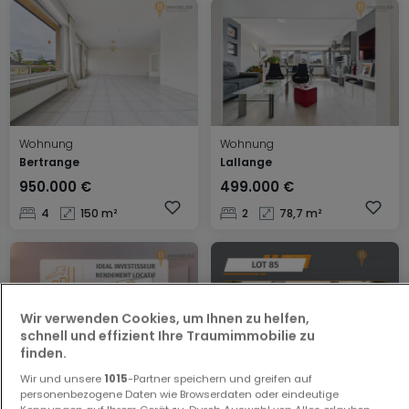
Wohnung
Wohnung
Bertrange
Lallange
950.000 €
499.000 €
4
150 m²
2
78,7 m²
Wir verwenden Cookies, um Ihnen zu helfen,
schnell und effizient Ihre Traumimmobilie zu
finden.
Wir und unsere
1015
-Partner speichern und greifen auf
Wohnung
Haus
personenbezogene Daten wie Browserdaten oder eindeutige
Luxembourg
Mondercange