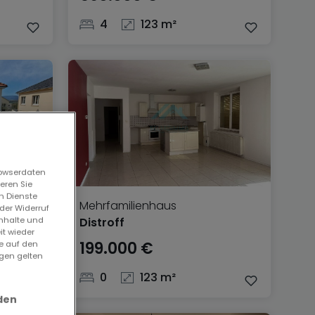
4
123 m²
rowserdaten
eren Sie
n Dienste
Mehrfamilienhaus
der Widerruf
Inhalte und
Distroff
it wieder
199.000 €
ie auf den
ngen gelten
0
123 m²
den