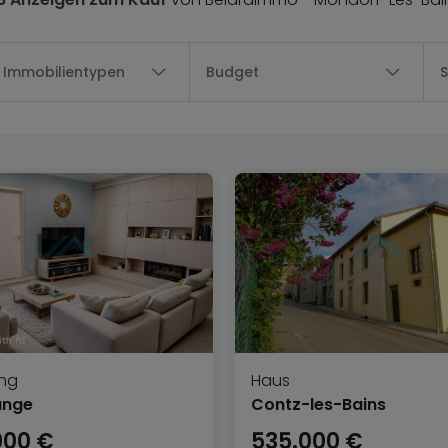
e Immobilientypen
Budget
ng
Haus
ange
Contz-les-Bains
000 €
535.000 €