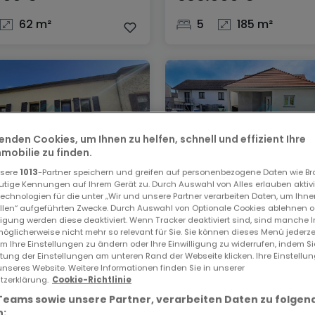
62 m²
5
185 m²
enden Cookies, um Ihnen zu helfen, schnell und effizient Ihre
obilie zu finden.
nsere
1013
-Partner speichern und greifen auf personenbezogene Daten wie B
utige Kennungen auf Ihrem Gerät zu. Durch Auswahl von Alles erlauben aktivi
echnologien für die unter „Wir und unsere Partner verarbeiten Daten, um Ihne
Haus
ellen“ aufgeführten Zwecke. Durch Auswahl von Optionale Cookies ablehnen o
lligung werden diese deaktiviert. Wenn Tracker deaktiviert sind, sind manche 
gen
Hettange-Grande
öglicherweise nicht mehr so relevant für Sie. Sie können dieses Menü jederze
000 €
580.000 €
um Ihre Einstellungen zu ändern oder Ihre Einwilligung zu widerrufen, indem S
ltung der Einstellungen am unteren Rand der Webseite klicken. Ihre Einstellu
unseres Website. Weitere Informationen finden Sie in unserer
120 m²
4
200 m²
zerklärung.
Cookie-Richtlinie
Teams sowie unsere Partner, verarbeiten Daten zu folgen
: