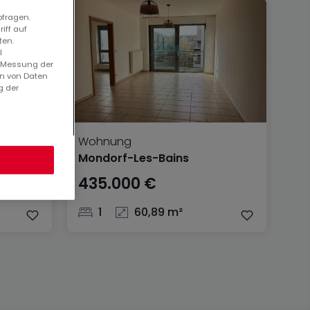
bfragen.
iff auf
ten.
l
. Messung der
en von Daten
g der
Wohnung
Mondorf-Les-Bains
435.000 €
1
60,89 m²