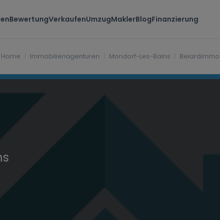
ten
Bewertung
Verkaufen
Umzug
Makler
Blog
Finanzierung
Luxembourg
Home
Immobilienagenturen
Mondorf-Les-Bains
Belardimmo
ns