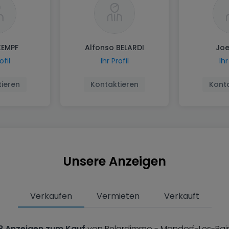
KEMPF
Alfonso BELARDI
Joe
ofil
Ihr Profil
Ihr
ieren
Kontaktieren
Kont
Unsere Anzeigen
Verkaufen
Vermieten
Verkauft
8 Anzeigen zum Kauf
von Belardimmo - Mondorf-Les-Bai