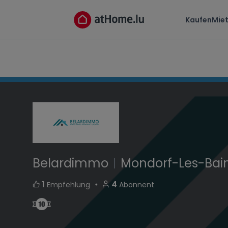
Belardimmo
Kaufen
Mie
avenue des Bains L-5610 Mondorf-Les-Bains 
Belardimmo
|
Mondorf-Les-Bai
・
1
4
Empfehlung
Abonnent