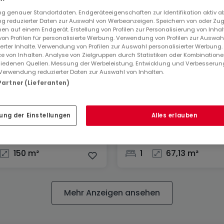
 genauer Standortdaten. Endgeräteeigenschaften zur Identifikation aktiv a
 reduzierter Daten zur Auswahl von Werbeanzeigen. Speichern von oder Zugr
en auf einem Endgerät. Erstellung von Profilen zur Personalisierung von Inhal
 von Profilen für personalisierte Werbung. Verwendung von Profilen zur Auswah
ierter Inhalte. Verwendung von Profilen zur Auswahl personalisierter Werbung
e von Inhalten. Analyse von Zielgruppen durch Statistiken oder Kombination
iedenen Quellen. Messung der Werbeleistung. Entwicklung und Verbesserun
Verwendung reduzierter Daten zur Auswahl von Inhalten.
 Partner (Lieferanten)
Wohnung
Rentgen
Luxembourg
ung der Einstellungen
Alles erlauben
000 €
595.000 €
150 m²
1
67,13 m²
Mehr Anzeigen ansehen