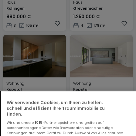
Haus
Haus
Rollingen
Grevenmacher
880.000 €
1.250.000 €
3
105 m²
4
178 m²
Wohnung
Wohnung
Kopstal
Kopstal
2.950.000 €
2.950.000 €
Wir verwenden Cookies, um Ihnen zu helfen,
3
0 m²
3
0 m²
schnell und effizient Ihre Traumimmobilie zu
finden.
Wir und unsere
1015
-Partner speichern und greifen auf
personenbezogene Daten wie Browserdaten oder eindeutige
Kennungen auf Ihrem Gerät zu. Durch Auswahl von Alles erlauben