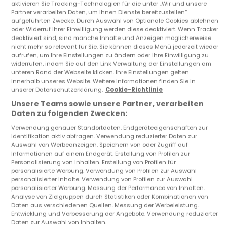
aktivieren Sie Tracking-Technologien für die unter „Wir und unsere
Partner verarbeiten Daten, um Ihnen Dienste bereitzustellen“
aufgeführten Zwecke. Durch Auswahl von Optionale Cookies ablehnen
oder Widerruf Ihrer Einwilligung werden diese deaktiviert. Wenn Tracker
deaktiviert sind, sind manche Inhalte und Anzeigen möglicherweise
nicht mehr so relevant für Sie. Sie können dieses Menü jederzeit wieder
Wohnung
Haus
aufrufen, um Ihre Einstellungen zu ändern oder Ihre Einwilligung zu
Kopstal
Mersch
widerrufen, indem Sie auf den Link Verwaltung der Einstellungen am
2.950.000 €
1.065.000 €
unteren Rand der Webseite klicken. Ihre Einstellungen gelten
innerhalb unseres Website. Weitere Informationen finden Sie in
3
0 m²
3
130 m²
unserer Datenschutzerklärung.
Cookie-Richtlinie
Unsere Teams sowie unsere Partner, verarbeiten
Daten zu folgenden Zwecken:
Verwendung genauer Standortdaten. Endgeräteeigenschaften zur
Identifikation aktiv abfragen. Verwendung reduzierter Daten zur
Auswahl von Werbeanzeigen. Speichern von oder Zugriff auf
Informationen auf einem Endgerät. Erstellung von Profilen zur
Personalisierung von Inhalten. Erstellung von Profilen für
personalisierte Werbung. Verwendung von Profilen zur Auswahl
personalisierter Inhalte. Verwendung von Profilen zur Auswahl
Gewerbe
Wohnung
personalisierter Werbung. Messung der Performance von Inhalten.
Luxembourg
Luxembourg
Analyse von Zielgruppen durch Statistiken oder Kombinationen von
Daten aus verschiedenen Quellen. Messung der Werbeleistung.
895.000 €
699.000 €
Entwicklung und Verbesserung der Angebote. Verwendung reduzierter
60 m²
1
76 m²
Daten zur Auswahl von Inhalten.