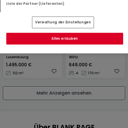
Liste der Partner (Lieferanten)
Verwaltung der Einstellungen
Alles erlauben
Gewerbe
Haus
Luxembourg
Wiltz
1.495.000 €
649.000 €
132 m²
4
170 m²
Mehr Anzeigen ansehen
Über BLANK PAGE