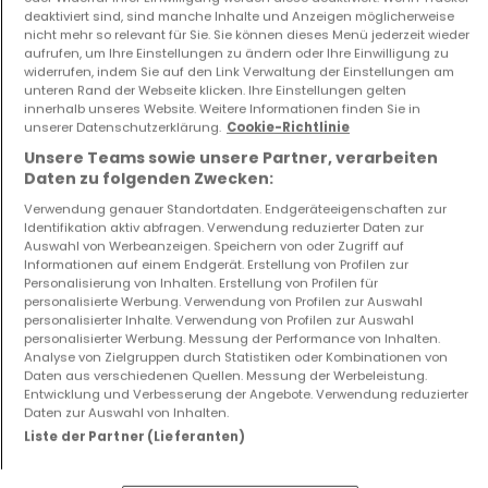
deaktiviert sind, sind manche Inhalte und Anzeigen möglicherweise
1.310.000 €
1.790.000 €
nicht mehr so relevant für Sie. Sie können dieses Menü jederzeit wieder
aufrufen, um Ihre Einstellungen zu ändern oder Ihre Einwilligung zu
4
155,83 m²
4
246,35 m²
widerrufen, indem Sie auf den Link Verwaltung der Einstellungen am
unteren Rand der Webseite klicken. Ihre Einstellungen gelten
innerhalb unseres Website. Weitere Informationen finden Sie in
unserer Datenschutzerklärung.
Cookie-Richtlinie
Unsere Teams sowie unsere Partner, verarbeiten
Daten zu folgenden Zwecken:
Verwendung genauer Standortdaten. Endgeräteeigenschaften zur
Identifikation aktiv abfragen. Verwendung reduzierter Daten zur
Auswahl von Werbeanzeigen. Speichern von oder Zugriff auf
Informationen auf einem Endgerät. Erstellung von Profilen zur
Wohnung
Wohnung
Personalisierung von Inhalten. Erstellung von Profilen für
Luxembourg
Niederanven
personalisierte Werbung. Verwendung von Profilen zur Auswahl
850.000 €
1.269.060 €
personalisierter Inhalte. Verwendung von Profilen zur Auswahl
personalisierter Werbung. Messung der Performance von Inhalten.
2
79,49 m²
3
127,08 m²
Analyse von Zielgruppen durch Statistiken oder Kombinationen von
Daten aus verschiedenen Quellen. Messung der Werbeleistung.
Entwicklung und Verbesserung der Angebote. Verwendung reduzierter
Daten zur Auswahl von Inhalten.
Mehr Anzeigen ansehen
Liste der Partner (Lieferanten)