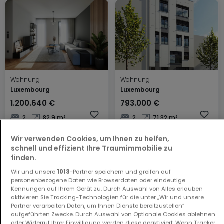
Wohnung
Wohnung
Luxembourg
Luxembourg
1.200.640 €
793.000 €
2
82,9 m²
2
71,32 m²
Wir verwenden Cookies, um Ihnen zu helfen,
schnell und effizient Ihre Traumimmobilie zu
finden.
Wir und unsere
1013
-Partner speichern und greifen auf
personenbezogene Daten wie Browserdaten oder eindeutige
Kennungen auf Ihrem Gerät zu. Durch Auswahl von Alles erlauben
aktivieren Sie Tracking-Technologien für die unter „Wir und unsere
Partner verarbeiten Daten, um Ihnen Dienste bereitzustellen“
Haus
Haus
aufgeführten Zwecke. Durch Auswahl von Optionale Cookies ablehnen
oder Widerruf Ihrer Einwilligung werden diese deaktiviert. Wenn Tracker
Dalheim
Lorentzweiler