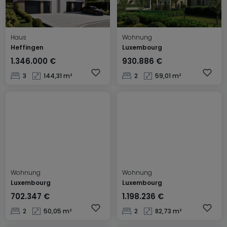
Haus
Wohnung
Heffingen
Luxembourg
1.346.000 €
930.886 €
3
144,31 m²
2
59,01 m²
Wohnung
Wohnung
Luxembourg
Luxembourg
702.347 €
1.198.236 €
2
50,05 m²
2
82,73 m²