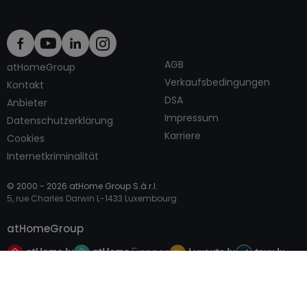
AGB
atHomeGroup
Verkaufsbedingungen
Kontakt
DSA
Anbieter
Impressum
Datenschutzerklärung
Karriere
Cookies
Internetkriminalität
© 2000 -
2026
atHome Group S.à.r.l.
5, rue Charles Darwin L-1433 Luxembourg
atHomeGroup
Anrufen
Kontaktieren
Privatperson