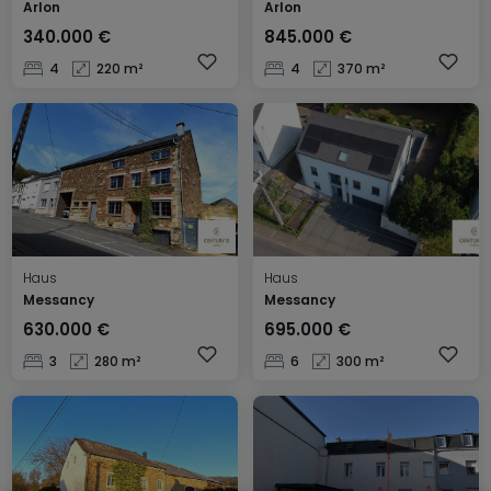
Arlon
Arlon
340.000 €
845.000 €
4
220 m²
4
370 m²
Haus
Haus
Messancy
Messancy
630.000 €
695.000 €
3
280 m²
6
300 m²