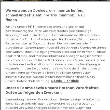
Wir verwenden Cookies, um Ihnen zu helfen,
schnell und effizient Ihre Traumimmobilie zu
Haus
Haus
finden.
Attert
Athus
Wir und unsere
1015
-Partner speichern und greifen auf
650.000 €
250.000 €
personenbezogene Daten wie Browserdaten oder eindeutige
Kennungen auf Ihrem Gerät zu. Durch Auswahl von Alles erlauben
3
780 m²
3
150 m²
aktivieren Sie Tracking-Technologien für die unter „Wir und unsere
Partner verarbeiten Daten, um Ihnen Dienste bereitzustellen“
aufgeführten Zwecke. Durch Auswahl von Optionale Cookies ablehnen
oder Widerruf Ihrer Einwilligung werden diese deaktiviert. Wenn Tracker
deaktiviert sind, sind manche Inhalte und Anzeigen möglicherweise
nicht mehr so relevant für Sie. Sie können dieses Menü jederzeit wieder
aufrufen, um Ihre Einstellungen zu ändern oder Ihre Einwilligung zu
widerrufen, indem Sie auf den Link Verwaltung der Einstellungen am
unteren Rand der Webseite klicken. Ihre Einstellungen gelten
innerhalb unseres Website. Weitere Informationen finden Sie in
unserer Datenschutzerklärung.
Cookie-Richtlinie
Haus
Wohnung
Unsere Teams sowie unsere Partner, verarbeiten
Messancy
Arlon
Daten zu folgenden Zwecken:
620.000 €
269.500 €
Verwendung genauer Standortdaten. Endgeräteeigenschaften zur
3
280 m²
2
85 m²
Identifikation aktiv abfragen. Verwendung reduzierter Daten zur
Auswahl von Werbeanzeigen. Speichern von oder Zugriff auf