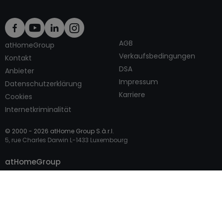
AGB
atHomeGroup
Verkaufsbedingungen
Kontakt
DSA
Anbieter
Impressum
Datenschutzerklärung
Karriere
Cookies
Internetkriminalität
© 2000 -
2026
atHome Group S.à.r.l.
5, rue Charles Darwin L-1433 Luxembourg
Kontaktieren
atHomeGroup
Privatperson