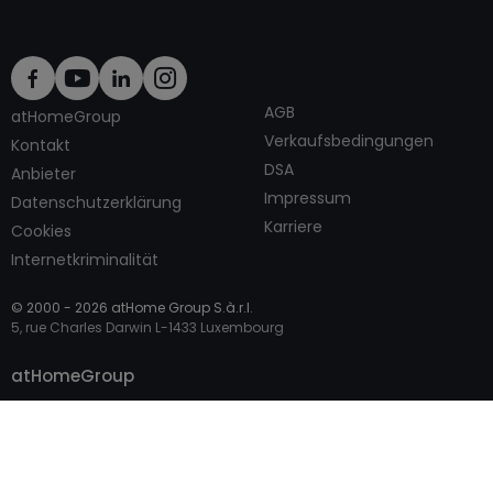
AGB
atHomeGroup
Verkaufsbedingungen
Kontakt
DSA
Anbieter
Impressum
Datenschutzerklärung
Karriere
Cookies
Internetkriminalität
© 2000 -
2026
atHome Group S.à.r.l.
5, rue Charles Darwin L-1433 Luxembourg
Kontaktieren
atHomeGroup
Privatperson