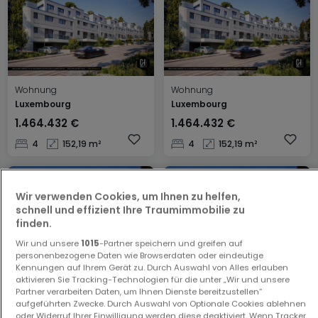
Wohnung
Wohnung
Luxembourg
Luxembourg
1.464.432 €
1.464.432 €
4
152,19 m²
4
152,19 m²
Wir verwenden Cookies, um Ihnen zu helfen,
schnell und effizient Ihre Traumimmobilie zu
finden.
Wir und unsere
1015
-Partner speichern und greifen auf
personenbezogene Daten wie Browserdaten oder eindeutige
Kennungen auf Ihrem Gerät zu. Durch Auswahl von Alles erlauben
Wohnung
Wohnung
aktivieren Sie Tracking-Technologien für die unter „Wir und unsere
Partner verarbeiten Daten, um Ihnen Dienste bereitzustellen“
Luxembourg
Luxembourg
aufgeführten Zwecke. Durch Auswahl von Optionale Cookies ablehnen
1.464.432 €
1.449.044 €
oder Widerruf Ihrer Einwilligung werden diese deaktiviert. Wenn Tracker