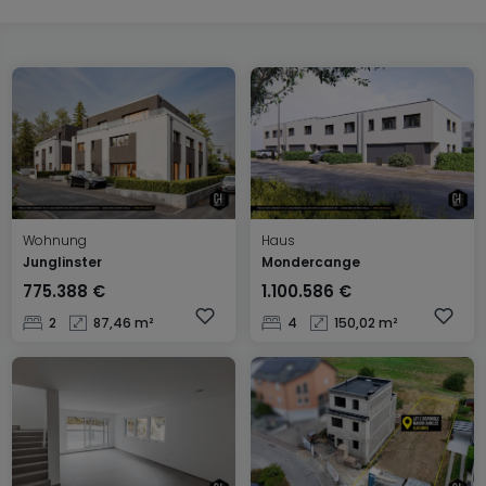
Wohnung
Haus
Junglinster
Mondercange
775.388 €
1.100.586 €
2
87,46 m²
4
150,02 m²