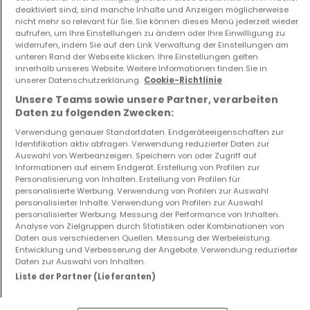
deaktiviert sind, sind manche Inhalte und Anzeigen möglicherweise
4
152,19 m²
4
148,59 m²
nicht mehr so relevant für Sie. Sie können dieses Menü jederzeit wieder
aufrufen, um Ihre Einstellungen zu ändern oder Ihre Einwilligung zu
widerrufen, indem Sie auf den Link Verwaltung der Einstellungen am
unteren Rand der Webseite klicken. Ihre Einstellungen gelten
innerhalb unseres Website. Weitere Informationen finden Sie in
unserer Datenschutzerklärung.
Cookie-Richtlinie
Unsere Teams sowie unsere Partner, verarbeiten
Daten zu folgenden Zwecken:
Verwendung genauer Standortdaten. Endgeräteeigenschaften zur
Identifikation aktiv abfragen. Verwendung reduzierter Daten zur
Wohnung
Wohnung
Auswahl von Werbeanzeigen. Speichern von oder Zugriff auf
Luxembourg
Luxembourg
Informationen auf einem Endgerät. Erstellung von Profilen zur
1.376.137 €
548.995 €
Personalisierung von Inhalten. Erstellung von Profilen für
personalisierte Werbung. Verwendung von Profilen zur Auswahl
4
137,54 m²
0
51,42 m²
personalisierter Inhalte. Verwendung von Profilen zur Auswahl
personalisierter Werbung. Messung der Performance von Inhalten.
Analyse von Zielgruppen durch Statistiken oder Kombinationen von
Daten aus verschiedenen Quellen. Messung der Werbeleistung.
Mehr Anzeigen ansehen
Entwicklung und Verbesserung der Angebote. Verwendung reduzierter
Daten zur Auswahl von Inhalten.
Liste der Partner (Lieferanten)