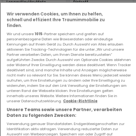
Longeville-lès-Metz
Distroff
550.000 €
219.000 €
Wir verwenden Cookies, um Ihnen zu helfen,
3
150 m²
3
113 m²
schnell und effizient Ihre Traumimmobilie zu
finden.
Wir und unsere
1015
-Partner speichern und greifen auf
personenbezogene Daten wie Browserdaten oder eindeutige
Kennungen auf Ihrem Gerät zu. Durch Auswahl von Alles erlauben
aktivieren Sie Tracking-Technologien für die unter „Wir und unsere
Partner verarbeiten Daten, um Ihnen Dienste bereitzustellen“
aufgeführten Zwecke. Durch Auswahl von Optionale Cookies ablehnen
oder Widerruf Ihrer Einwilligung werden diese deaktiviert. Wenn Tracker
deaktiviert sind, sind manche Inhalte und Anzeigen möglicherweise
nicht mehr so relevant für Sie. Sie können dieses Menü jederzeit wieder
Haus
aufrufen, um Ihre Einstellungen zu ändern oder Ihre Einwilligung zu
Lecci
widerrufen, indem Sie auf den Link Verwaltung der Einstellungen am
5.450.000 €
unteren Rand der Webseite klicken. Ihre Einstellungen gelten
innerhalb unseres Website. Weitere Informationen finden Sie in
17
660 m²
unserer Datenschutzerklärung.
Cookie-Richtlinie
Unsere Teams sowie unsere Partner, verarbeiten
Daten zu folgenden Zwecken:
Verwendung genauer Standortdaten. Endgeräteeigenschaften zur
Identifikation aktiv abfragen. Verwendung reduzierter Daten zur
Auswahl von Werbeanzeigen. Speichern von oder Zugriff auf