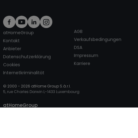
AGB
atHomeGroup
Verkaufsbedingungen
Kontakt
DSA
Anbieter
Impressum
Datenschutzerklärung
Karriere
Cookies
Internetkriminalität
© 2000 -
2026
atHome Group S.à.r.l.
5, rue Charles Darwin L-1433 Luxembourg
Kontaktieren
atHomeGroup
Privatperson