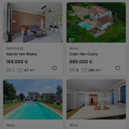
Wohnung
Haus
Sierck-les-Bains
Coin-lès-Cuvry
149.000 €
680.000 €
1
47 m²
5
280 m²
Haus
Haus