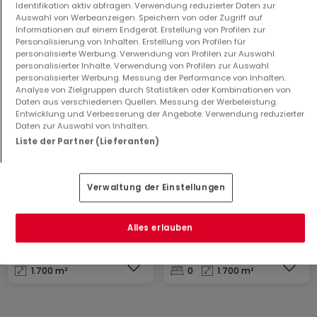
Identifikation aktiv abfragen. Verwendung reduzierter Daten zur
Auswahl von Werbeanzeigen. Speichern von oder Zugriff auf
Haus
Haus
Informationen auf einem Endgerät. Erstellung von Profilen zur
Personalisierung von Inhalten. Erstellung von Profilen für
Traben-Trarbach
Starkenburg
personalisierte Werbung. Verwendung von Profilen zur Auswahl
350.000 €
220.000 €
personalisierter Inhalte. Verwendung von Profilen zur Auswahl
personalisierter Werbung. Messung der Performance von Inhalten.
6
277 m²
4
190,26 m²
Analyse von Zielgruppen durch Statistiken oder Kombinationen von
Daten aus verschiedenen Quellen. Messung der Werbeleistung.
Entwicklung und Verbesserung der Angebote. Verwendung reduzierter
Daten zur Auswahl von Inhalten.
Liste der Partner (Lieferanten)
Verwaltung der Einstellungen
Gewerbe
Haus
Alles erlauben
Traben-Trarbach
Traben-Trarbach
0 €
0 €
1.700 m²
0
1.700 m²