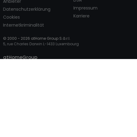
DSA
Anbieter
Impressum
Datenschutzerklärung
Karriere
Cookies
Internetkriminalität
© 2000 -
2026
atHome Group S.à.r.l.
5, rue Charles Darwin L-1433 Luxembourg
Kontaktieren
atHomeGroup
Privatperson
Profi-Zugang
Internationale Seiten