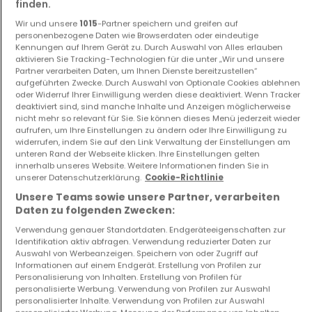
finden.
Wir und unsere
1015
-Partner speichern und greifen auf
personenbezogene Daten wie Browserdaten oder eindeutige
Kennungen auf Ihrem Gerät zu. Durch Auswahl von Alles erlauben
aktivieren Sie Tracking-Technologien für die unter „Wir und unsere
Partner verarbeiten Daten, um Ihnen Dienste bereitzustellen“
aufgeführten Zwecke. Durch Auswahl von Optionale Cookies ablehnen
Über Furnished.lu by Altea
oder Widerruf Ihrer Einwilligung werden diese deaktiviert. Wenn Tracker
deaktiviert sind, sind manche Inhalte und Anzeigen möglicherweise
nicht mehr so relevant für Sie. Sie können dieses Menü jederzeit wieder
aufrufen, um Ihre Einstellungen zu ändern oder Ihre Einwilligung zu
Dienstleistungen
widerrufen, indem Sie auf den Link Verwaltung der Einstellungen am
unteren Rand der Webseite klicken. Ihre Einstellungen gelten
Verkauf
,
Mieten
,
Verwaltung
,
Kostenlose Bewertung
,
innerhalb unseres Website. Weitere Informationen finden Sie in
Finanzplanung
unserer Datenschutzerklärung.
Cookie-Richtlinie
Unsere Teams sowie unsere Partner, verarbeiten
Sprachen
Daten zu folgenden Zwecken:
Französisch
,
Englisch
,
Deutsch
,
Lëtzebuergesch
,
Português
Verwendung genauer Standortdaten. Endgeräteeigenschaften zur
Identifikation aktiv abfragen. Verwendung reduzierter Daten zur
Andere Links
Auswahl von Werbeanzeigen. Speichern von oder Zugriff auf
Informationen auf einem Endgerät. Erstellung von Profilen zur
Website
Facebook
Twitter
Personalisierung von Inhalten. Erstellung von Profilen für
personalisierte Werbung. Verwendung von Profilen zur Auswahl
personalisierter Inhalte. Verwendung von Profilen zur Auswahl