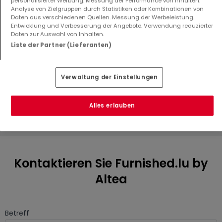
personalisierter Werbung. Messung der Performance von Inhalten.
Analyse von Zielgruppen durch Statistiken oder Kombinationen von
Daten aus verschiedenen Quellen. Messung der Werbeleistung.
Auszeichnungen
Entwicklung und Verbesserung der Angebote. Verwendung reduzierter
Daten zur Auswahl von Inhalten.
Liste der Partner (Lieferanten)
Verwaltung der Einstellungen
Seit mehr als 15
Jahren Partner von
atHome.lu
Alles erlauben
Kontaktieren Sie Furnished.lu by
Altea
Betreff