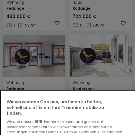
Wohnung
Haus
Redange
Rodange
430.000 €
724.000 €
1
53 m²
6
205 m²
Wohnung
Wohnung
Rodange
Niederkorn
724.000 €
569.000 €
Wir verwenden Cookies, um Ihnen zu helfen,
6
205 m²
2
84 m²
schnell und effizient Ihre Traumimmobilie zu
finden.
Wir und unsere
1015
-Partner speichern und greifen auf
personenbezogene Daten wie Browserdaten oder eindeutige
Kennungen auf Ihrem Gerät zu. Durch Auswahl von Alles erlauben