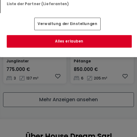
Liste der Partner (Lieferanten)
Verwaltung der Einstellungen
Alles erlauben
Wohnung
Haus
Junglinster
Pétange
775.000 €
850.000 €
3
137 m²
6
205 m²
Mehr Anzeigen ansehen
Über House Dream Sarl