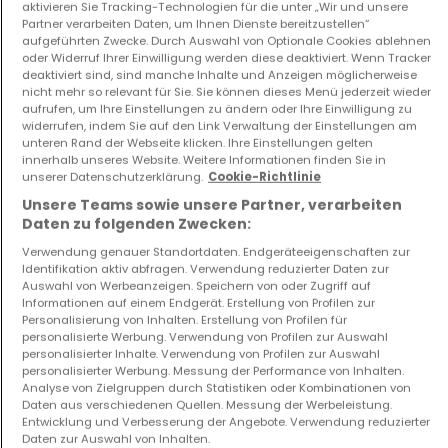
aktivieren Sie Tracking-Technologien für die unter „Wir und unsere
Partner verarbeiten Daten, um Ihnen Dienste bereitzustellen“
aufgeführten Zwecke. Durch Auswahl von Optionale Cookies ablehnen
oder Widerruf Ihrer Einwilligung werden diese deaktiviert. Wenn Tracker
deaktiviert sind, sind manche Inhalte und Anzeigen möglicherweise
nicht mehr so relevant für Sie. Sie können dieses Menü jederzeit wieder
Wohnung
Haus
aufrufen, um Ihre Einstellungen zu ändern oder Ihre Einwilligung zu
Differdange
Capellen
widerrufen, indem Sie auf den Link Verwaltung der Einstellungen am
569.000 €
1.390.000 €
unteren Rand der Webseite klicken. Ihre Einstellungen gelten
innerhalb unseres Website. Weitere Informationen finden Sie in
2
84 m²
6
265 m²
unserer Datenschutzerklärung.
Cookie-Richtlinie
Unsere Teams sowie unsere Partner, verarbeiten
Daten zu folgenden Zwecken:
Verwendung genauer Standortdaten. Endgeräteeigenschaften zur
Identifikation aktiv abfragen. Verwendung reduzierter Daten zur
Auswahl von Werbeanzeigen. Speichern von oder Zugriff auf
Informationen auf einem Endgerät. Erstellung von Profilen zur
Personalisierung von Inhalten. Erstellung von Profilen für
personalisierte Werbung. Verwendung von Profilen zur Auswahl
personalisierter Inhalte. Verwendung von Profilen zur Auswahl
Haus
Haus
personalisierter Werbung. Messung der Performance von Inhalten.
Dippach
Dahlem
Analyse von Zielgruppen durch Statistiken oder Kombinationen von
Daten aus verschiedenen Quellen. Messung der Werbeleistung.
1.390.000 €
1.390.000 €
Entwicklung und Verbesserung der Angebote. Verwendung reduzierter
6
265 m²
6
265 m²
Daten zur Auswahl von Inhalten.