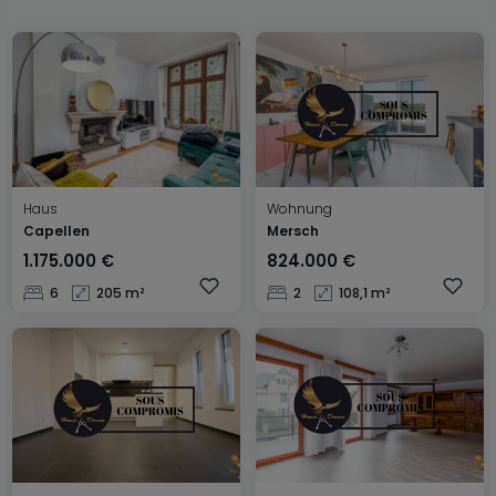
Haus
Wohnung
Capellen
Mersch
1.175.000 €
824.000 €
6
205 m²
2
108,1 m²