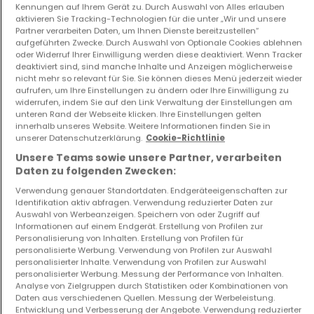
Kennungen auf Ihrem Gerät zu. Durch Auswahl von Alles erlauben
aktivieren Sie Tracking-Technologien für die unter „Wir und unsere
Partner verarbeiten Daten, um Ihnen Dienste bereitzustellen“
aufgeführten Zwecke. Durch Auswahl von Optionale Cookies ablehnen
Wohnung
Wohnung
oder Widerruf Ihrer Einwilligung werden diese deaktiviert. Wenn Tracker
Metz
Metz
deaktiviert sind, sind manche Inhalte und Anzeigen möglicherweise
nicht mehr so relevant für Sie. Sie können dieses Menü jederzeit wieder
530.000 €
595.000 €
aufrufen, um Ihre Einstellungen zu ändern oder Ihre Einwilligung zu
widerrufen, indem Sie auf den Link Verwaltung der Einstellungen am
3
172 m²
4
216,27 m²
unteren Rand der Webseite klicken. Ihre Einstellungen gelten
innerhalb unseres Website. Weitere Informationen finden Sie in
unserer Datenschutzerklärung.
Cookie-Richtlinie
Unsere Teams sowie unsere Partner, verarbeiten
Daten zu folgenden Zwecken:
Verwendung genauer Standortdaten. Endgeräteeigenschaften zur
Identifikation aktiv abfragen. Verwendung reduzierter Daten zur
Auswahl von Werbeanzeigen. Speichern von oder Zugriff auf
Informationen auf einem Endgerät. Erstellung von Profilen zur
Haus
Wohnung
Personalisierung von Inhalten. Erstellung von Profilen für
personalisierte Werbung. Verwendung von Profilen zur Auswahl
Metz
Metz
personalisierter Inhalte. Verwendung von Profilen zur Auswahl
260.000 €
199.000 €
personalisierter Werbung. Messung der Performance von Inhalten.
Analyse von Zielgruppen durch Statistiken oder Kombinationen von
4
128,05 m²
3
119,45 m²
Daten aus verschiedenen Quellen. Messung der Werbeleistung.
Entwicklung und Verbesserung der Angebote. Verwendung reduzierter