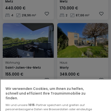
Metz
Metz
440.000 €
170.000 €
4
218,96 m²
2
87,66 m²
Wohnung
Haus
Saint-Julien-lès-Metz
Marly
155.000 €
349.000 €
1
44,23 m²
4
140 m²
Wir verwenden Cookies, um Ihnen zu helfen,
schnell und effizient Ihre Traumimmobilie zu
finden.
Wir und unsere
1015
-Partner speichern und greifen auf
personenbezogene Daten wie Browserdaten oder eindeutige