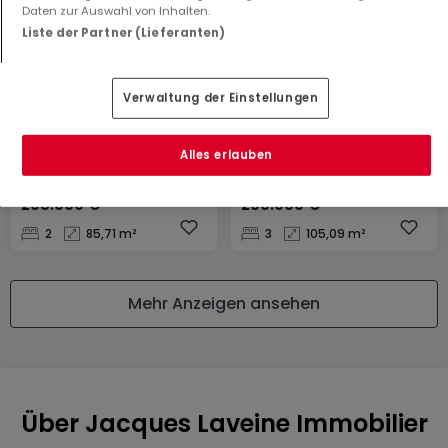
Daten zur Auswahl von Inhalten.
Liste der Partner (Lieferanten)
Verwaltung der Einstellungen
Alles erlauben
Wohnung
Haus
Lessy
Plappeville
298.000 €
299.000 €
2
85,71 m²
3
105,09 m²
Mehr Anzeigen ansehen
Über Jacques Laveine Immobilier