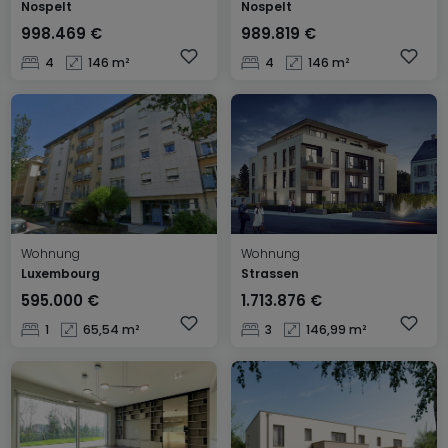
Nospelt
Nospelt
998.469 €
989.819 €
4
146 m²
4
146 m²
Wohnung
Wohnung
Luxembourg
Strassen
595.000 €
1.713.876 €
1
65,54 m²
3
146,99 m²