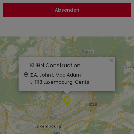
Absenden
×
KUHN Construction
Z.A. John L Mac Adam
L-1113
Luxembourg-Cents