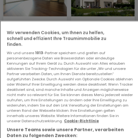
Wohnung
Haus
Steinfort
Nospelt
Wir verwenden Cookies, um Ihnen zu helfen,
1.299.267 €
1.549.290 €
schnell und effizient Ihre Traumimmobilie zu
finden.
3
130 m²
4
188,73 m²
Wir und unsere
1013
-Partner speichern und greifen auf
personenbezogene Daten wie Browserdaten oder eindeutige
Kennungen auf Ihrem Gerät zu. Durch Auswahl von Alles erlauben
aktivieren Sie Tracking-Technologien für die unter „Wir und unsere
Partner verarbeiten Daten, um Ihnen Dienste bereitzustellen“
aufgeführten Zwecke. Durch Auswahl von Optionale Cookies ablehnen
oder Widerruf Ihrer Einwilligung werden diese deaktiviert. Wenn Tracker
deaktiviert sind, sind manche Inhalte und Anzeigen möglicherweise
nicht mehr so relevant für Sie. Sie können dieses Menü jederzeit wieder
aufrufen, um Ihre Einstellungen zu ändern oder Ihre Einwilligung zu
Haus
Wohnung
widerrufen, indem Sie auf den Link Verwaltung der Einstellungen am
unteren Rand der Webseite klicken. Ihre Einstellungen gelten
Bereldange
Soleuvre
innerhalb unseres Website. Weitere Informationen finden Sie in
1.797.315 €
789.000 €
unserer Datenschutzerklärung.
Cookie-Richtlinie
4
145,82 m²
2
98,25 m²
Unsere Teams sowie unsere Partner, verarbeiten
Daten zu folgenden Zwecken: