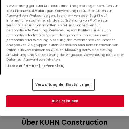
Verwendung genauer Standortdaten. Endgeräteeigenschaften zur
Identifikation aktiv abfragen. Verwendung reduzierter Daten zur
Auswahl von Werbeanzeigen. Speichern von oder Zugriff auf
Informationen auf einem Endgerät. Erstellung von Profilen zur
Personalisierung von Inhalten. Erstellung von Profilen für
personalisierte Werbung. Verwendung von Profilen zur Auswahl
personalisierter Inhalte. Verwendung von Profilen zur Auswahl
personalisierter Werbung. Messung der Performance von Inhalten.
Analyse von Zielgruppen durch Statistiken oder Kombinationen von
Wohnung
Wohnung
Daten aus verschiedenen Quellen. Messung der Werbeleistung.
Luxembourg
Luxembourg
Entwicklung und Verbesserung der Angebote. Verwendung reduzierter
1.575.021 €
585.522 €
Daten zur Auswahl von Inhalten.
Liste der Partner (Lieferanten)
3
113,61 m²
1
40,5 m²
Verwaltung der Einstellungen
Mehr Anzeigen ansehen
Alles erlauben
Über KUHN Construction