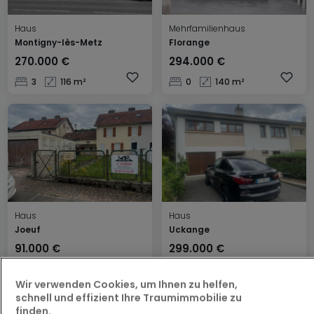
Haus
Mehrfamilienhaus
Montigny-lès-Metz
Florange
270.000 €
294.000 €
3
116 m²
0
140 m²
Haus
Haus
Joeuf
Uckange
91.000 €
299.000 €
2
90 m²
3
160 m²
Wir verwenden Cookies, um Ihnen zu helfen,
schnell und effizient Ihre Traumimmobilie zu
finden.