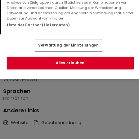
Analyse von Zielgruppen durch Statistiken oder Kombinationen von
5
200 m²
3,21 ar
Daten aus verschiedenen Quellen. Messung der Werbeleistung.
Entwicklung und Verbesserung der Angebote. Verwendung reduzierter
Daten zur Auswahl von Inhalten.
Liste der Partner (Lieferanten)
Verwaltung der Einstellungen
Über L&S Immobilier
Alles erlauben
Dienstleistungen
Verkauf
,
Mieten
Sprachen
Französisch
Andere Links
Website
Gebührenordnung