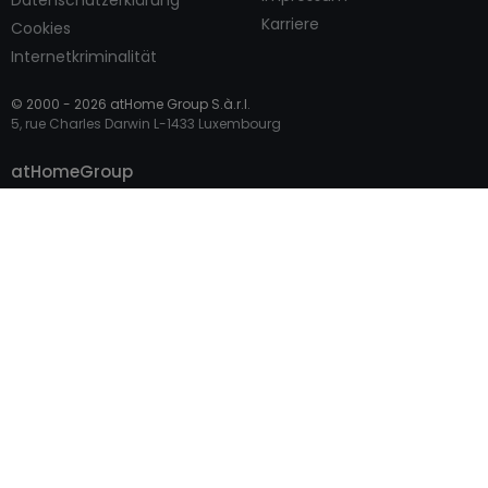
Datenschutzerklärung
Karriere
Cookies
Internetkriminalität
© 2000 -
2026
atHome Group S.à.r.l.
5, rue Charles Darwin L-1433 Luxembourg
Kontaktieren
atHomeGroup
Privatperson
Profi-Zugang
Internationale Seiten