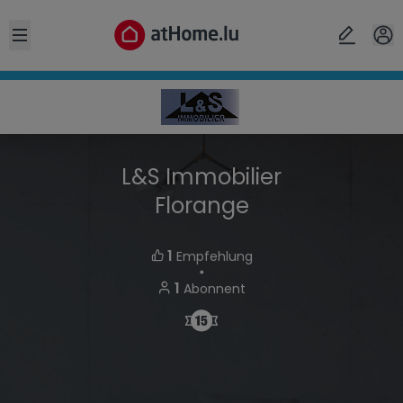
Open sidebar
L&S Immobilier
Florange
1
Empfehlung
・
1
Abonnent