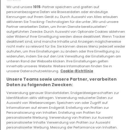
Wir und unsere
1015
-Partner speichern und greifen auf
personenbezogene Daten wie Browserdaten oder eindeutige
Kennungen auf Ihrem Gerät zu. Durch Auswahl von Alles erlauben
aktivieren Sie Tracking-Technologien für die unter „Wir und unsere
Partner verarbeiten Daten, um Ihnen Dienste bereitzustellen“
aufgeführten Zwecke. Durch Auswahl von Optionale Cookies ablehnen
oder Widerruf Ihrer Einwilligung werden diese deaktiviert. Wenn Tracker
Haus
Haus
deaktiviert sind, sind manche Inhalte und Anzeigen möglicherweise
Thionville
Florange
nicht mehr so relevant für Sie. Sie können dieses Menü jederzeit wieder
279.000 €
329.000 €
aufrufen, um Ihre Einstellungen zu ändern oder Ihre Einwilligung zu
widerrufen, indem Sie auf den Link Verwaltung der Einstellungen am
3
101 m²
3
100 m²
unteren Rand der Webseite klicken. Ihre Einstellungen gelten
innerhalb unseres Website. Weitere Informationen finden Sie in
unserer Datenschutzerklärung.
Cookie-Richtlinie
Unsere Teams sowie unsere Partner, verarbeiten
Daten zu folgenden Zwecken:
Verwendung genauer Standortdaten. Endgeräteeigenschaften zur
Identifikation aktiv abfragen. Verwendung reduzierter Daten zur
Auswahl von Werbeanzeigen. Speichern von oder Zugriff auf
Informationen auf einem Endgerät. Erstellung von Profilen zur
Personalisierung von Inhalten. Erstellung von Profilen für
Haus
Grundstück
personalisierte Werbung. Verwendung von Profilen zur Auswahl
Hayange
Florange
personalisierter Inhalte. Verwendung von Profilen zur Auswahl
137.000 €
109.000 €
personalisierter Werbung. Messung der Performance von Inhalten.