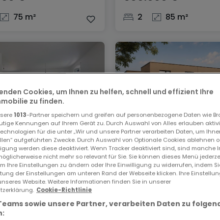
75 m²
2
85 m²
enden Cookies, um Ihnen zu helfen, schnell und effizient Ihre
obilie zu finden.
nsere
1013
-Partner speichern und greifen auf personenbezogene Daten wie B
utige Kennungen auf Ihrem Gerät zu. Durch Auswahl von Alles erlauben aktivi
echnologien für die unter „Wir und unsere Partner verarbeiten Daten, um Ihne
ellen“ aufgeführten Zwecke. Durch Auswahl von Optionale Cookies ablehnen o
ng
Haus
lligung werden diese deaktiviert. Wenn Tracker deaktiviert sind, sind manche 
ulen
Wolwelange
öglicherweise nicht mehr so relevant für Sie. Sie können dieses Menü jederze
um Ihre Einstellungen zu ändern oder Ihre Einwilligung zu widerrufen, indem S
000 €
720.000 €
ltung der Einstellungen am unteren Rand der Webseite klicken. Ihre Einstellu
unseres Website. Weitere Informationen finden Sie in unserer
zerklärung.
Cookie-Richtlinie
117 m²
3
135 m²
Teams sowie unsere Partner, verarbeiten Daten zu folgen
: