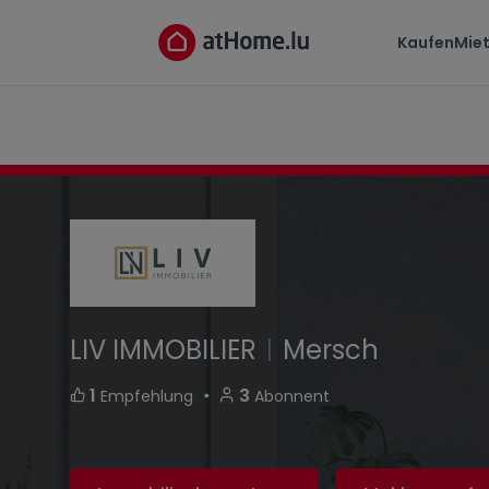
LIV IMMOBILIER
Kaufen
Mie
29 rue Grande-Duchesse Charlotte L-7520 Me
LIV IMMOBILIER
|
Mersch
・
1
3
Empfehlung
Abonnent