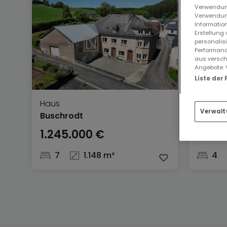
Verwendung
Verwendung
Information
Erstellung
personalis
Performanc
aus versch
Angebote. 
Liste der
Haus
Haus
Verwalt
Buschrodt
Tunta
1.245.000 €
1.180
7
1.148 m²
4