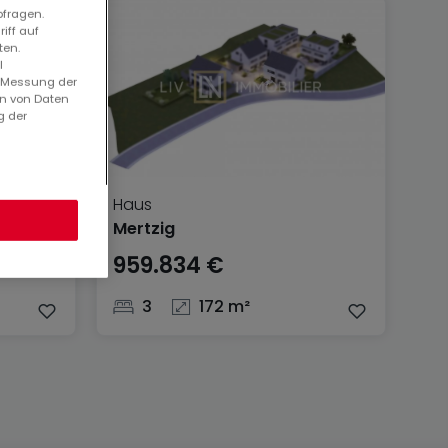
bfragen.
iff auf
ten.
l
. Messung der
en von Daten
g der
Haus
Mertzig
959.834 €
3
172 m²