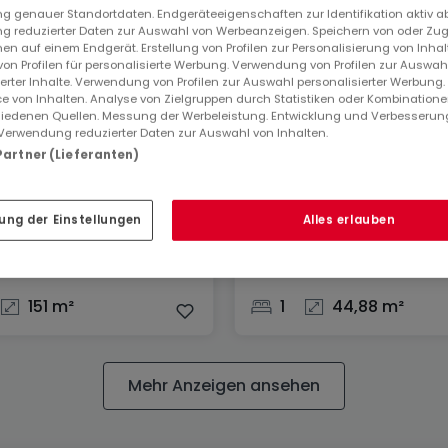
 genauer Standortdaten. Endgeräteeigenschaften zur Identifikation aktiv a
 reduzierter Daten zur Auswahl von Werbeanzeigen. Speichern von oder Zugr
en auf einem Endgerät. Erstellung von Profilen zur Personalisierung von Inhal
 von Profilen für personalisierte Werbung. Verwendung von Profilen zur Auswah
ierter Inhalte. Verwendung von Profilen zur Auswahl personalisierter Werbung
e von Inhalten. Analyse von Zielgruppen durch Statistiken oder Kombination
iedenen Quellen. Messung der Werbeleistung. Entwicklung und Verbesserun
Verwendung reduzierter Daten zur Auswahl von Inhalten.
 Partner (Lieferanten)
Wohnung
ung der Einstellungen
Alles erlauben
nge
Kayl
.000 €
350.000 €
151 m²
1
44,88 m²
Mehr Anzeigen ansehen