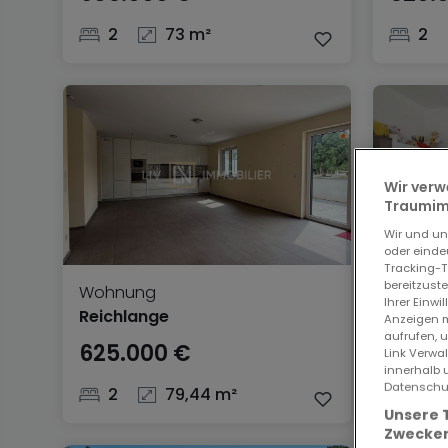
2
73 m²
2
Wir verw
Traumimm
Wir und u
oder einde
Tracking-T
bereitzust
Wohnung
Wohnu
Ihrer Einwi
Reichlange
Oberfe
Anzeigen m
aufrufen, 
625.000 €
620.
Link Verwa
innerhalb 
Datenschut
2
79,44 m²
3
Unsere 
Zwecken