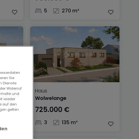
5
270 m²
rowserdaten
eren Sie
n Dienste
der Widerruf
Haus
Inhalte und
Wolwelange
it wieder
ie auf den
725.000 €
ngen gelten
3
135 m²
den