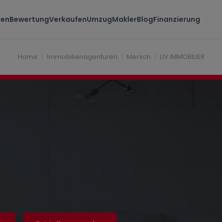
Im
ten
Bewertung
Verkaufen
Umzug
Makler
Blog
Finanzierung
rsch Luxembourg
Home
Immobilienagenturen
Mersch
LIV IMMOBILIER