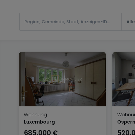
All
Wohnung
Wohnu
Luxembourg
Osper
685.000 €
520.