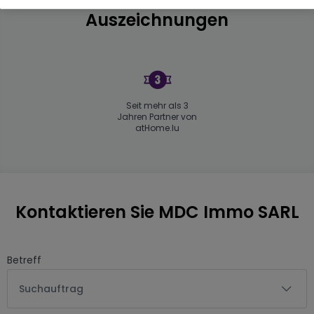
Auszeichnungen
Seit mehr als 3
Jahren Partner von
atHome.lu
Kontaktieren Sie MDC Immo SARL
Betreff
Suchauftrag