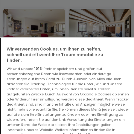
Wir verwenden Cookies, um Ihnen zu helfen,
schnell und effizient Ihre Traumimmobilie zu
Wohnung
Haus
finden.
Goetzingen
Dalheim
Wir und unsere
1013
-Partner speichern und greifen auf
995.000 €
995.000 €
personenbezogene Daten wie Browserdaten oder eindeutige
Kennungen auf Ihrem Gerät zu. Durch Auswahl von Alles erlauben
3
162 m²
4
181 m²
aktivieren Sie Tracking-Technologien für die unter „Wir und unsere
Partner verarbeiten Daten, um Ihnen Dienste bereitzustellen“
aufgeführten Zwecke. Durch Auswahl von Optionale Cookies ablehnen
oder Widerruf Ihrer Einwilligung werden diese deaktiviert. Wenn Tracker
deaktiviert sind, sind manche Inhalte und Anzeigen möglicherweise
nicht mehr so relevant für Sie. Sie können dieses Menü jederzeit wieder
aufrufen, um Ihre Einstellungen zu ändern oder Ihre Einwilligung zu
Über MDC Immo SARL
widerrufen, indem Sie auf den Link Verwaltung der Einstellungen am
unteren Rand der Webseite klicken. Ihre Einstellungen gelten
innerhalb unseres Website. Weitere Informationen finden Sie in