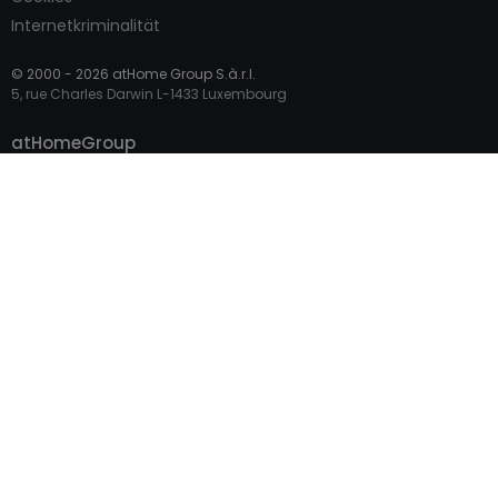
Internetkriminalität
© 2000 -
2026
atHome Group S.à.r.l.
5, rue Charles Darwin L-1433 Luxembourg
Kontaktieren
atHomeGroup
Privatperson
Profi-Zugang
Internationale Seiten