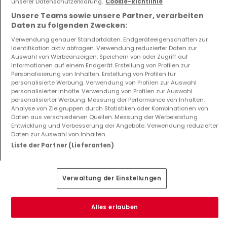
unserer Datenschutzerklärung.
Cookie-Richtlinie
MDC Immo ist eine Immobilienagentur mit Sitz in Luxemburg, 
Unsere Teams sowie unsere Partner, verarbeiten
spezialisiert auf den Kauf, Verkauf und die Vermietung von 
Daten zu folgenden Zwecken:
Wohn- und Investitionsobjekten. Wir sind auf dem 
Verwendung genauer Standortdaten. Endgeräteeigenschaften zur
luxemburgischen und spanischen Markt aktiv und bieten mit 
Identifikation aktiv abfragen. Verwendung reduzierter Daten zur
Auswahl von Werbeanzeigen. Speichern von oder Zugriff auf
unserem mehrsprachigen Team eine persönliche Betreuung 
Informationen auf einem Endgerät. Erstellung von Profilen zur
in jeder Phase Ihres Immobilienprojekts. Durch lokale 
Mehr anzeigen
Personalisierung von Inhalten. Erstellung von Profilen für
Expertise und gezielte digitale Strategien (soziale Medien, 
personalisierte Werbung. Verwendung von Profilen zur Auswahl
Newsletter, Immobilienportale) sorgen wir für optimale 
personalisierter Inhalte. Verwendung von Profilen zur Auswahl
personalisierter Werbung. Messung der Performance von Inhalten.
Dienstleistungen
Sichtbarkeit und erstklassigen Service. Kostenlose 
Analyse von Zielgruppen durch Statistiken oder Kombinationen von
Schätzungen, individuelle Beratung und volle Diskretion 
Verkauf
,
Mieten
,
Verwaltung
,
Kostenlose Bewertung
Daten aus verschiedenen Quellen. Messung der Werbeleistung.
garantiert.
Entwicklung und Verbesserung der Angebote. Verwendung reduzierter
Sprachen
Daten zur Auswahl von Inhalten.
Französisch
,
Englisch
,
Lëtzebuergesch
,
Italiano
,
Español
Liste der Partner (Lieferanten)
Andere Links
Verwaltung der Einstellungen
Website
Facebook
Linkedin
Alles erlauben