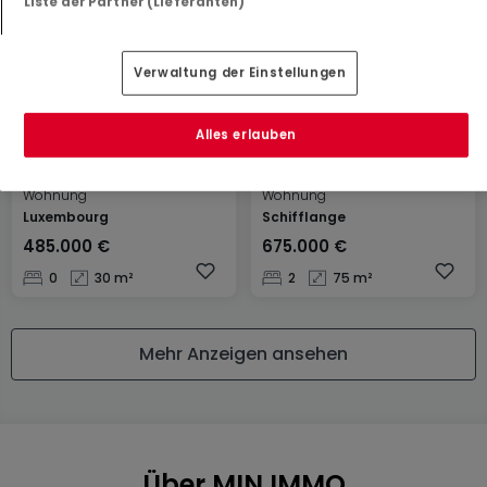
Liste der Partner (Lieferanten)
Verwaltung der Einstellungen
Alles erlauben
Wohnung
Wohnung
Luxembourg
Schifflange
485.000 €
675.000 €
0
30 m²
2
75 m²
Mehr Anzeigen ansehen
Über MIN IMMO