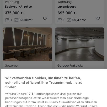
Wohnung
Wohnung
Esch-sur-Alzette
Luxembourg
375.000 €
695.000 €
1
56,88 m²
1
59,47 m²
Gewerbe
Garage-Parkplatz
Dudelange
Strassen
795.000 €
45.000 €
Wir verwenden Cookies, um Ihnen zu helfen,
schnell und effizient Ihre Traumimmobilie zu
111 m²
0 m²
finden.
Wir und unsere
1015
-Partner speichern und greifen auf
personenbezogene Daten wie Browserdaten oder eindeutige
Kennungen auf Ihrem Gerät zu. Durch Auswahl von Alles erlauben
aktivieren Sie Tracking-Technologien für die unter „Wir und unsere