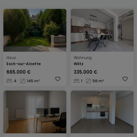
Haus
Wohnung
Esch-sur-Alzette
Wiltz
665.000 €
335.000 €
4
145 m²
1
56 m²