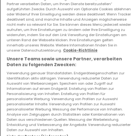
Partner verarbeiten Daten, um Ihnen Dienste bereitzustellen“
aufgeführten Zwecke. Durch Auswahl von Optionale Cookies ablehnen
oder Widerruf Ihrer Einwilligung werden diese deaktiviert. Wenn Tracker
deaktiviert sind, sind manche Inhalte und Anzeigen möglicherweise
nicht mehr so relevant für Sie. Sie können dieses Menü jederzeit wieder
Wohnung
Wohnung
aufrufen, um Ihre Einstellungen zu ändern oder Ihre Einwilligung zu
Strassen
Schifflange
widerrufen, indem Sie auf den Link Verwaltung der Einstellungen am
unteren Rand der Webseite klicken. Ihre Einstellungen gelten
715.000 €
649.000 €
innerhalb unseres Website. Weitere Informationen finden Sie in
unserer Datenschutzerklärung.
Cookie-Richtlinie
1
80 m²
2
85 m²
Unsere Teams sowie unsere Partner, verarbeiten
Daten zu folgenden Zwecken:
Verwendung genauer Standortdaten. Endgeräteeigenschaften zur
Identifikation aktiv abfragen. Verwendung reduzierter Daten zur
Auswahl von Werbeanzeigen. Speichern von oder Zugriff auf
Informationen auf einem Endgerät. Erstellung von Profilen zur
Personalisierung von Inhalten. Erstellung von Profilen für
personalisierte Werbung. Verwendung von Profilen zur Auswahl
personalisierter Inhalte. Verwendung von Profilen zur Auswahl
personalisierter Werbung. Messung der Performance von Inhalten.
Haus
Haus
Analyse von Zielgruppen durch Statistiken oder Kombinationen von
Remich
Luxembourg
Daten aus verschiedenen Quellen. Messung der Werbeleistung.
998.000 €
925.000 €
Entwicklung und Verbesserung der Angebote. Verwendung reduzierter
Daten zur Auswahl von Inhalten.
3
140 m²
5
135 m²