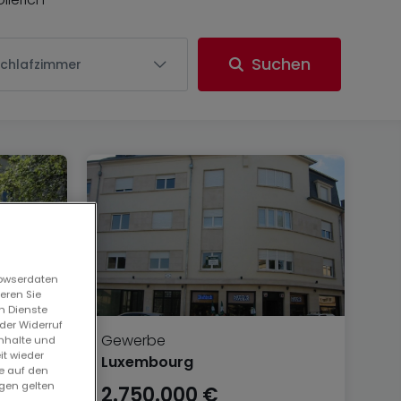
Suchen
Schlafzimmer
rowserdaten
eren Sie
n Dienste
der Widerruf
Gewerbe
Inhalte und
it wieder
Luxembourg
ie auf den
ngen gelten
2.750.000 €