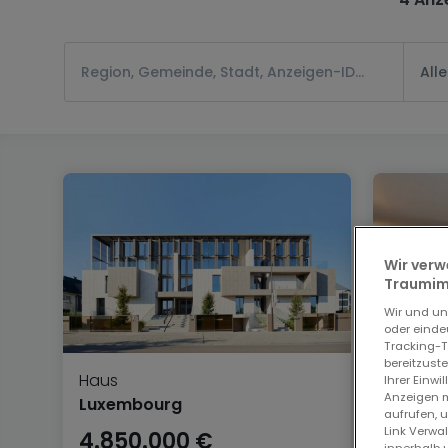
All
Wir verw
Traumimm
Wir und u
oder einde
Tracking-T
bereitzust
Haus
Gewer
Ihrer Einwi
Anzeigen m
Luxembourg
Luxem
aufrufen, 
Link Verwa
4.850.000 €
4.70
innerhalb 