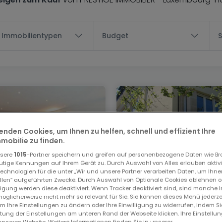
e Immobilientypen
Budget
enden Cookies, um Ihnen zu helfen, schnell und effizient Ihre
obilie zu finden.
nsere
1015
-Partner speichern und greifen auf personenbezogene Daten wie B
utige Kennungen auf Ihrem Gerät zu. Durch Auswahl von Alles erlauben aktivi
echnologien für die unter „Wir und unsere Partner verarbeiten Daten, um Ihne
ellen“ aufgeführten Zwecke. Durch Auswahl von Optionale Cookies ablehnen o
be
Wohnung
lligung werden diese deaktiviert. Wenn Tracker deaktiviert sind, sind manche 
öglicherweise nicht mehr so relevant für Sie. Sie können dieses Menü jederze
bourg
Luxembourg
um Ihre Einstellungen zu ändern oder Ihre Einwilligung zu widerrufen, indem S
ltung der Einstellungen am unteren Rand der Webseite klicken. Ihre Einstellu
0.000 €
1.050.000 €
unseres Website. Weitere Informationen finden Sie in unserer