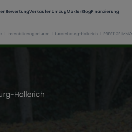
ten
Bewertung
Verkaufen
Umzug
Makler
Blog
Finanzierung
erich Luxembourg
e
Immobilienagenturen
Luxembourg-Hollerich
PRESTIGE IMMOB
rg-Hollerich