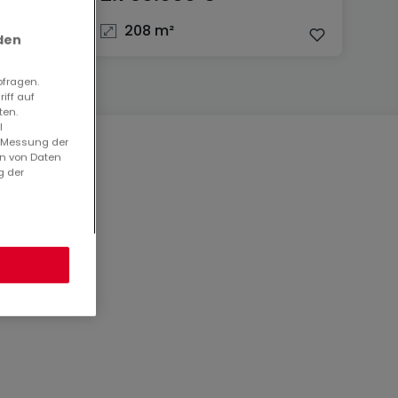
208 m²
den
bfragen.
iff auf
ten.
l
. Messung der
en von Daten
g der