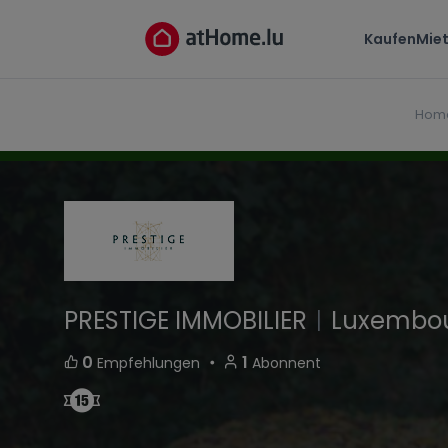
PRESTIGE IMMOBILIER
Kaufen
Mie
41, Avenue Guillaume L-1651 Luxembourg-Holl
Hom
PRESTIGE IMMOBILIER
|
Luxembou
・
0
1
Empfehlungen
Abonnent