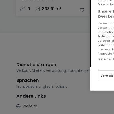
Datenschut
0
338,91 m²
271
Unsere 
Zwecken
Verwendung
Verwendung
Information
Erstellung
personalis
Performanc
aus versch
Angebote. 
Liste der
Dienstleistungen
Verkauf
,
Mieten
,
Verwaltung
,
Bauunternehmen
Verwalt
Sprachen
Französisch
,
Englisch
,
Italiano
Andere Links
Website