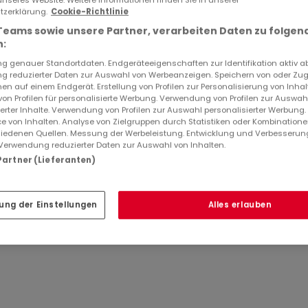
zerklärung.
Cookie-Richtlinie
 m²
0
90 m²
Teams sowie unsere Partner, verarbeiten Daten zu folgen
:
 genauer Standortdaten. Endgeräteeigenschaften zur Identifikation aktiv a
 reduzierter Daten zur Auswahl von Werbeanzeigen. Speichern von oder Zugr
en auf einem Endgerät. Erstellung von Profilen zur Personalisierung von Inhal
 von Profilen für personalisierte Werbung. Verwendung von Profilen zur Auswah
ierter Inhalte. Verwendung von Profilen zur Auswahl personalisierter Werbung
e von Inhalten. Analyse von Zielgruppen durch Statistiken oder Kombination
Über PRESTIGE IMMOBILIER
iedenen Quellen. Messung der Werbeleistung. Entwicklung und Verbesserun
Verwendung reduzierter Daten zur Auswahl von Inhalten.
 Partner (Lieferanten)
ung der Einstellungen
Alles erlauben