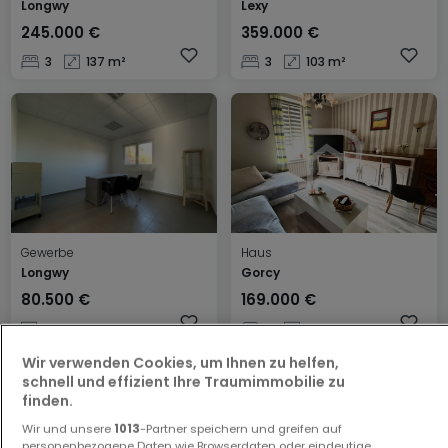
Longwy
Lexy
245.000 €
359.000 €
3
137 m²
3
103 m²
Gewerbe
Haus
Longwy
Gorcy
80.500 €
169.000 €
25 m²
2
88 m²
Wir verwenden Cookies, um Ihnen zu helfen,
schnell und effizient Ihre Traumimmobilie zu
finden.
Wir und unsere
1013
-Partner speichern und greifen auf
personenbezogene Daten wie Browserdaten oder eindeutige