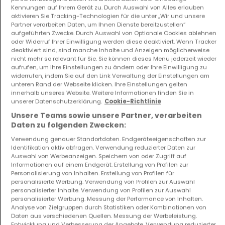
Kennungen auf Ihrem Gerät zu. Durch Auswahl von Alles erlauben
aktivieren Sie Tracking-Technologien für die unter „Wir und unsere
Partner verarbeiten Daten, um Ihnen Dienste bereitzustellen“
aufgeführten Zwecke. Durch Auswahl von Optionale Cookies ablehnen
Gewerbe
Haus
oder Widerruf Ihrer Einwilligung werden diese deaktiviert. Wenn Tracker
Longwy
Mont-Saint-Martin
deaktiviert sind, sind manche Inhalte und Anzeigen möglicherweise
200.000 €
180.000 €
nicht mehr so relevant für Sie. Sie können dieses Menü jederzeit wieder
aufrufen, um Ihre Einstellungen zu ändern oder Ihre Einwilligung zu
245 m²
5
145 m²
widerrufen, indem Sie auf den Link Verwaltung der Einstellungen am
unteren Rand der Webseite klicken. Ihre Einstellungen gelten
innerhalb unseres Website. Weitere Informationen finden Sie in
unserer Datenschutzerklärung.
Cookie-Richtlinie
Unsere Teams sowie unsere Partner, verarbeiten
Daten zu folgenden Zwecken:
Verwendung genauer Standortdaten. Endgeräteeigenschaften zur
Identifikation aktiv abfragen. Verwendung reduzierter Daten zur
Auswahl von Werbeanzeigen. Speichern von oder Zugriff auf
Informationen auf einem Endgerät. Erstellung von Profilen zur
Mehrfamilienhaus
Grundstück
Personalisierung von Inhalten. Erstellung von Profilen für
Cutry
Cutry
personalisierte Werbung. Verwendung von Profilen zur Auswahl
personalisierter Inhalte. Verwendung von Profilen zur Auswahl
283.000 €
160.000 €
personalisierter Werbung. Messung der Performance von Inhalten.
Analyse von Zielgruppen durch Statistiken oder Kombinationen von
0
300 m²
6 ar
Daten aus verschiedenen Quellen. Messung der Werbeleistung.
Entwicklung und Verbesserung der Angebote. Verwendung reduzierter