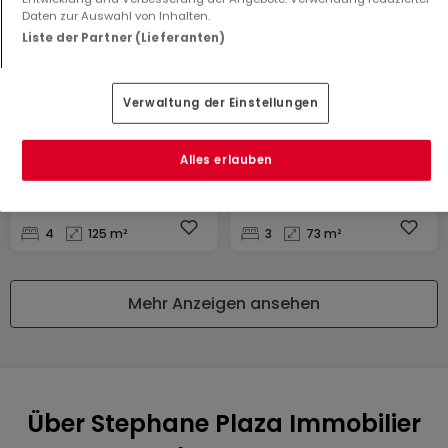
Daten zur Auswahl von Inhalten.
Liste der Partner (Lieferanten)
Verwaltung der Einstellungen
Haus
Wohnung
Alles erlauben
Réhon
Mont-Saint-Martin
249.000 €
140.000 €
4
125 m²
3
73 m²
Mehr Anzeigen ansehen
Über Stephane Plaza Immobilier