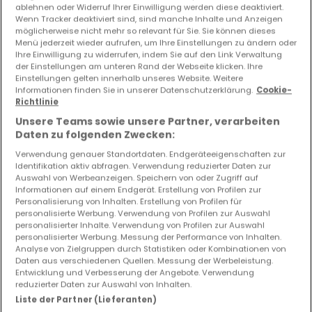
ablehnen oder Widerruf Ihrer Einwilligung werden diese deaktiviert.
Wenn Tracker deaktiviert sind, sind manche Inhalte und Anzeigen
130
m²
3
1
möglicherweise nicht mehr so relevant für Sie. Sie können dieses
Menü jederzeit wieder aufrufen, um Ihre Einstellungen zu ändern oder
Ihre Einwilligung zu widerrufen, indem Sie auf den Link Verwaltung
der Einstellungen am unteren Rand der Webseite klicken. Ihre
Einstellungen gelten innerhalb unseres Website. Weitere
Informationen finden Sie in unserer Datenschutzerklärung.
Cookie-
Richtlinie
Unsere Teams sowie unsere Partner, verarbeiten
Daten zu folgenden Zwecken:
Verwendung genauer Standortdaten. Endgeräteeigenschaften zur
Identifikation aktiv abfragen. Verwendung reduzierter Daten zur
Auswahl von Werbeanzeigen. Speichern von oder Zugriff auf
Informationen auf einem Endgerät. Erstellung von Profilen zur
Personalisierung von Inhalten. Erstellung von Profilen für
personalisierte Werbung. Verwendung von Profilen zur Auswahl
personalisierter Inhalte. Verwendung von Profilen zur Auswahl
personalisierter Werbung. Messung der Performance von Inhalten.
Analyse von Zielgruppen durch Statistiken oder Kombinationen von
Daten aus verschiedenen Quellen. Messung der Werbeleistung.
Entwicklung und Verbesserung der Angebote. Verwendung
reduzierter Daten zur Auswahl von Inhalten.
Liste der Partner (Lieferanten)