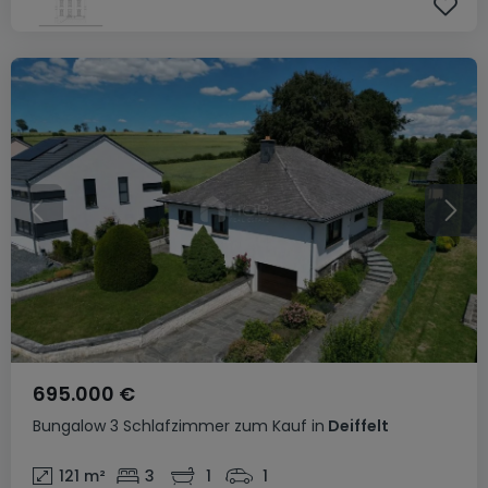
695.000 €
Bungalow
3 Schlafzimmer
zum Kauf
in
Deiffelt
121
m²
3
1
1