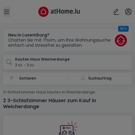
Ort
Abbrechen
ok
Open sidebar
BETA
Weicherdange
Neu in Luxemburg?
Chatten Sie mit Thom, um Ihre Wohnungssuche
einfach und stressfrei zu gestalten.
Kaufen Haus Weicherdange
3 sz. - 3 sz.
Suchauftrag
3-Schlafzimmer Haus kaufen in Weicherdange
2 3-Schlafzimmer Häuser zum Kauf in
Weicherdange