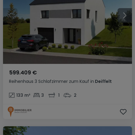
599.409 €
Reihenhaus
3 Schlafzimmer
zum Kauf
in
Deiffelt
133
m²
3
1
2