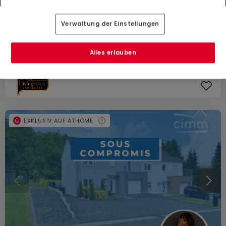
597.000 €
Verwaltung der Einstellungen
Doppelhaushälfte
3 Schlafzimmer
zum Kauf
in
Selscheid
Alles erlauben
117
m²
3
1
1
EXKLUSIV AUF ATHOME