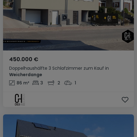
450.000 €
Doppelhaushälfte
3 Schlafzimmer
zum Kauf
in
Weicherdange
86
m²
3
2
1