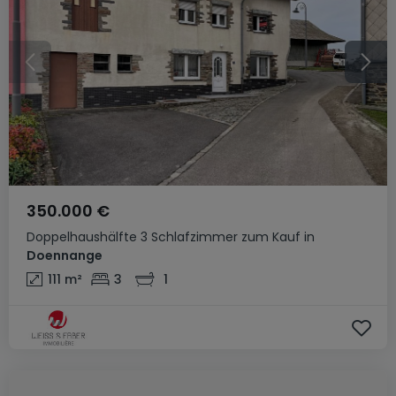
350.000 €
Doppelhaushälfte
3 Schlafzimmer
zum Kauf
in
Doennange
111
m²
3
1