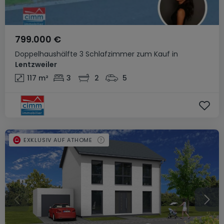
799.000 €
Doppelhaushälfte
3 Schlafzimmer
zum Kauf
in
Lentzweiler
117
m²
3
2
5
EXKLUSIV AUF ATHOME