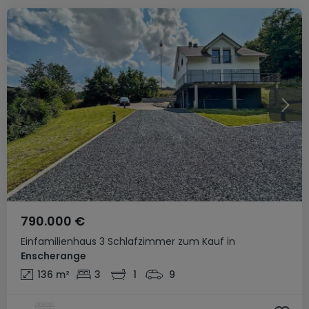
790.000 €
Einfamilienhaus
3 Schlafzimmer
zum Kauf
in
Enscherange
136
m²
3
1
9