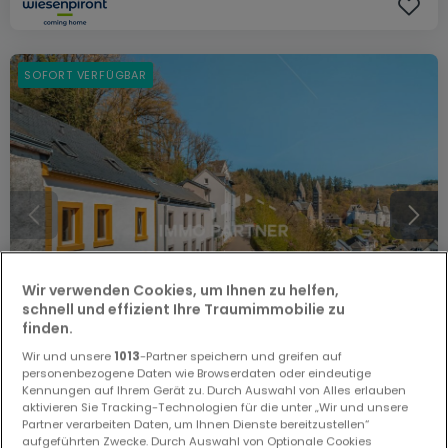
SOFORT VERFÜGBAR
Wir verwenden Cookies, um Ihnen zu helfen,
schnell und effizient Ihre Traumimmobilie zu
finden.
Wir und unsere
1013
-Partner speichern und greifen auf
personenbezogene Daten wie Browserdaten oder eindeutige
Kennungen auf Ihrem Gerät zu. Durch Auswahl von Alles erlauben
490.000 €
aktivieren Sie Tracking-Technologien für die unter „Wir und unsere
Partner verarbeiten Daten, um Ihnen Dienste bereitzustellen“
Reihenhaus
3 Schlafzimmer
zum Kauf
in
Clervaux
aufgeführten Zwecke. Durch Auswahl von Optionale Cookies