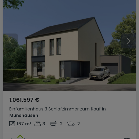
1.061.597 €
Einfamilienhaus
3 Schlafzimmer
zum Kauf
in
Munshausen
167
m²
3
2
2