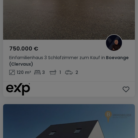
750.000 €
Einfamilienhaus
3 Schlafzimmer
zum Kauf
in
Boevange
(Clervaux)
120
m²
3
1
2