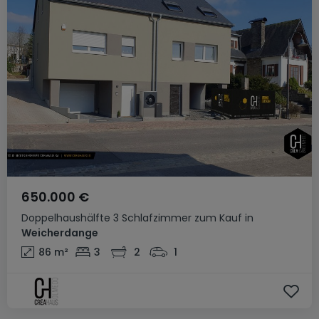
650.000 €
Doppelhaushälfte
3 Schlafzimmer
zum Kauf
in
Weicherdange
86
m²
3
2
1