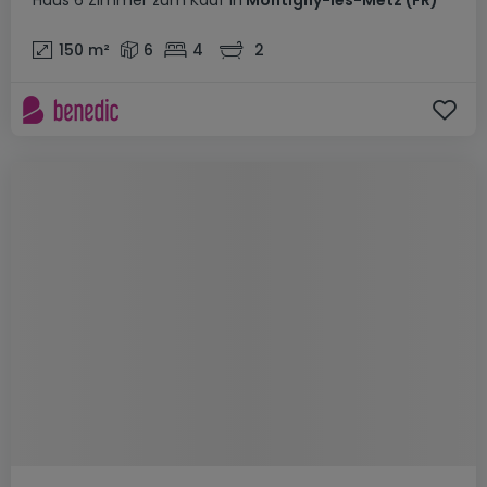
Haus
6 Zimmer
zum Kauf
in
Montigny-lès-Metz
(FR)
150
m²
6
4
2