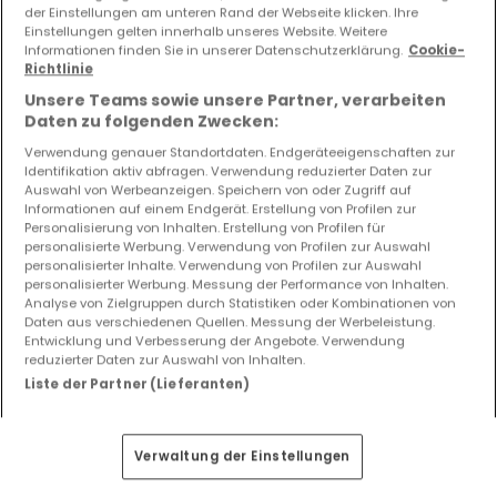
der Einstellungen am unteren Rand der Webseite klicken. Ihre
365.000 €
Einstellungen gelten innerhalb unseres Website. Weitere
Informationen finden Sie in unserer Datenschutzerklärung.
Cookie-
Haus
6 Zimmer
zum Kauf
in
Marly
(FR)
Richtlinie
Unsere Teams sowie unsere Partner, verarbeiten
108
m²
6
4
2
1
Daten zu folgenden Zwecken:
Verwendung genauer Standortdaten. Endgeräteeigenschaften zur
Identifikation aktiv abfragen. Verwendung reduzierter Daten zur
Auswahl von Werbeanzeigen. Speichern von oder Zugriff auf
Informationen auf einem Endgerät. Erstellung von Profilen zur
Personalisierung von Inhalten. Erstellung von Profilen für
personalisierte Werbung. Verwendung von Profilen zur Auswahl
personalisierter Inhalte. Verwendung von Profilen zur Auswahl
personalisierter Werbung. Messung der Performance von Inhalten.
Analyse von Zielgruppen durch Statistiken oder Kombinationen von
Daten aus verschiedenen Quellen. Messung der Werbeleistung.
Entwicklung und Verbesserung der Angebote. Verwendung
reduzierter Daten zur Auswahl von Inhalten.
Liste der Partner (Lieferanten)
Verwaltung der Einstellungen