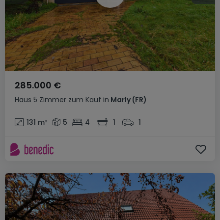
285.000 €
Haus
5 Zimmer
zum Kauf
in
Marly
(FR)
131
m²
5
4
1
1