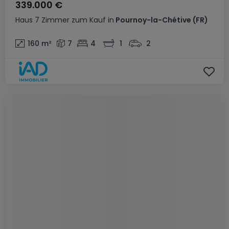
339.000 €
Haus
7 Zimmer
zum Kauf
in
Pournoy-la-Chétive
(FR)
160
m²
7
4
1
2