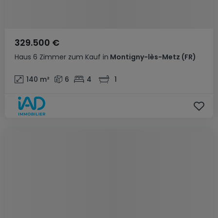
329.500 €
Haus
6 Zimmer
zum Kauf
in
Montigny-lès-Metz
(FR)
140
m²
6
4
1