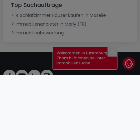
Top Suchaufträge
4 Schlafzimmer Häuser kaufen in Moselle
Immobilienanbieter in Marly (FR)
Immobilienbewertung
Willkommen in Luxemburg!
Schließen
Thom hilft Ihnen bei Ihrer
Immobiliensuche.
AGB
atHomeGroup
Verkaufsbedingungen
Kontakt
DSA
Anbieter
Impressum
Datenschutzerklärung
Karriere
Cookies
Internetkriminalität