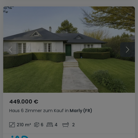
449.000 €
Haus
6 Zimmer
zum Kauf
in
Marly
(FR)
210
m²
6
4
2