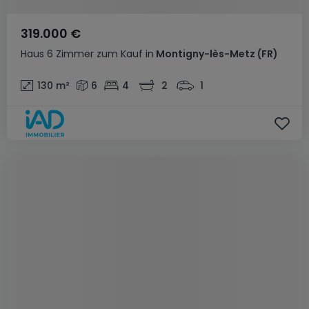
319.000 €
Haus
6 Zimmer
zum Kauf
in
Montigny-lès-Metz
(FR)
130
m²
6
4
2
1