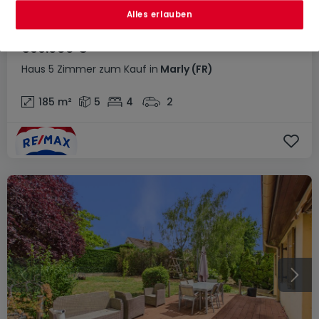
Alles erlauben
599.000 €
Haus
5 Zimmer
zum Kauf
in
Marly
(FR)
185
m²
5
4
2