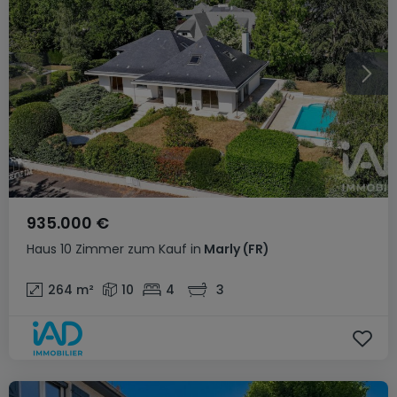
935.000 €
Haus
10 Zimmer
zum Kauf
in
Marly
(FR)
264
m²
10
4
3