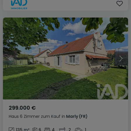
299.000 €
Haus
6 Zimmer
zum Kauf
in
Marly
(FR)
135
m²
6
4
2
1