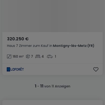
320.250 €
Haus
7 Zimmer
zum Kauf
in
Montigny-lès-Metz
(FR)
160
m²
7
4
1
1
11
-
von 11 Anzeigen