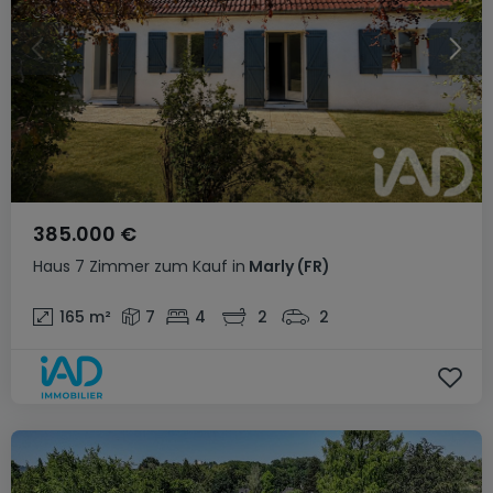
385.000 €
Haus
7 Zimmer
zum Kauf
in
Marly
(FR)
165
m²
7
4
2
2