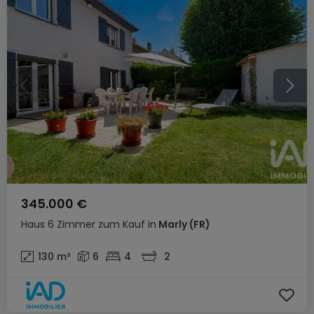
345.000 €
Haus
6 Zimmer
zum Kauf
in
Marly
(FR)
130
m²
6
4
2