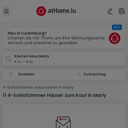
Ort
Abbrechen
ok
Open sidebar
BETA
Marly (FR)
Neu in Luxemburg?
Chatten Sie mit Thom, um Ihre Wohnungssuche
einfach und stressfrei zu gestalten.
Kaufen Haus Marly
4 sz. - 4 sz.
Suchauftrag
4-Schlafzimmer Haus kaufen in Marly
11 4-Schlafzimmer Häuser zum Kauf in Marly