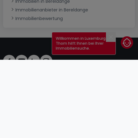
Immobilien in Bereldange
Immobilienanbieter in Bereldange
Immobilienbewertung
Willkommen in Luxemburg!
Schließen
Thom hilft Ihnen bei Ihrer
Immobiliensuche.
AGB
atHomeGroup
Verkaufsbedingungen
Kontakt
DSA
Anbieter
Impressum
Datenschutzerklärung
Karriere
Cookies
Internetkriminalität
© 2000 -
2026
atHome Group S.à.r.l.
5, rue Charles Darwin L-1433 Luxembourg