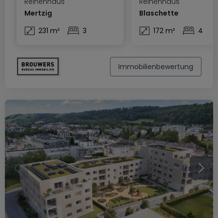
Reihenhaus
Reihenhaus
Mertzig
Blaschette
231 m²
3
172 m²
4
Immobilienbewertung