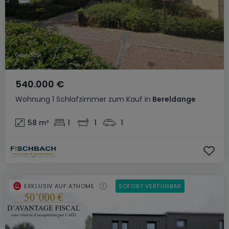
540.000 €
Wohnung
1 Schlafzimmer
zum Kauf
in
Bereldange
58
m²
1
1
1
EXKLUSIV AUF ATHOME
SOFORT VERFÜGBAR