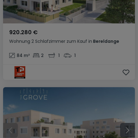
920.280 €
Wohnung
2 Schlafzimmer
zum Kauf
in
Bereldange
84
m²
2
1
1