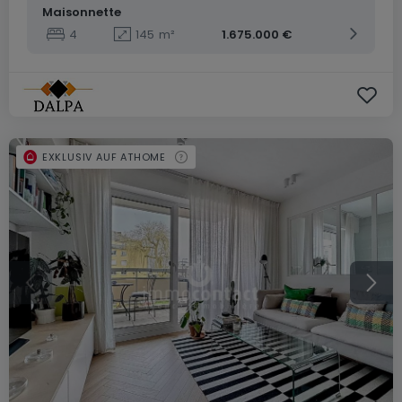
Maisonnette
4
145
m²
1.675.000 €
EXKLUSIV AUF ATHOME