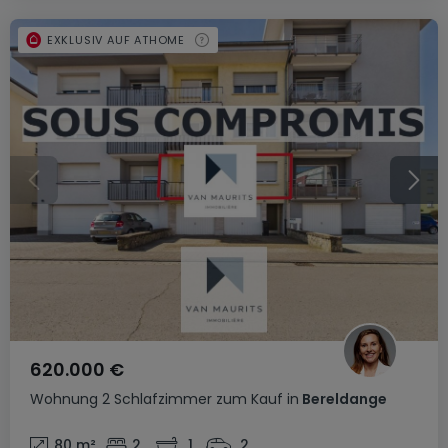
EXKLUSIV AUF ATHOME
620.000 €
Wohnung
2 Schlafzimmer
zum Kauf
in
Bereldange
80
m²
2
1
2