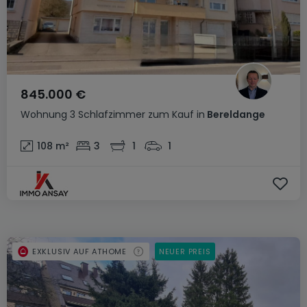
845.000 €
Wohnung
3 Schlafzimmer
zum Kauf
in
Bereldange
108
m²
3
1
1
EXKLUSIV AUF ATHOME
NEUER PREIS