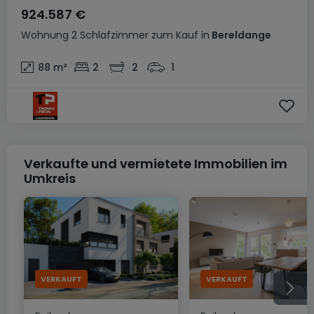
924.587 €
Wohnung
2 Schlafzimmer
zum Kauf
in
Bereldange
88
m²
2
2
1
Verkaufte und vermietete Immobilien im
Umkreis
VERKAUFT
VERKAUFT