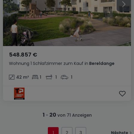
548.857 €
Wohnung
1 Schlafzimmer
zum Kauf
in
Bereldange
42
m²
1
1
1
1
20
-
von 71 Anzeigen
1
2
3
Nächste