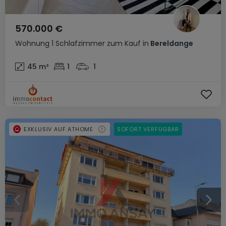
570.000 €
Wohnung
1 Schlafzimmer
zum Kauf
in
Bereldange
45
m²
1
1
EXKLUSIV AUF ATHOME
SOFORT VERFÜGBAR