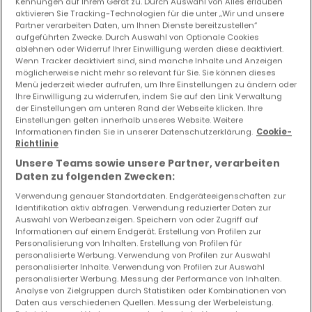
Kennungen auf Ihrem Gerät zu. Durch Auswahl von Alles erlauben
aktivieren Sie Tracking-Technologien für die unter „Wir und unsere
Partner verarbeiten Daten, um Ihnen Dienste bereitzustellen“
Vorschau auf neue Inserate und
aufgeführten Zwecke. Durch Auswahl von Optionale Cookies
Preissenkungen!
ablehnen oder Widerruf Ihrer Einwilligung werden diese deaktiviert.
Richten Sie einen Alarm für diese Suche ein, um neue
Wenn Tracker deaktiviert sind, sind manche Inhalte und Anzeigen
möglicherweise nicht mehr so relevant für Sie. Sie können dieses
Objekte und Preissenkungen direkt in Ihrem
Menü jederzeit wieder aufrufen, um Ihre Einstellungen zu ändern oder
Posteingang zu erhalten!
Ihre Einwilligung zu widerrufen, indem Sie auf den Link Verwaltung
der Einstellungen am unteren Rand der Webseite klicken. Ihre
Suchauftrag
Einstellungen gelten innerhalb unseres Website. Weitere
Informationen finden Sie in unserer Datenschutzerklärung.
Cookie-
Richtlinie
Unsere Teams sowie unsere Partner, verarbeiten
Daten zu folgenden Zwecken:
Verwendung genauer Standortdaten. Endgeräteeigenschaften zur
Bitte ändern Sie Ihre Suche und versuchen Sie
Identifikation aktiv abfragen. Verwendung reduzierter Daten zur
Auswahl von Werbeanzeigen. Speichern von oder Zugriff auf
es erneut
Informationen auf einem Endgerät. Erstellung von Profilen zur
Personalisierung von Inhalten. Erstellung von Profilen für
personalisierte Werbung. Verwendung von Profilen zur Auswahl
personalisierter Inhalte. Verwendung von Profilen zur Auswahl
personalisierter Werbung. Messung der Performance von Inhalten.
Häuser mieten in Waldmohr (DE) - nach
Analyse von Zielgruppen durch Statistiken oder Kombinationen von
Daten aus verschiedenen Quellen. Messung der Werbeleistung.
Typ