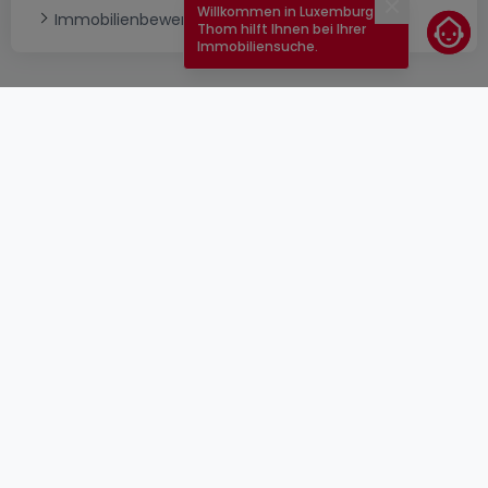
Willkommen in Luxemburg!
Schließen
Immobilienbewertung
Thom hilft Ihnen bei Ihrer
Immobiliensuche.
AGB
atHomeGroup
Verkaufsbedingungen
Kontakt
DSA
Anbieter
Impressum
Datenschutzerklärung
Karriere
Cookies
Internetkriminalität
© 2000 -
2026
atHome Group S.à.r.l.
5, rue Charles Darwin L-1433 Luxembourg
atHomeGroup