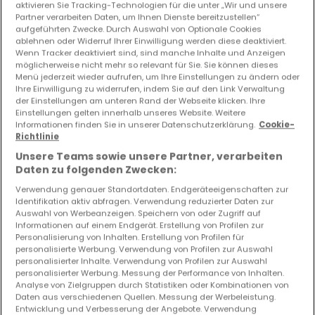
aktivieren Sie Tracking-Technologien für die unter „Wir und unsere
Partner verarbeiten Daten, um Ihnen Dienste bereitzustellen“
Vorschau auf neue Inserate und
aufgeführten Zwecke. Durch Auswahl von Optionale Cookies
Preissenkungen!
ablehnen oder Widerruf Ihrer Einwilligung werden diese deaktiviert.
Wenn Tracker deaktiviert sind, sind manche Inhalte und Anzeigen
Richten Sie einen Alarm für diese Suche ein, um neue
möglicherweise nicht mehr so relevant für Sie. Sie können dieses
Objekte und Preissenkungen direkt in Ihrem
Menü jederzeit wieder aufrufen, um Ihre Einstellungen zu ändern oder
Posteingang zu erhalten!
Ihre Einwilligung zu widerrufen, indem Sie auf den Link Verwaltung
der Einstellungen am unteren Rand der Webseite klicken. Ihre
Einstellungen gelten innerhalb unseres Website. Weitere
Suchauftrag
Informationen finden Sie in unserer Datenschutzerklärung.
Cookie-
Richtlinie
Unsere Teams sowie unsere Partner, verarbeiten
Daten zu folgenden Zwecken:
Verwendung genauer Standortdaten. Endgeräteeigenschaften zur
Identifikation aktiv abfragen. Verwendung reduzierter Daten zur
Bitte ändern Sie Ihre Suche und versuchen Sie
Auswahl von Werbeanzeigen. Speichern von oder Zugriff auf
Informationen auf einem Endgerät. Erstellung von Profilen zur
es erneut
Personalisierung von Inhalten. Erstellung von Profilen für
personalisierte Werbung. Verwendung von Profilen zur Auswahl
personalisierter Inhalte. Verwendung von Profilen zur Auswahl
personalisierter Werbung. Messung der Performance von Inhalten.
Analyse von Zielgruppen durch Statistiken oder Kombinationen von
Häuser mieten in Bendorf (DE) - nach Typ
Daten aus verschiedenen Quellen. Messung der Werbeleistung.
Entwicklung und Verbesserung der Angebote. Verwendung