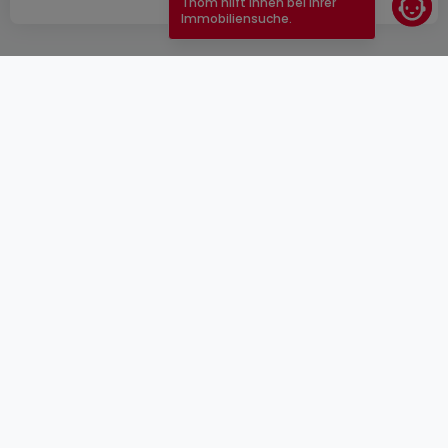
Thom hilft Ihnen bei Ihrer
Immobiliensuche.
AGB
atHomeGroup
Verkaufsbedingungen
Kontakt
DSA
Anbieter
Impressum
Datenschutzerklärung
Karriere
Cookies
Internetkriminalität
© 2000 -
2026
atHome Group S.à.r.l.
5, rue Charles Darwin L-1433 Luxembourg
atHomeGroup