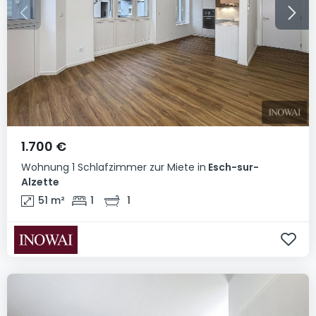
1.700 €
Wohnung
1 Schlafzimmer
zur Miete
in
Esch-sur-
Alzette
51
m²
1
1