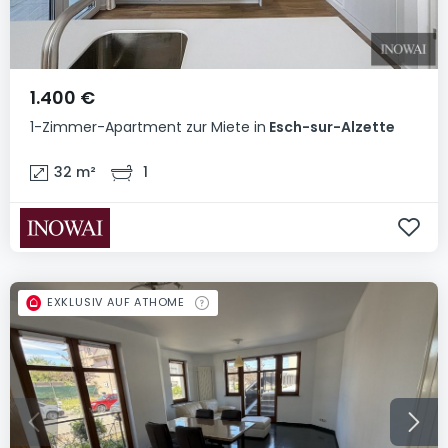
1.400 €
1-Zimmer-Apartment
zur Miete
in
Esch-sur-Alzette
32
m²
1
EXKLUSIV AUF ATHOME