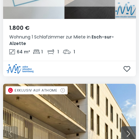
1.800 €
Wohnung
1 Schlafzimmer
zur Miete
in
Esch-sur-
Alzette
64
m²
1
1
1
EXKLUSIV AUF ATHOME