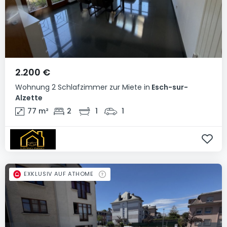
2.200 €
Wohnung
2 Schlafzimmer
zur Miete
in
Esch-sur-
Alzette
77
m²
2
1
1
EXKLUSIV AUF ATHOME