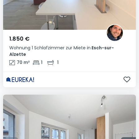
1.850 €
Wohnung
1 Schlafzimmer
zur Miete
in
Esch-sur-
Alzette
70
m²
1
1