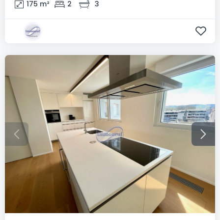
175
m²
2
3