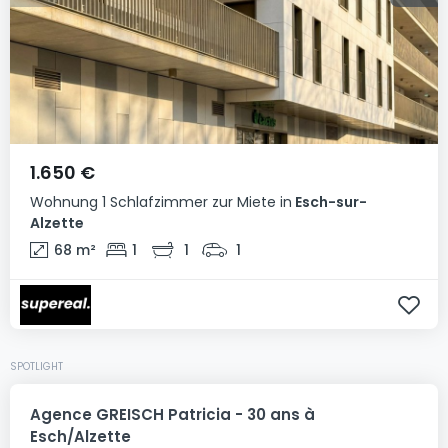
1.650 €
Wohnung
1 Schlafzimmer
zur Miete
in
Esch-sur-
Alzette
68
m²
1
1
1
SPOTLIGHT
Agence GREISCH Patricia - 30 ans à
Esch/Alzette