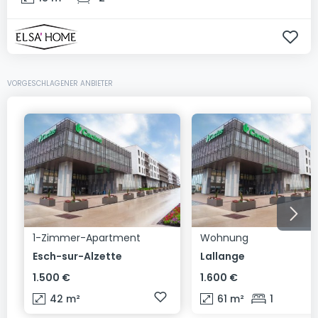
VORGESCHLAGENER ANBIETER
1-Zimmer-Apartment
Wohnung
Esch-sur-Alzette
Lallange
1.500 €
1.600 €
42
m²
61
m²
1