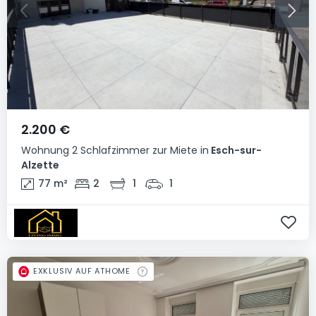
2.200 €
Wohnung
2 Schlafzimmer
zur Miete
in
Esch-sur-
Alzette
77
m²
2
1
1
EXKLUSIV AUF ATHOME