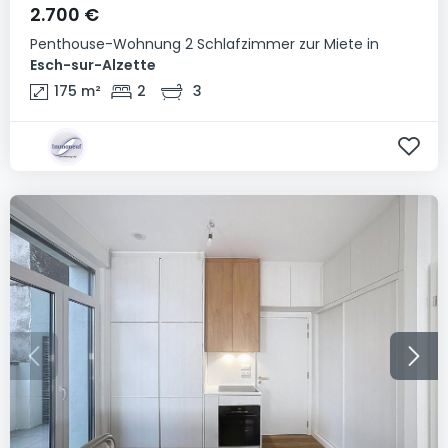
2.700 €
Penthouse-Wohnung
2 Schlafzimmer
zur Miete
in
Esch-sur-Alzette
175
m²
2
3