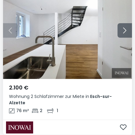
2.100 €
Wohnung
2 Schlafzimmer
zur Miete
in
Esch-sur-
Alzette
76
m²
2
1