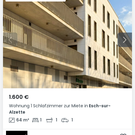
1.600 €
Wohnung
1 Schlafzimmer
zur Miete
in
Esch-sur-
Alzette
64
m²
1
1
1