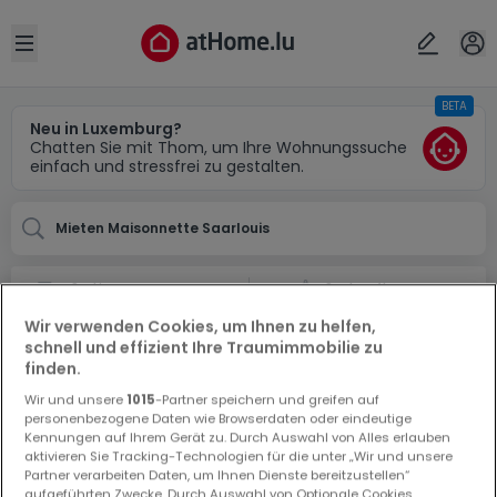
Ort
Abbrechen
ok
Open sidebar
BETA
Saarlouis (DE)
Neu in Luxemburg?
Chatten Sie mit Thom, um Ihre Wohnungssuche
einfach und stressfrei zu gestalten.
Mieten Maisonnette Saarlouis
Suchauftrag
Wir verwenden Cookies, um Ihnen zu helfen,
Maisonnette mieten in Saarlouis
schnell und effizient Ihre Traumimmobilie zu
0 Maisonnette zur Miete in Saarlouis
finden.
Wir und unsere
1015
-Partner speichern und greifen auf
personenbezogene Daten wie Browserdaten oder eindeutige
Kennungen auf Ihrem Gerät zu. Durch Auswahl von Alles erlauben
aktivieren Sie Tracking-Technologien für die unter „Wir und unsere
Partner verarbeiten Daten, um Ihnen Dienste bereitzustellen“
aufgeführten Zwecke. Durch Auswahl von Optionale Cookies