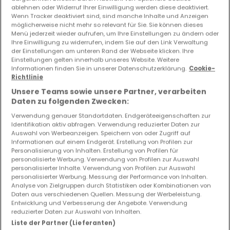
ablehnen oder Widerruf Ihrer Einwilligung werden diese deaktiviert.
Wenn Tracker deaktiviert sind, sind manche Inhalte und Anzeigen
Vorschau auf neue Inserate und
möglicherweise nicht mehr so relevant für Sie. Sie können dieses
Preissenkungen!
Menü jederzeit wieder aufrufen, um Ihre Einstellungen zu ändern oder
Ihre Einwilligung zu widerrufen, indem Sie auf den Link Verwaltung
Richten Sie einen Alarm für diese Suche ein, um neue
der Einstellungen am unteren Rand der Webseite klicken. Ihre
Objekte und Preissenkungen direkt in Ihrem
Einstellungen gelten innerhalb unseres Website. Weitere
Posteingang zu erhalten!
Informationen finden Sie in unserer Datenschutzerklärung.
Cookie-
Richtlinie
Suchauftrag
Unsere Teams sowie unsere Partner, verarbeiten
Daten zu folgenden Zwecken:
Verwendung genauer Standortdaten. Endgeräteeigenschaften zur
Identifikation aktiv abfragen. Verwendung reduzierter Daten zur
Auswahl von Werbeanzeigen. Speichern von oder Zugriff auf
Informationen auf einem Endgerät. Erstellung von Profilen zur
Personalisierung von Inhalten. Erstellung von Profilen für
Bitte ändern Sie Ihre Suche und versuchen Sie
personalisierte Werbung. Verwendung von Profilen zur Auswahl
es erneut
personalisierter Inhalte. Verwendung von Profilen zur Auswahl
personalisierter Werbung. Messung der Performance von Inhalten.
Analyse von Zielgruppen durch Statistiken oder Kombinationen von
Daten aus verschiedenen Quellen. Messung der Werbeleistung.
Entwicklung und Verbesserung der Angebote. Verwendung
reduzierter Daten zur Auswahl von Inhalten.
Wohnungen mieten in Saarlouis (DE) -
Liste der Partner (Lieferanten)
nach Typ