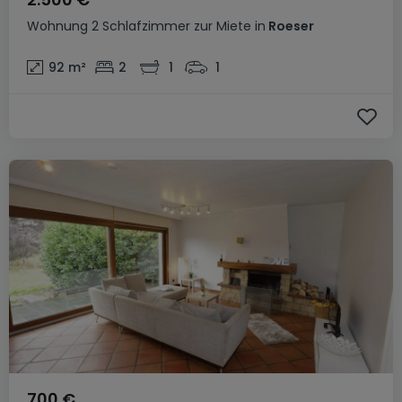
Wohnung
2 Schlafzimmer
zur Miete
in
Roeser
92
m²
2
1
1
700 €