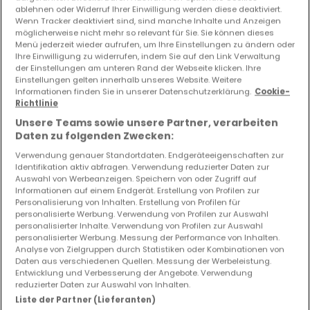
ablehnen oder Widerruf Ihrer Einwilligung werden diese deaktiviert.
Wenn Tracker deaktiviert sind, sind manche Inhalte und Anzeigen
möglicherweise nicht mehr so relevant für Sie. Sie können dieses
Menü jederzeit wieder aufrufen, um Ihre Einstellungen zu ändern oder
Ihre Einwilligung zu widerrufen, indem Sie auf den Link Verwaltung
3.000 €
der Einstellungen am unteren Rand der Webseite klicken. Ihre
Einstellungen gelten innerhalb unseres Website. Weitere
Maisonnette
3 Schlafzimmer
zur Miete
in
Fentange
Informationen finden Sie in unserer Datenschutzerklärung.
Cookie-
Richtlinie
Unsere Teams sowie unsere Partner, verarbeiten
105
m²
3
2
1
Daten zu folgenden Zwecken:
Verwendung genauer Standortdaten. Endgeräteeigenschaften zur
Identifikation aktiv abfragen. Verwendung reduzierter Daten zur
Auswahl von Werbeanzeigen. Speichern von oder Zugriff auf
Informationen auf einem Endgerät. Erstellung von Profilen zur
Personalisierung von Inhalten. Erstellung von Profilen für
EXKLUSIV AUF ATHOME
personalisierte Werbung. Verwendung von Profilen zur Auswahl
personalisierter Inhalte. Verwendung von Profilen zur Auswahl
personalisierter Werbung. Messung der Performance von Inhalten.
Analyse von Zielgruppen durch Statistiken oder Kombinationen von
Daten aus verschiedenen Quellen. Messung der Werbeleistung.
Entwicklung und Verbesserung der Angebote. Verwendung
reduzierter Daten zur Auswahl von Inhalten.
Liste der Partner (Lieferanten)