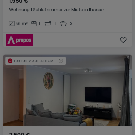
1.950 €
Wohnung
1 Schlafzimmer
zur Miete
in
Roeser
61
m²
1
1
2
EXKLUSIV AUF ATHOME
2.500 €