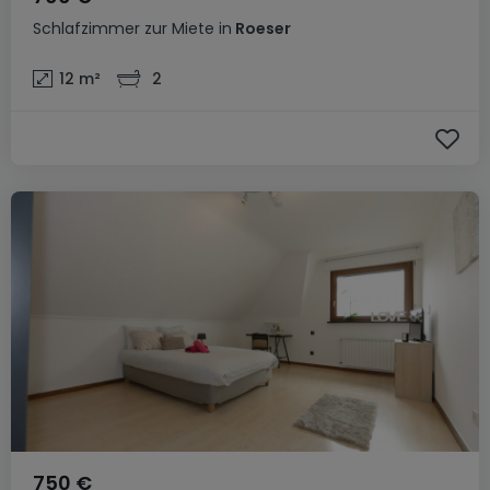
Schlafzimmer
zur Miete
in
Roeser
12
m²
2
750 €