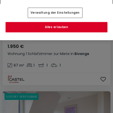
Verwaltung der Einstellungen
Alles erlauben
1.950 €
Wohnung
1 Schlafzimmer
zur Miete
in
Bivange
67
m²
1
1
1
SOFORT VERFÜGBAR