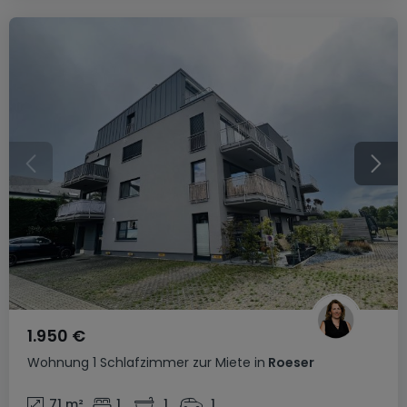
1.950 €
Wohnung
1 Schlafzimmer
zur Miete
in
Roeser
71
m²
1
1
1