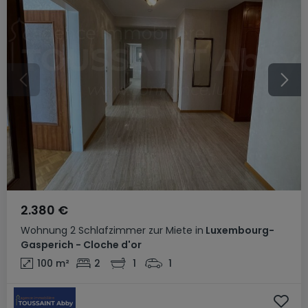
2.380 €
Wohnung
2 Schlafzimmer
zur Miete
in
Luxembourg-
Gasperich - Cloche d'or
100
m²
2
1
1