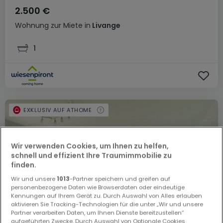
2.500 €
Wohnung
zur Miete
in
Livange
1
EXKLUSIV AUF ATHOME
Wir verwenden Cookies, um Ihnen zu helfen,
schnell und effizient Ihre Traumimmobilie zu
finden.
Wir und unsere
1013
-Partner speichern und greifen auf
personenbezogene Daten wie Browserdaten oder eindeutige
Kennungen auf Ihrem Gerät zu. Durch Auswahl von Alles erlauben
aktivieren Sie Tracking-Technologien für die unter „Wir und unsere
Partner verarbeiten Daten, um Ihnen Dienste bereitzustellen“
aufgeführten Zwecke. Durch Auswahl von Optionale Cookies