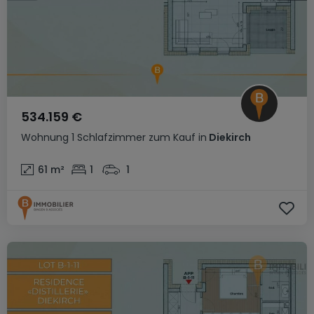
534.159 €
Wohnung
1 Schlafzimmer
zum Kauf
in
Diekirch
61
m²
1
1