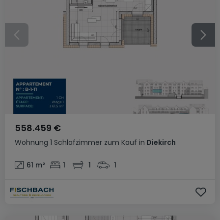
558.459 €
Wohnung
1 Schlafzimmer
zum Kauf
in
Diekirch
61
m²
1
1
1