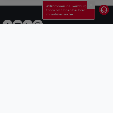
Willkommen in Luxemburg!
Schließen
Thom hilft Ihnen bei Ihrer
Immobiliensuche.
AGB
atHomeGroup
Verkaufsbedingungen
Kontakt
DSA
Anbieter
Impressum
Datenschutzerklärung
Karriere
Cookies
Internetkriminalität
© 2000 -
2026
atHome Group S.à.r.l.
5, rue Charles Darwin L-1433 Luxembourg
atHomeGroup