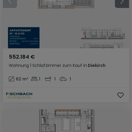
552.184 €
Wohnung
1 Schlafzimmer
zum Kauf
in
Diekirch
62
m²
1
1
1