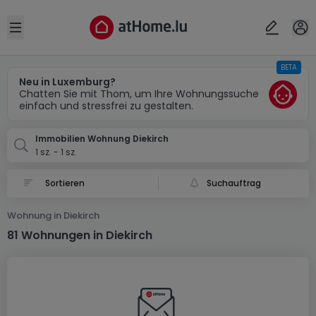
Ort
Abbrechen
ok
Open sidebar
BETA
Diekirch
Neu in Luxemburg?
Chatten Sie mit Thom, um Ihre Wohnungssuche
einfach und stressfrei zu gestalten.
Immobilien Wohnung Diekirch
1 sz. - 1 sz.
Suchauftrag
Wohnung in Diekirch
81 Wohnungen in Diekirch