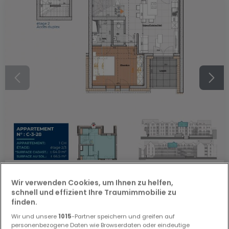
569.116 €
Wir verwenden Cookies, um Ihnen zu helfen,
Wohnung
1 Schlafzimmer
zum Kauf
in
Diekirch
schnell und effizient Ihre Traumimmobilie zu
finden.
64
m²
1
1
1
Wir und unsere
1015
-Partner speichern und greifen auf
personenbezogene Daten wie Browserdaten oder eindeutige