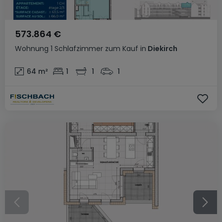
573.864 €
Wohnung
1 Schlafzimmer
zum Kauf
in
Diekirch
64
m²
1
1
1