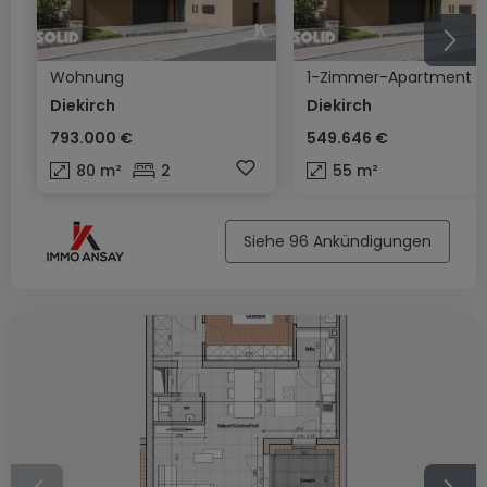
Wohnung
1-Zimmer-Apartment
Diekirch
Diekirch
793.000 €
549.646 €
80
m²
2
55
m²
Siehe 96 Ankündigungen