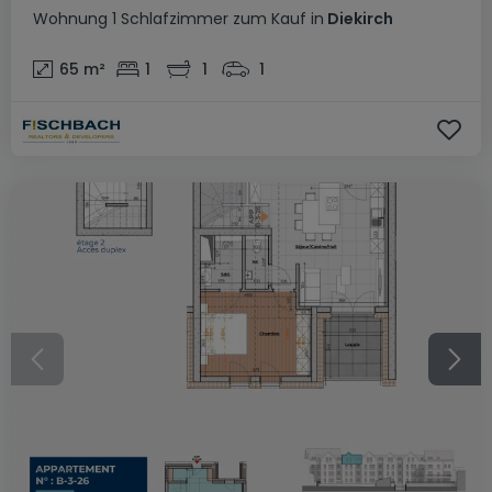
Wohnung
1 Schlafzimmer
zum Kauf
in
Diekirch
65
m²
1
1
1