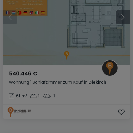
540.446 €
Wohnung
1 Schlafzimmer
zum Kauf
in
Diekirch
61
m²
1
1