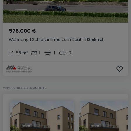
578.000 €
Wohnung
1 Schlafzimmer
zum Kauf
in
Diekirch
58
m²
1
1
2
VORGESCHLAGENER ANBIETER