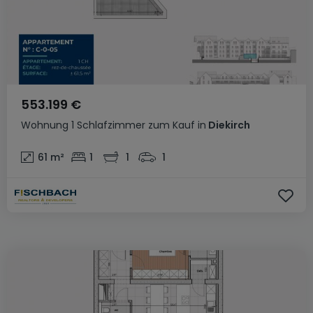
553.199 €
Wohnung
1 Schlafzimmer
zum Kauf
in
Diekirch
61
m²
1
1
1