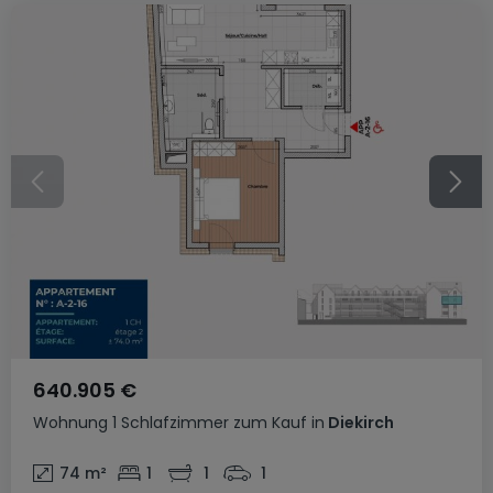
640.905 €
Wohnung
1 Schlafzimmer
zum Kauf
in
Diekirch
74
m²
1
1
1