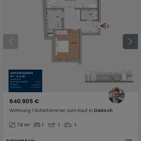
640.905 €
Wohnung
1 Schlafzimmer
zum Kauf
in
Diekirch
74
m²
1
1
1