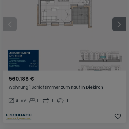
560.188 €
Wohnung
1 Schlafzimmer
zum Kauf
in
Diekirch
61
m²
1
1
1