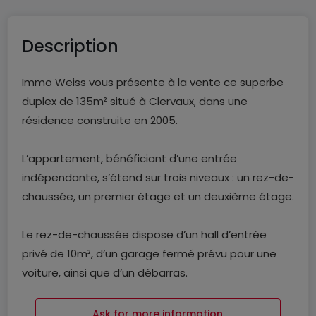
Description
Immo Weiss vous présente à la vente ce superbe
duplex de 135m² situé à Clervaux, dans une
résidence construite en 2005.
L’appartement, bénéficiant d’une entrée
indépendante, s’étend sur trois niveaux : un rez-de-
chaussée, un premier étage et un deuxième étage.
Le rez-de-chaussée dispose d’un hall d’entrée
privé de 10m², d’un garage fermé prévu pour une
voiture, ainsi que d’un débarras.
Au premier étage, un hall de 10m² donne accès à un
Ask for more information