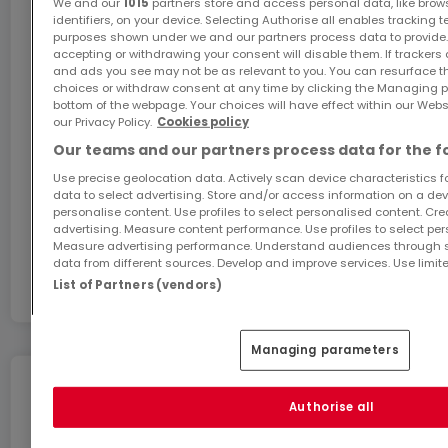
We and our
1015
partners store and access personal data, like brow
für ein Auto sowie einen Abstellraum.
identifiers, on your device. Selecting Authorise all enables tracking 
purposes shown under we and our partners process data to provide.
accepting or withdrawing your consent will disable them. If trackers
Im ersten Stock führt eine 10m² große Diele zu
GiGA internet: internet at home
and ads you see may not be as relevant to you. You can resurface 
choices or withdraw consent at any time by clicking the Managing p
einem hellen Wohnzimmer von 26m², einer
Get 1 month of free internet with the code
bottom of the webpage. Your choices will have effect within our Websit
ATHOME26 on Luxembourg’s fastest network.
ausgestatteten Küche von 10m², einem
our Privacy Policy.
Cookies policy
Schlafzimmer von 18m² und einem Badezimmer von
Our teams and our partners process data for the f
Go for it
6m².
Use precise geolocation data. Actively scan device characteristics for
data to select advertising. Store and/or access information on a devi
personalise content. Use profiles to select personalised content. Crea
Die zweite Etage besteht aus zwei großen
advertising. Measure content performance. Use profiles to select per
In partnership with
Measure advertising performance. Understand audiences through st
Schlafzimmern mit 17m² bzw. 20m² sowie einem
data from different sources. Develop and improve services. Use limite
Duschbad von 12m².
List of Partners (vendors)
Technisch bietet die Immobilie eine Betonstruktur,
Managing parameters
Fliesen- und Laminatböden, ein Schieferdach sowie
PVC-Fenster mit Doppelverglasung, die eine
Move without any stress
Authorise all
hochwertige Isolierung gewährleisten.
You can benefit from these services for a stress-