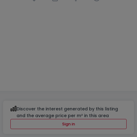
Duplex
3 bedrooms
in
Clervaux
€535,000
156
m²
3
2
1
Discover the interest generated by this listing
and the average price per m² in this area
Sign in