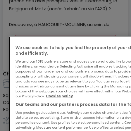
proche des axes principaux vers le Luxembourg, la
Belgique et Metz (accès "urbain" ou via l'A30) ?
Découvrez, à HAUCOURT-MOULAINE, au sein du
projet, le lot N°14 d'une surface de 516 m².
Ask for more information
We use cookies to help you find the property of your 
POUR TOUT COMPLEMENT ET VISITE : FRANCOIS AU
and efficiently.
+33 6 23 51 05 74 ou
Ref
atHome
8498569
We and our
1015
partners store and access personal data, like brow
flambermont@3gimmobilier.com
identifiers, on your device. Selecting Authorise all enables tracking 
purposes shown under we and our partners process data to provide.
Characteristics
accepting or withdrawing your consent will disable them. If trackers
N.B : Les prix de vente des parcelles varient en
and ads you see may not be as relevant to you. You can resurface 
choices or withdraw consent at any time by clicking the Managing p
fonction de leurs surfaces, exemple de prix pour
Sale detail
bottom of the webpage. Your choices will have effect within our Websit
Sale price
€159,000
une parcelle de 232 m².
our Privacy Policy.
Cookies policy
Commission paid by
Seller
Our teams and our partners process data for the f
Fees included
Yes
Le prix inclut nos honoraires
Use precise geolocation data. Actively scan device characteristics for
data to select advertising. Store and/or access information on a devi
Pour tous renseignements :
personalise content. Use profiles to select personalised content. Crea
General
François : 06.23.51.05.74
advertising. Measure content performance. Use profiles to select per