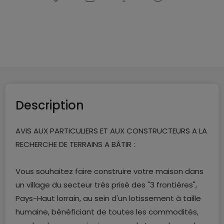
Building land
in
Haucourt-Moulaine
(FR)
€159,000
5.16
ares
Description
AVIS AUX PARTICULIERS ET AUX CONSTRUCTEURS A LA
RECHERCHE DE TERRAINS A BÂTIR :
Vous souhaitez faire construire votre maison dans
un village du secteur très prisé des "3 frontières",
Pays-Haut lorrain, au sein d'un lotissement à taille
humaine, bénéficiant de toutes les commodités,