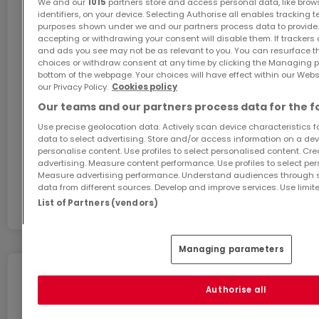
We and our
1015
partners store and access personal data, like brow
+++ Prestations & finitions +++
identifiers, on your device. Selecting Authorise all enables tracking 
purposes shown under we and our partners process data to provide.
accepting or withdrawing your consent will disable them. If trackers
GiGA internet: internet at home
and ads you see may not be as relevant to you. You can resurface 
Prestations de qualité avec finitions
choices or withdraw consent at any time by clicking the Managing p
personnalisables (dans le cadre du cahier des
Get 1 month of free internet with the code
bottom of the webpage. Your choices will have effect within our Websit
ATHOME26 on Luxembourg’s fastest network.
our Privacy Policy.
Cookies policy
charges)
Our teams and our partners process data for the f
Construction conforme aux standards actuels :
Go for it
Use precise geolocation data. Actively scan device characteristics for
pompe à chaleur / chauffage au sol / ventilation
data to select advertising. Store and/or access information on a devi
double flux / triple vitrage.
personalise content. Use profiles to select personalised content. Crea
advertising. Measure content performance. Use profiles to select per
In partnership with
Measure advertising performance. Understand audiences through st
Prix à partir de : [1.045.000 €] - Prix affiché avec TVA
data from different sources. Develop and improve services. Use limite
List of Partners (vendors)
3%
(Taux réduit - sous réserve d’acceptation par
Managing parameters
l’Administration compétente)
Move without any stress
Authorise all
Les aides étatiques éventuelles sont déduites,
You can benefit from these services for a stress-