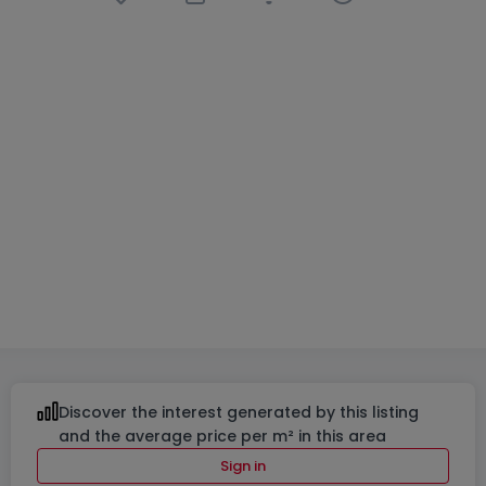
Semi-detached house
3 bedrooms
in
Hautcharage
€1,045,000
149
m²
3
1
1
Discover the interest generated by this listing
and the average price per m² in this area
Sign in