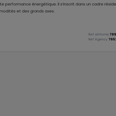
te performance énergétique. Il s’inscrit dans un cadre réside
odités et des grands axes.
Ref
atHome
789
Ref
Agency
765
’un emplacement agréable et pratique, à proximité des
 du quotidien (écoles, commerces, transports et axes routie
+++
ort durable et une consommation énergétique maîtrisée, av