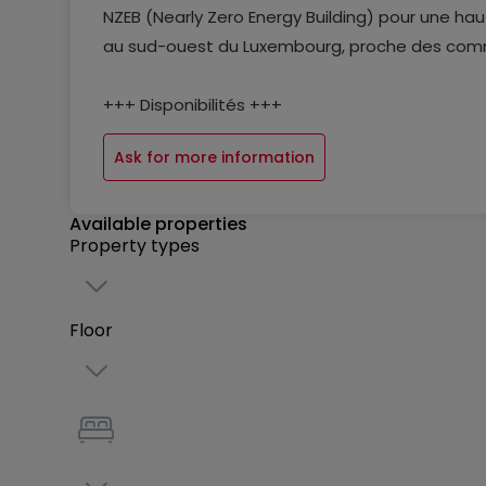
NZEB (Nearly Zero Energy Building) pour une hau
au sud-ouest du Luxembourg, proche des comm
+++ Disponibilités +++
Ask for more information
- Lots disponibles à la vente :[5]
- Typologies disponibles :
- Prix à partir de : 1.045.000 €
Available properties
Property types
+++ Situation & Environnement +++
Floor
Implanté à Hautcharage, le projet bénéficie d
commodités et des infrastructures essentielles
+++ Qualité de vie & Développement durable 
Le programme a été pensé pour offrir un conf