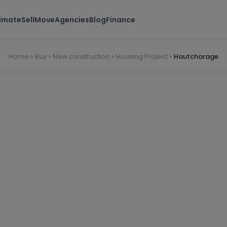
timate
Sell
Move
Agencies
Blog
Finance
Home
Buy
New construction
Housing Project
Hautcharage