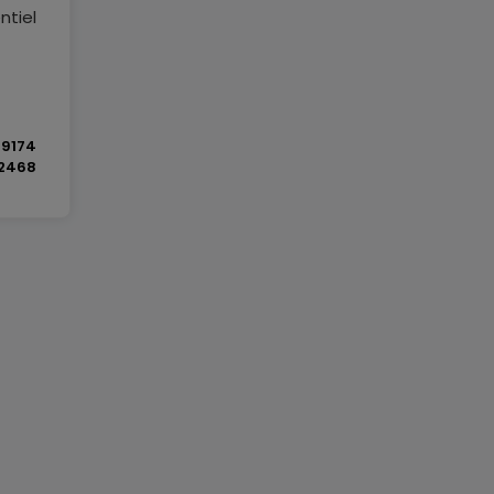
ntiel
9174
2468
rs).
ec