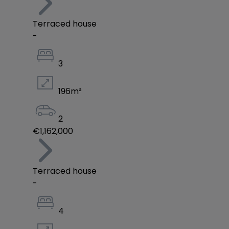
Terraced house
-
3
196
m²
2
€1,162,000
Terraced house
-
4