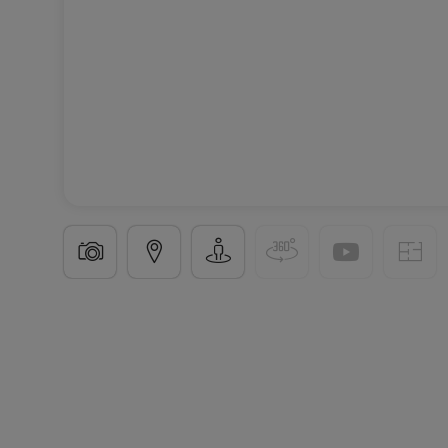
Housing project
« HAU-LOT-2025 »
in
Hautcharag
4 Available properties
From 149 to 196
m²