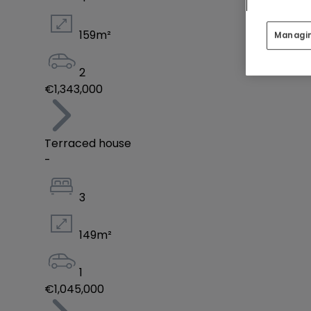
B IMMOBILIER
Agences : Diekirch & Merl
159
m²
Managi
Tél. : +352 26 81 13 99
Email : diekirch@b-immobilier.lu
2
Découvrez nos offres : www.b-immobilier.lu
€1,343,000
– Sous toutes réserves –
Terraced house
(Les images, surfaces et prix peuvent être sou
-
3
149
m²
1
€1,045,000