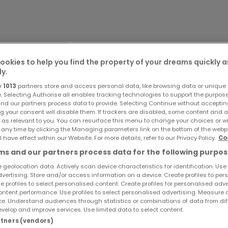
rds actuels :
ité
chaude à haute efficacité
ookies to help you find the property of your dreams quickly 
ly.
r
1013
partners store and access personal data, like browsing data or unique i
e. Selecting Authorise all enables tracking technologies to support the purpo
ur adapter les espaces à votre mode de vie
nd our partners process data to provide. Selecting Continue without acceptin
tidien
g your consent will disable them. If trackers are disabled, some content and 
 as relevant to you. You can resurface this menu to change your choices or 
lisables
 any time by clicking the Managing parameters link on the bottom of the webp
s
l have effect within our Website. For more details, refer to our Privacy Policy.
Co
s and our partners process data for the following purpos
 geolocation data. Actively scan device characteristics for identification. Use
dvertising. Store and/or access information on a device. Create profiles to per
e profiles to select personalised content. Create profiles for personalised adve
ntent performance. Use profiles to select personalised advertising. Measure 
e. Understand audiences through statistics or combinations of data from dif
velop and improve services. Use limited data to select content.
artners (vendors)