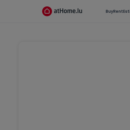
Buy
Rent
Es