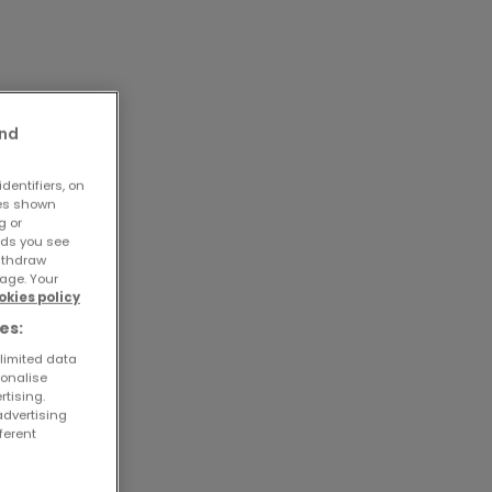
and
dentifiers, on
ses shown
g or
ads you see
withdraw
age. Your
okies policy
es:
 limited data
sonalise
rtising.
advertising
ferent