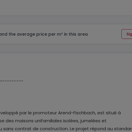
 and the average price per m² in this area
Sig
----------
eloppé par le promoteur Arend-Fischbach, est situé à
 des maisons unifamiliales isolées, jumelées et
u sans contrat de construction. Le projet répond au standa