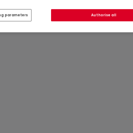
ng parameters
Authorise all
mis à modifications.)