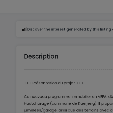
From 3 to 4
Discover the interest generated by this listing
Description
--------------------------------------------
+++ Présentation du projet +++
Ce nouveau programme immobilier en VEFA, dév
Hautcharage (commune de Käerjeng). Il propose
jumelées/garage, ainsi que des terrains avec o