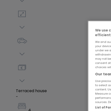
des solutions techniques répondant aux standa
- Isolation performante et menuiseries de qual
- Systèmes de chauffage et production d’eau 
We use c
- Confort thermique et acoustique
efficient
- Ventilation double flux
We and ou
your devic
- Possibilités de finitions personnalisables po
under we a
- Stationnements et accès pensés pour le quo
withdrawin
may not be
- Prestations de qualité avec finitions personna
consent at
- Construction conforme aux standards actuel
choices wil
- Conditions de vente (VEFA)
Our team
Use precise
to select a
content. Us
Terraced house
Measure co
-
performanc
Intéressé ? Contactez-nous
sources. De
List of P
4