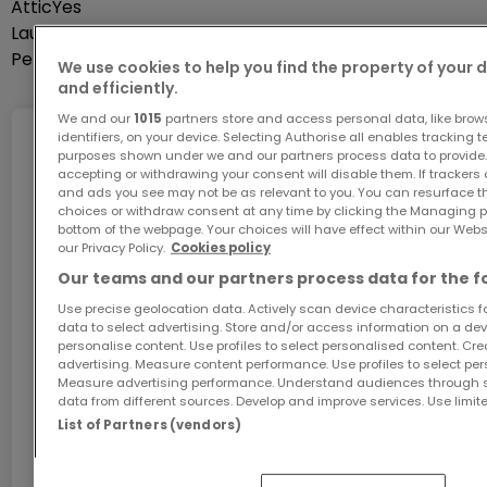
Attic
Yes
immobilier au meilleur taux.
Laundry room
Yes
Pets allowed
Yes
We use cookies to help you find the property of your 
and efficiently.
We and our
1015
partners store and access personal data, like brow
identifiers, on your device. Selecting Authorise all enables tracking 
Internet
purposes shown under we and our partners process data to provide.
accepting or withdrawing your consent will disable them. If trackers
and ads you see may not be as relevant to you. You can resurface 
choices or withdraw consent at any time by clicking the Managing p
bottom of the webpage. Your choices will have effect within our Websit
GiGA internet: internet at home
our Privacy Policy.
Cookies policy
Get 1 month of free internet with the code
Our teams and our partners process data for the f
ATHOME26 on Luxembourg’s fastest network.
Use precise geolocation data. Actively scan device characteristics for
data to select advertising. Store and/or access information on a devi
Go for it
personalise content. Use profiles to select personalised content. Crea
advertising. Measure content performance. Use profiles to select per
Measure advertising performance. Understand audiences through st
data from different sources. Develop and improve services. Use limite
In partnership with
List of Partners (vendors)