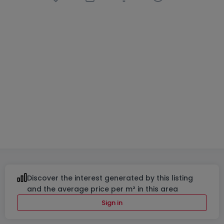
House
3 bedrooms
in
Osweiler
€1,022,428
316
m²
3
2
4
Discover the interest generated by this listing
and the average price per m² in this area
Sign in