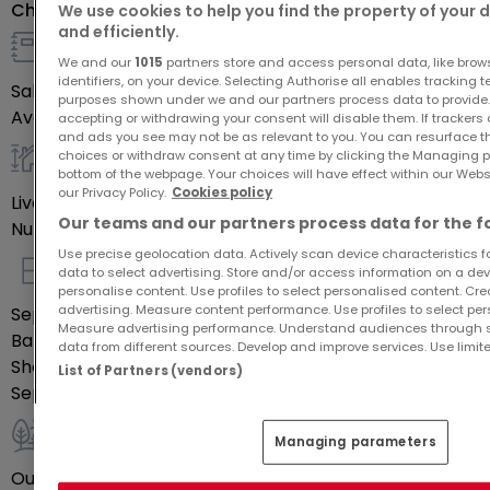
Characteristics
We use cookies to help you find the property of your 
La maison dispose d’environ 132m2 et se compose
and efficiently.
comme suit :
Sale detail
We and our
1015
partners store and access personal data, like brow
identifiers, on your device. Selecting Authorise all enables tracking 
Sale price
€745,000
Au rez-de-chaussée :
purposes shown under we and our partners process data to provide.
Availability
Immediately
accepting or withdrawing your consent will disable them. If trackers
- un hall d’entrée et couloir
and ads you see may not be as relevant to you. You can resurface 
choices or withdraw consent at any time by clicking the Managing p
- le salon offrant environ 22m2
General
bottom of the webpage. Your choices will have effect within our Websit
- une toilette séparée
our Privacy Policy.
Cookies policy
Livable surface
132
m²
- la cuisine équipée (possibilité de faire une
Our teams and our partners process data for the f
Number of bedrooms
3
ouverture vers le salon)
Use precise geolocation data. Actively scan device characteristics for
data to select advertising. Store and/or access information on a devi
Indoor
personalise content. Use profiles to select personalised content. Crea
Au 1er étage :
advertising. Measure content performance. Use profiles to select per
Separate kitchen
Yes
Measure advertising performance. Understand audiences through st
- 3 chambres à coucher offrant des surfaces de
Bathrooms
1
data from different sources. Develop and improve services. Use limite
Shower rooms
9,3m2, 13m2 et 14m2
1
List of Partners (vendors)
Separate toilets
1
- une salle de douche avec toilette
Managing parameters
Outdoor
Au 2e étage :
Outdoor parking space(s)
1
- une salle de bains avec baignoire et toilette