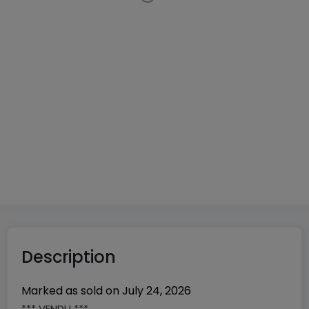
Terraced house
3 bedrooms
in
Steinsel
€745,000
132
m²
3
2
1
Description
Marked as sold on
July 24, 2026
*** VENDU ***