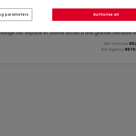
 haut de gamme.
ng parameters
Authorise all
n vaste espace de vie avec cuisine ouverte de 71m²
olonge cet espace et donne accès à une grande terrasse d
térieur et l'extérieur. Un WC séparé complète ce niveau.
Ref
atHome
85
Ref
Agency
8570
e impression d’espace supplémentaire. Trois chambres
8 m²) ainsi qu’une salle de douche de 5 m² et une salle de b
la famille.
le et de deux emplacements de parking extérieurs.
e d’une pompe à chaleur et d’un chauffage au sol au rez-de
ale. Les sols en laminât et en carrelage, les fenêtres en P
iques complètent cette offre de qualité.