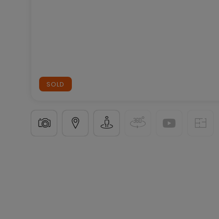
SOLD
Detached house
3 bedrooms
in
Weiswampach
€
185
m²
3