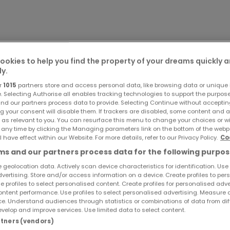
ookies to help you find the property of your dreams quickly 
ly.
r
1015
partners store and access personal data, like browsing data or unique i
e. Selecting Authorise all enables tracking technologies to support the purpo
nd our partners process data to provide. Selecting Continue without acceptin
g your consent will disable them. If trackers are disabled, some content and 
 as relevant to you. You can resurface this menu to change your choices or 
 any time by clicking the Managing parameters link on the bottom of the webp
l have effect within our Website. For more details, refer to our Privacy Policy.
Co
Kiämmel" à Weiswampach, cette magnifique maison unifamilia
s and our partners process data for the following purpos
t, modernité et tranquillité.
 geolocation data. Actively scan device characteristics for identification. Use
dvertising. Store and/or access information on a device. Create profiles to per
e profiles to select personalised content. Create profiles for personalised adve
it par sa vue imprenable sur la vallée et par son orientation 
ntent performance. Use profiles to select personalised advertising. Measure 
out au long de la journée.
e. Understand audiences through statistics or combinations of data from dif
velop and improve services. Use limited data to select content.
artners (vendors)
 deux niveaux, cette maison lumineuse séduit par son