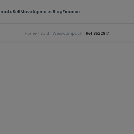
timate
Sell
Move
Agencies
Blog
Finance
Home
Sold
Weiswampach
Ref 8522817