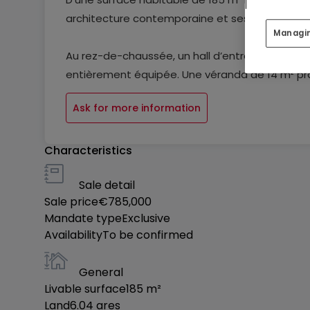
architecture contemporaine et ses matériaux
Managi
Au rez-de-chaussée, un hall d’entrée mène à u
entièrement équipée. Une véranda de 14 m² pr
m², créant ainsi une transition idéale entre l'in
Ask for more information
À l’étage, un palier/bureau de 26 m² donne un
élégantes ( de respectivement 14 m², 16 m² et 1
Characteristics
de 8 m² assurent un confort optimal pour toute 
Sale detail
Sale price
€785,000
La maison dispose également d’un garage doub
Mandate type
Exclusive
Availability
To be confirmed
Construite en dalles de béton, elle est équipé
chaussée pour une efficacité énergétique optim
General
avec double vitrage ainsi que les volets électr
Livable surface
185
m²
Land
6.04
ares