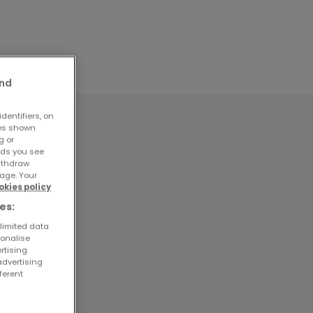
and
dentifiers, on
ses shown
g or
ads you see
withdraw
age. Your
okies policy
le
es:
 limited data
sonalise
rtising.
sud-
advertising
ferent