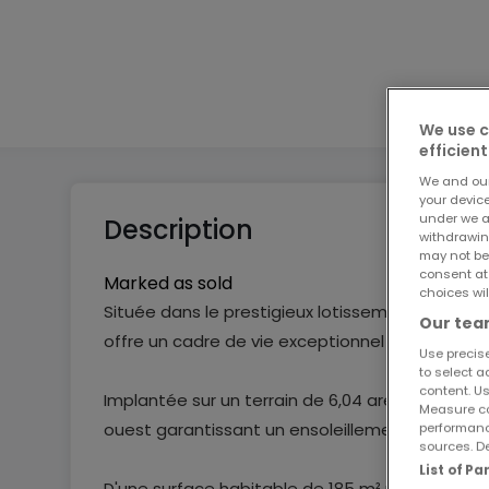
2
2
We use c
efficient
We and ou
your devic
under we a
Description
withdrawin
may not be
consent at
Marked as sold
choices wil
Située dans le prestigieux lotissement "Cité 
Our team
offre un cadre de vie exceptionnel alliant confor
Use precise
to select a
content. Us
Implantée sur un terrain de 6,04 ares, elle sédu
Measure co
ouest garantissant un ensoleillement optimal t
performanc
sources. De
List of P
D'une surface habitable de 185 m² répartie sur