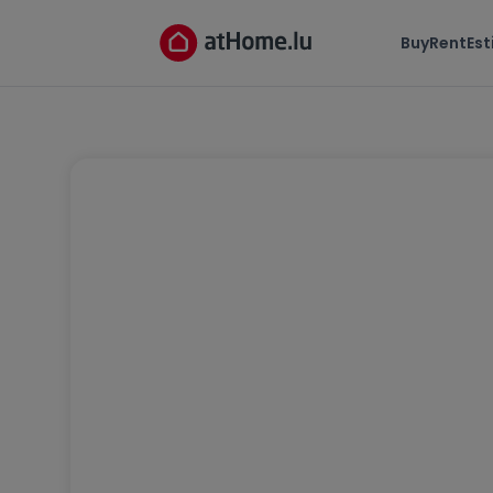
Buy
Rent
Es