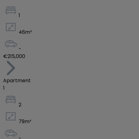
1
46
m²
-
€215,000
Apartment
1
2
79
m²
-