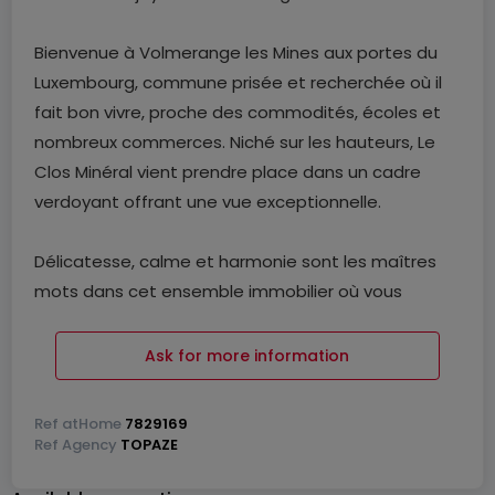
Bienvenue à Volmerange les Mines aux portes du
Luxembourg, commune prisée et recherchée où il
fait bon vivre, proche des commodités, écoles et
nombreux commerces. Niché sur les hauteurs, Le
Clos Minéral vient prendre place dans un cadre
verdoyant offrant une vue exceptionnelle.
Délicatesse, calme et harmonie sont les maîtres
mots dans cet ensemble immobilier où vous
pourrez jouir du quotidien dans des appartements
baignés de lumière naturelle, des maisons de ville
Ask for more information
ou des maisons individuelles.
Ref
atHome
7829169
Le Clos Mineral propose une architecture moderne
Ref
Agency
TOPAZE
et des matériaux de haute facture. Sa beauté est