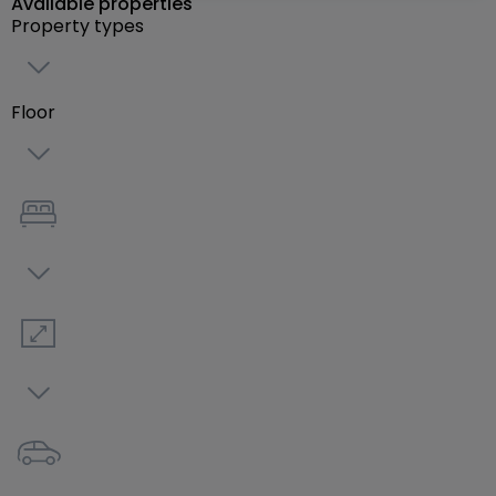
Available properties
éclatante et se révèle à chaque instant, chaque
Property types
détour, chaque regard.
Résidence à taille humaine dans un cocon de
Floor
verdure ! A seulement quelques kilomètres du
Luxembourg, au sein du Clos Minéral, venez
découvrir sans plus attendre la résidence Topaze.
Nichée sur les hauteurs de Volmerange-les-Mines,
sa proximité immédiate avec la frontière et les
commodités lui confère sa rareté.
Dans un cadre verdoyant et sécurisé, choisissez un
des douze logements composant la résidence
Topaze. Venez découvrir ces appartements et ces
Duplex allant de 2 à 4 pièces. Chacun d’entre eux a
été soigneusement configuré pour vous offrir un
cadre de vie paisible et agréable. Tous, bénéficient