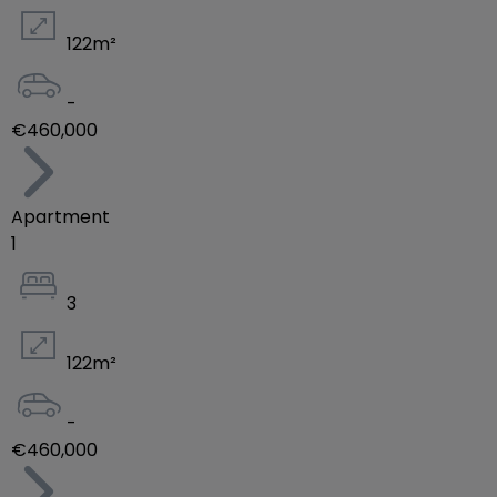
122
m²
-
€460,000
Apartment
1
3
122
m²
-
€460,000