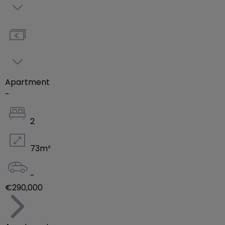
ainsi d’un aménagement soigné et de prestations
de qualités. De plus, les appartements vous offrent
la possibilité d’être personnalisables selon certains
critères, pour faire de votre bien un lieu de vie
unique et confortable. Parfaitement designer pour
accueillir jeunes actifs, parents et familles, faite
Apartment
d’un logement composant la résidence Topaze,
-
votre lieu de vie ou votre investissement
immobilier.
2
73
m²
-
€290,000