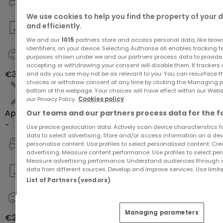
2
We use cookies to help you find the property of your 
and efficiently.
79
m²
We and our
1015
partners store and access personal data, like brow
identifiers, on your device. Selecting Authorise all enables tracking 
purposes shown under we and our partners process data to provide.
-
accepting or withdrawing your consent will disable them. If trackers
€330,000
and ads you see may not be as relevant to you. You can resurface 
choices or withdraw consent at any time by clicking the Managing p
bottom of the webpage. Your choices will have effect within our Websit
our Privacy Policy.
Cookies policy
Apartment
Our teams and our partners process data for the f
-
Use precise geolocation data. Actively scan device characteristics for
data to select advertising. Store and/or access information on a devi
personalise content. Use profiles to select personalised content. Crea
2
advertising. Measure content performance. Use profiles to select per
Measure advertising performance. Understand audiences through st
data from different sources. Develop and improve services. Use limite
73
m²
List of Partners (vendors)
-
Managing parameters
€290,000