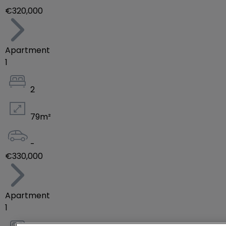
€320,000
Apartment
1
2
79
m²
-
€330,000
Apartment
1