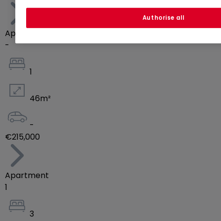
Authorise all
Apartment
-
1
46
m²
-
€215,000
Apartment
1
3