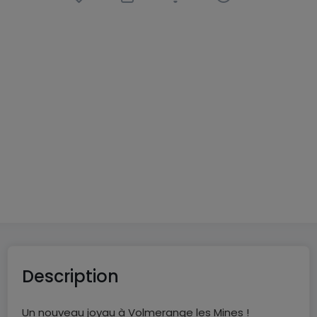
New program
« Topaze – Le Clos Minéral »
in
Volmerange-les-Mines
(FR)
From
€215,000
to
€460,000
12 Available properties
From 46 to 122
m²
From 2 to 4
From 1 to 3
Description
Un nouveau joyau à Volmerange les Mines !