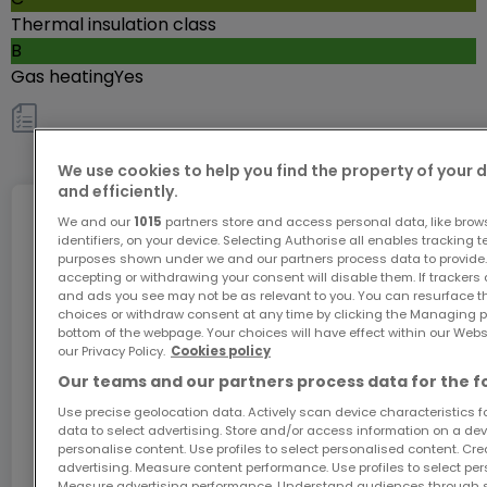
Hasselt" auf der Wemperhardt in der Gemeinde
Thermal insulation class
Weiswampach vorstellen zu können.
B
Gas heating
Yes
Das Gebäude mit einem hochwertigen Design
besteht aus 42 Einheiten (18 Wohnungen, 7
Others
Penthäuser, 4 Geschäftsflächen und 13 Büros) die
We use cookies to help you find the property of your 
in 2 Gebäude unterteilt sind.
and efficiently.
We and our
1015
partners store and access personal data, like brow
Internet
Das ausgebaute Büro 08 von 108,84 m² stellt sich
identifiers, on your device. Selecting Authorise all enables tracking 
purposes shown under we and our partners process data to provide.
wie folgt zusammen:
accepting or withdrawing your consent will disable them. If trackers
Flur 19,37 m² - Büro 41,60 m² - Büro 28,21 m² - Küche
and ads you see may not be as relevant to you. You can resurface 
GiGA internet: internet at home
choices or withdraw consent at any time by clicking the Managing p
8,33 m² - Sanitär 3,26 m² - Sanitär 5,14 m²
bottom of the webpage. Your choices will have effect within our Websit
Get 1 month of free internet with the code
our Privacy Policy.
Cookies policy
ATHOME26 on Luxembourg’s fastest network.
Our teams and our partners process data for the f
Ein Keller von 16,96 m² vervollständigen das Projekt.
Use precise geolocation data. Actively scan device characteristics for
Auf Wunsch können Sie Innenstellplätze zum Preis
Go for it
data to select advertising. Store and/or access information on a devi
von 25.000 € pro Parkplatz kaufen.
personalise content. Use profiles to select personalised content. Crea
advertising. Measure content performance. Use profiles to select per
Measure advertising performance. Understand audiences through st