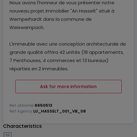
Nous avons l'honneur de vous présenter notre
nouveau projet immobilier "An Hasselt" situé à
Wemperhardt dans la commune de
Weiswampach.
L'immeuble avec une conception architecturale de
grande qualité offrira 42 unités (18 appartements,
7 Penthouses, 4 commerces et 13 bureaux)
réparties en 2 immeubles.
Le bureau 08 aménagé de 108,84 m² é se compose
Ask for more information
comme suit:
hall 19,37 m² - bureau 41,60 m² - bureau 28,21 m² -
Ref
atHome
6650513
cuisine 8,33 m² - sanitaire 3,26 m² - sanitaire 5,14 m²
Ref
Agency
LU_HASSELT_001_VB_08
Characteristics
Une cave de 16,96 m² complètent le projet. Si vous
le souhaitez, vous pouvez acheter des places de