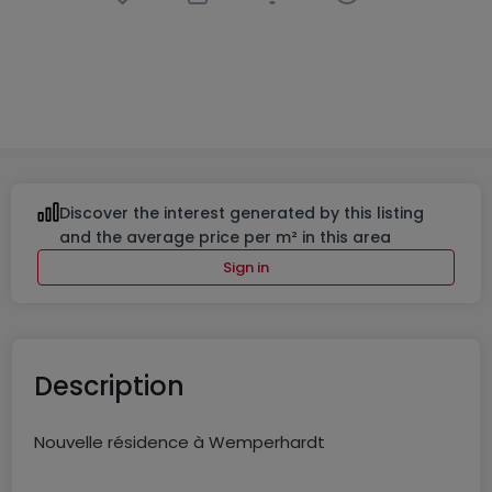
Office
in
Wemperhardt
€435,360
109
m²
Discover the interest generated by this listing
and the average price per m² in this area
Sign in
Description
Nouvelle résidence à Wemperhardt