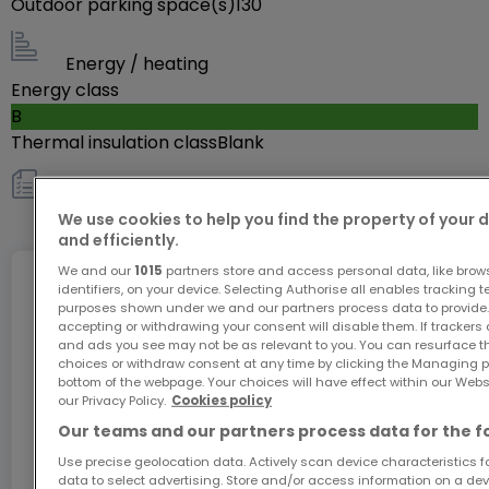
Outdoor parking space(s)
entreprises déjà installées aux alentours : crossfit,
130
restaurant, magasin de décoration, salon de
coiffure. Vous disposez d’une pompe essence, d’un
Energy / heating
Energy class
car-wash, de marchands de pneus et de
B
concessionnaires automobiles à une centaine de
Thermal insulation class
Blank
mètres seulement.
Others
Possibilité pour les locataires de se restaurer sur le
We use cookies to help you find the property of your 
site ou dans le centre commercial à 3 km.
and efficiently.
We and our
1015
partners store and access personal data, like brow
Internet
identifiers, on your device. Selecting Authorise all enables tracking 
L’immeuble est idéalement situé :
purposes shown under we and our partners process data to provide.
- accès proche des axes principales nord-sud et
accepting or withdrawing your consent will disable them. If trackers
and ads you see may not be as relevant to you. You can resurface 
est-ouest;
choices or withdraw consent at any time by clicking the Managing p
GiGA internet: internet at home
bottom of the webpage. Your choices will have effect within our Websit
- accès direct sur la N7sur laquelle il y a un passage
our Privacy Policy.
Cookies policy
Get 1 month of free internet with the code
élevé de voitures;
Our teams and our partners process data for the f
ATHOME26 on Luxembourg’s fastest network.
- deux accès autoroute A7 à 1 respectivement 2,5
Use precise geolocation data. Actively scan device characteristics for
km
data to select advertising. Store and/or access information on a devi