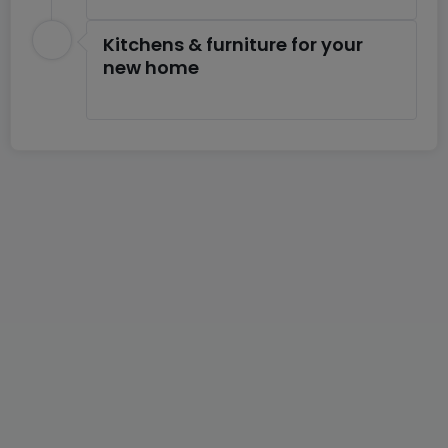
- Prestations de haut standing
Kitchens & furniture for your
- Ascenseur
new home
- Climatisation
- Chauffage au sol
Pour tout renseignement ou visite des lieux,
contactez-nous via info@home-in.lu ou +352 26 64
91 73