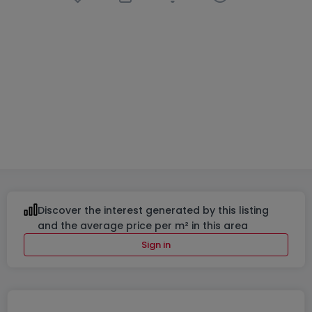
Office
1 room
in
Roost
€1,895
86
m²
1
130
Discover the interest generated by this listing
and the average price per m² in this area
Sign in