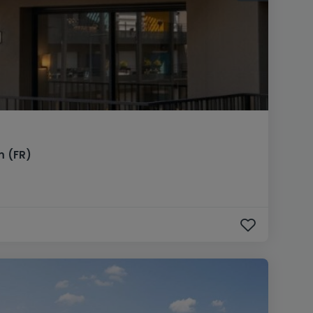
m
(FR)