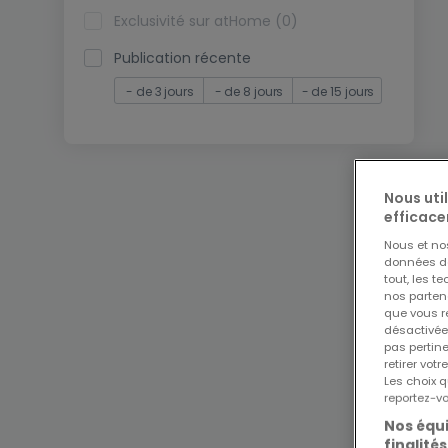
Exclusivité sur atHome (0)
Publication récente
- de 3 jours
- de 8 jours
- de 15 jours
Nous uti
efficace
Nous et n
données de 
tout, les t
nos parten
que vous re
désactivée
pas pertin
retirer vo
Les choix q
reportez-vo
Nos équi
finalités