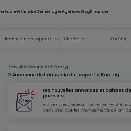
er
Estimer
Vendre
Déménager
Agences
Blog
Financer
Chambre
Surface
Immeuble de rapport
Tous
Maison
Immeuble de rapport à Kuntzig
Appartement
Maison
0 Annonces de Immeuble de rapport à Kuntzig
Projet neuf
Appartement
Maison individuelle
Les nouvelles annonces et baisses de
Maison à construire
Résidence
Chambre
Maison mitoyenne
première !
Immeuble de rapport
Lotissement
Studio
Maison jumelée
Modèle de maison
Activez une alerte sur cette recherche pou
biens ainsi que les changements de prix da
Terrain
Immeuble de rapport
Penthouse
Terrain + Maison
Villa
Garage - parking
Terrain constructible
Duplex
Maison de maître
Gros-oeuvre