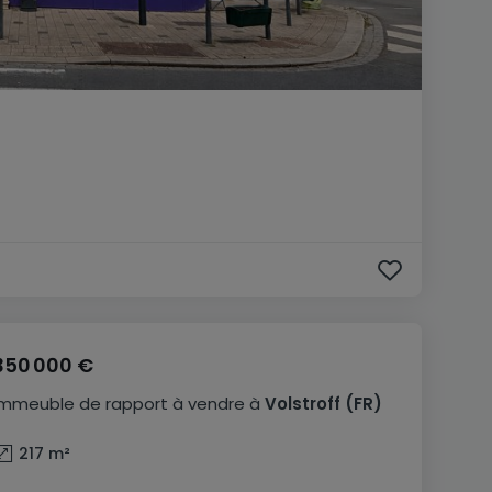
350 000 €
Immeuble de rapport
à vendre
à
Volstroff
(FR)
217
m²