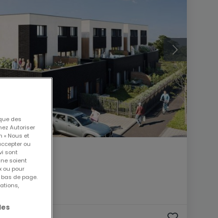
 que des
nez Autoriser
n « Nous et
accepter ou
vi sont
 ne soient
x ou pour
n bas de page.
ations,
les