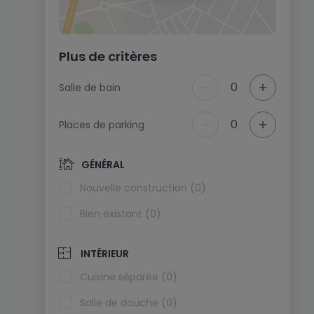
Plus de critères
-
+
0
Salle de bain
-
+
0
Places de parking
GÉNÉRAL
Nouvelle construction (0)
Bien existant (0)
INTÉRIEUR
Cuisine séparée (0)
Salle de douche (0)