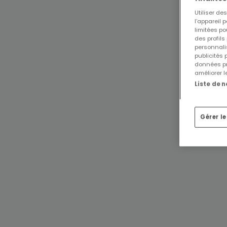
Utiliser d
l’appareil 
limitées po
des profils
personnalis
publicités
données pr
améliorer l
Liste de 
Gérer l