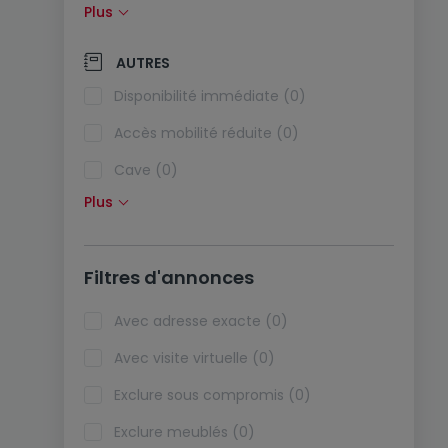
Plus
Panneaux solaires (0)
Pompe à chaleur (0)
AUTRES
Climatisation (0)
Disponibilité immédiate (0)
Fibre optique (0)
Accès mobilité réduite (0)
Cave (0)
Plus
Grenier (0)
Ascenseur (0)
Filtres d'annonces
Viager (0)
Biens de vacances (0)
Avec adresse exacte (0)
Avec visite virtuelle (0)
Exclure sous compromis (0)
Exclure meublés (0)