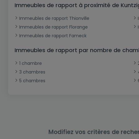
Bureau
Triplex
Terrain non constructible
Château
Garage - Parking
Immeubles de rapport à proximité de Kuntzi
Commerce
Loft
Ferme
Terrain industriel
Bureau
Garage ouvert
Immeubles de rapport Thionville
Local commercial
Corps de ferme
Mansarde
Garage fermé
Immeubles de rapport Florange
Immeubles de rapport Fameck
Fonds de Commerce
Rez-de-chaussée
Châlet
Bungalow
Restaurant
Immeubles de rapport par nombre de cham
Plain pied
Hôtel
1 chambre
Entrepôt
Gîte
3 chambres
Exploitation agricole
5 chambres
Modifiez vos critères de reche