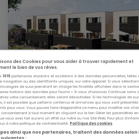
lisons des Cookies pour vous aider à trouver rapidement et
ment le bien de vos rêves.
os
1015
partenaires stockons et accédons à des données personnelles, telles
navigation ou des identifiants uniques, sur votre appareil. Si vous sélection
echnologies de suivi prendront en charge les finalités affichées dans la sectio
aires traitons des données pour fournir ». Si vous choisissez Continuer sans 
155 000 €
tirez votre consentement, elles seront désactivées. Si les technologies de sui
s, il est possible que certains contenus et annonces qui vous sont présentés
Immeuble de rapport
à vendre
à
Yutz
(FR)
ents pour vous. Vous pouvez faire réapparaître ce menu pour modifier vos choi
tre consentement à tout moment en cliquant sur le lien Gérer les paramètres e
ue vous avez fait aurons un effet sur notre ou nos Site Web. Pour plus d’inform
us à notre politique de confidentialité.
Politique des cookies
pes ainsi que nos partenaires, traitent des données selon 
 suivantes :