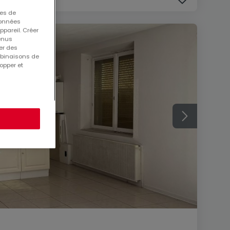
ues de
 données
ppareil. Créer
tenus
er des
mbinaisons de
opper et