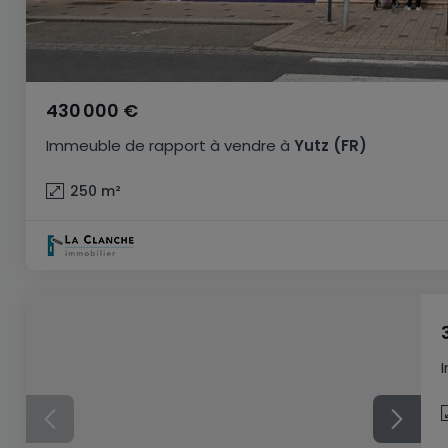
430 000 €
Immeuble de rapport
à vendre
à
Yutz
(FR)
250
m²