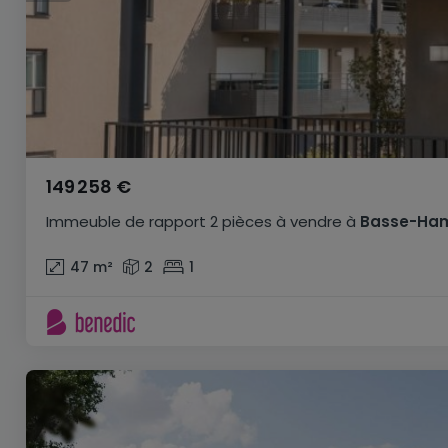
149 258 €
Immeuble de rapport
2 pièces
à vendre
à
Basse-Ha
47
m²
2
1