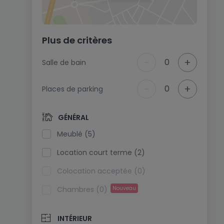
Plus de critères
-
+
0
Salle de bain
-
+
0
Places de parking
GÉNÉRAL
Meublé (5)
Location court terme (2)
Colocation acceptée (0)
Chambres (0)
Nouveau
INTÉRIEUR