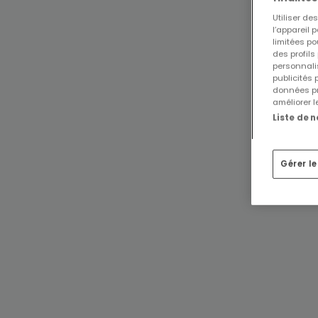
Utiliser d
l’appareil 
limitées po
des profils
personnalis
publicités
données pr
améliorer l
Liste de 
Gérer l