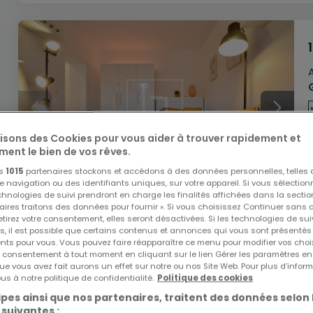
lisons des Cookies pour vous aider à trouver rapidement et
ment le bien de vos rêves.
os
1015
partenaires stockons et accédons à des données personnelles, telles
navigation ou des identifiants uniques, sur votre appareil. Si vous sélection
echnologies de suivi prendront en charge les finalités affichées dans la sectio
aires traitons des données pour fournir ». Si vous choisissez Continuer sans 
tirez votre consentement, elles seront désactivées. Si les technologies de sui
s, il est possible que certains contenus et annonces qui vous sont présentés
ents pour vous. Vous pouvez faire réapparaître ce menu pour modifier vos choi
tre consentement à tout moment en cliquant sur le lien Gérer les paramètres e
ue vous avez fait aurons un effet sur notre ou nos Site Web. Pour plus d’inform
us à notre politique de confidentialité.
Politique des cookies
pes ainsi que nos partenaires, traitent des données selon 
 suivantes :