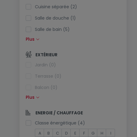
Cuisine séparée (2)
Salle de douche (1)
Salle de bain (5)
Plus
Cuisine équipée (2)
Cuisine ouverte (0)
EXTÉRIEUR
Toilettes séparées (0)
Jardin (0)
Terrasse (0)
Balcon (0)
Plus
Piscine (0)
Exposition sud (0)
ENERGIE / CHAUFFAGE
Prise électrique dans le parking (0)
Classe énergétique (4)
A
B
C
D
E
F
G
H
I