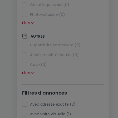
Chauffage au sol (0)
Photovoltaïque (0)
Plus
Panneaux solaires (0)
Pompe à chaleur (0)
AUTRES
Climatisation (0)
Disponibilité immédiate (0)
Fibre optique (0)
Accès mobilité réduite (0)
Cave (0)
Plus
Grenier (0)
Ascenseur (2)
Filtres d'annonces
Animaux acceptés (1)
Biens de vacances (0)
Avec adresse exacte (3)
Avec visite virtuelle (1)