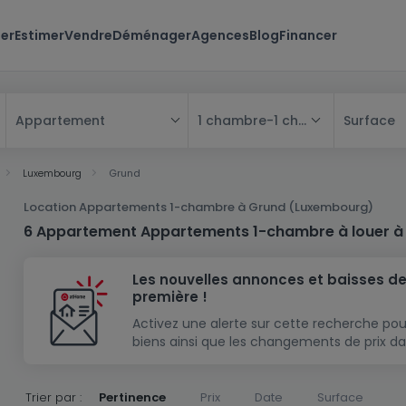
er
Estimer
Vendre
Déménager
Agences
Blog
Financer
1 chambre
-
1 chambre
Surface
Appartement
Tous
Luxembourg
Grund
Maison
Location Appartements 1-chambre à Grund (Luxembourg)
Appartement
Maison
6 Appartement Appartements 1-chambre à louer 
Projet neuf
Appartement
Maison individuelle
Les nouvelles annonces et baisses de
Maison à construire
Résidence
Chambre
Maison mitoyenne
première !
Immeuble de rapport
Lotissement
Studio
Maison jumelée
Modèle de maison
Activez une alerte sur cette recherche pou
biens ainsi que les changements de prix da
Terrain
Immeuble de rapport
Penthouse
Terrain + Maison
Villa
Garage - parking
Terrain constructible
Duplex
Maison de maître
Gros-oeuvre
Trier par :
Pertinence
Prix
Date
Surface