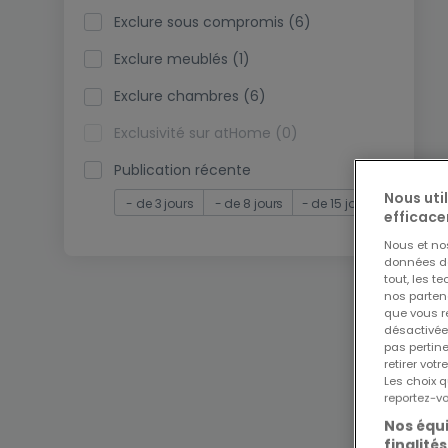
Exclure sous compromis (6)
Exclure meublés (1)
Exclure chambres (6)
Exclusivité sur atHome (0)
Publication récente
Nous uti
- de 3 jours
- de 8 jours
- de 15 jours
efficace
Nous et n
données de 
tout, les t
nos parten
que vous re
désactivée
pas pertin
retirer vo
Les choix q
reportez-vo
Nos équi
finalités