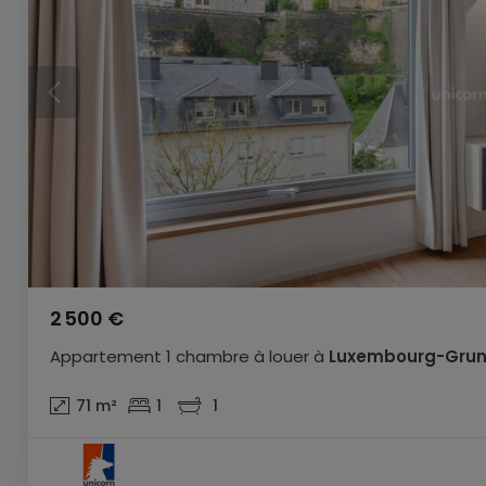
2 500 €
Appartement
1 chambre
à louer
à
Luxembourg-Gru
71
m²
1
1