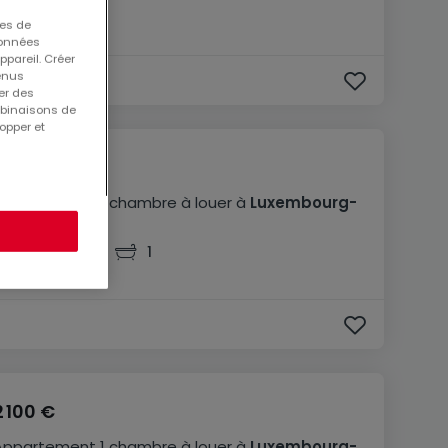
ues de
 données
ppareil. Créer
tenus
er des
mbinaisons de
opper et
2 470 €
Appartement
1 chambre
à louer
à
Luxembourg-
Grund
80
m²
1
1
2 100 €
Appartement
1 chambre
à louer
à
Luxembourg-