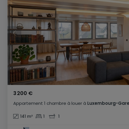
3 200 €
Appartement
1 chambre
à louer
à
Luxembourg-Gar
141
m²
1
1