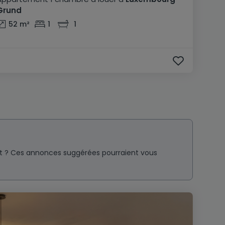
Grund
52
m²
1
1
nt ? Ces annonces suggérées pourraient vous